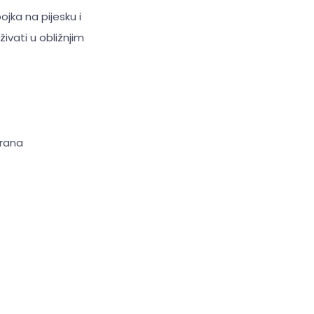
jka na pijesku i
ivati u obližnjim
brana