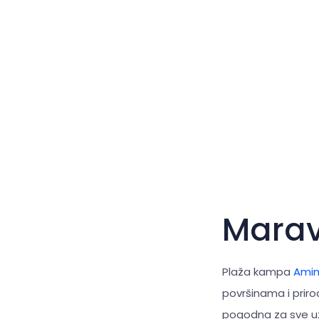
Mara
Plaža kampa
Amin
površinama i prir
pogodna za sve uzr