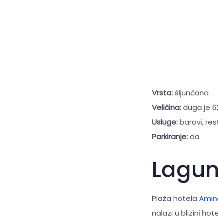
Vrsta:
šljunčana
Veličina:
duga je 6
Usluge:
barovi, res
Parkiranje:
da
Lagu
Plaža hotela
Amin
nalazi u blizini hot