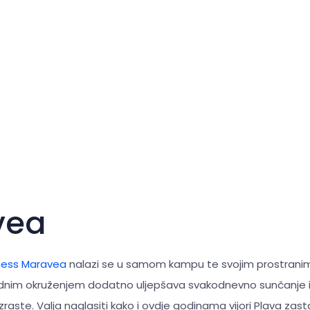
vea
ess Maravea
nalazi se u samom kampu te svojim prostrani
odnim okruženjem dodatno uljepšava svakodnevno sunčanje i 
aste. Valja naglasiti kako i ovdje godinama vijori Plava zast