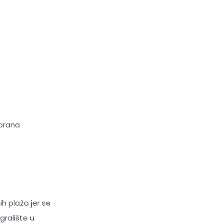
obrana
ih plaža jer se
igralište u