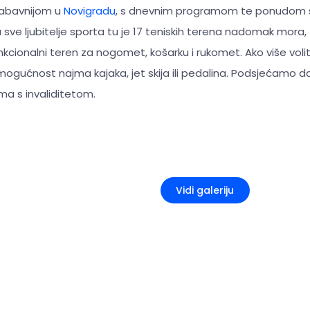
jzabavnijom u
Novigradu
, s dnevnim programom te ponudom se
a sve ljubitelje sporta tu je 17 teniskih terena nadomak mora
unkcionalni teren za nogomet, košarku i rukomet. Ako više vol
mogućnost najma kajaka, jet skija ili pedalina. Podsjećamo d
a s invaliditetom.
+5
Vidi galeriju