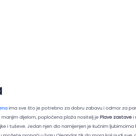
a
rena
ima sve što je potrebno za dobru zabavu i odmor za p
 manjim dijelom, popločena plaža nositelj je
Plave zastave
i
jke i tuševe. Jedan njen dio namijenjen je kućnim ljubimcima ko
u možete pronaći u baru Oleandar tik do mora koji nudi sve, o