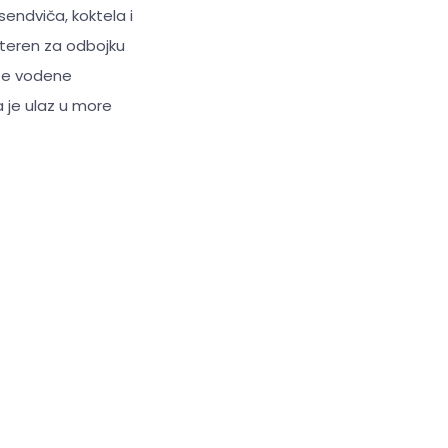
ndviča, koktela i
, teren za odbojku
ite vodene
a je ulaz u more