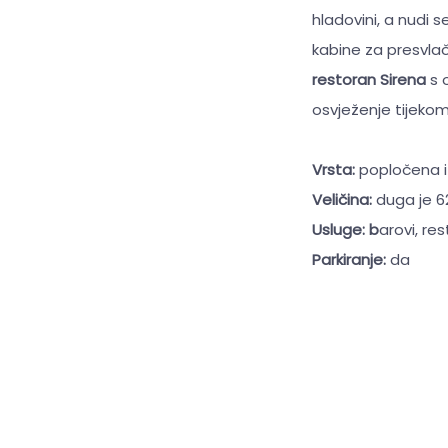
hladovini, a nudi 
kabine za presvlač
restoran Sirena
s 
osvježenje tijekom 
Vrsta:
popločena i
Veličina:
duga je 6
Usluge: b
arovi, re
Parkiranje:
da