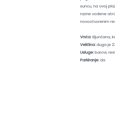
suncu, na ovoj pla
razne vodene atrak
novootvorenim res
Vrsta:
šljunčana, 
Veličina:
duga je 2
Usluge:
barovi, res
Parkiranje:
da