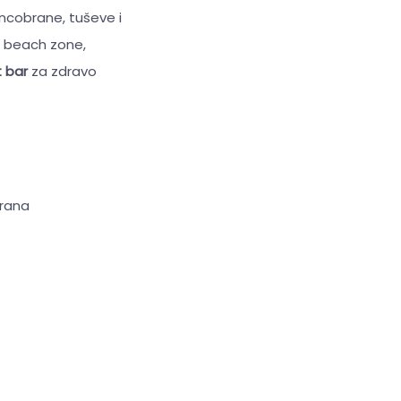
uncobrane, tuševe i
& beach zone,
t bar
za zdravo
brana