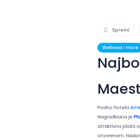
Spremi
Wellness i more
Najbo
Maest
Podno hotela
Ami
Nagrađivana je
Pl
atraktivna plaža 
otvorenom. Nadoma