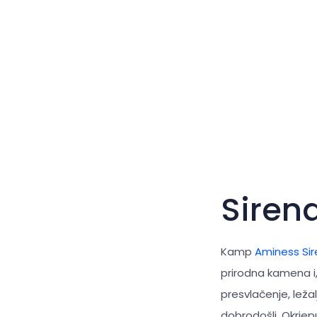
Siren
Kamp
Aminess Si
prirodna kamena i,
presvlačenje, ležal
dobrodošli. Okrjep