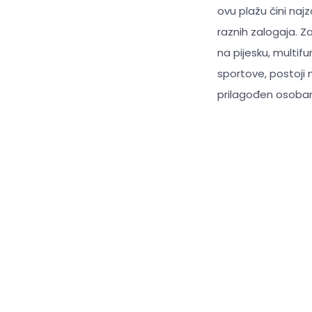
ovu plažu čini na
raznih zalogaja. Z
na pijesku, multif
sportove, postoji 
prilagođen osobam