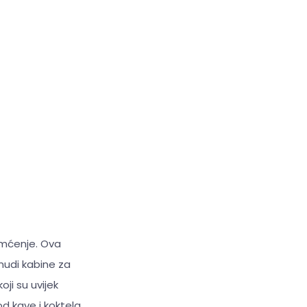
amćenje. Ova
 nudi kabine za
ji su uvijek
d kave i koktela