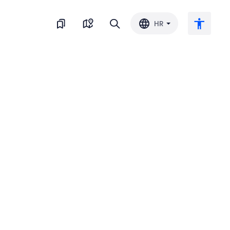
HR
Veliki tekst
Invertiraj boju
Crno-bijelo
Razmak slova
Razmak redova