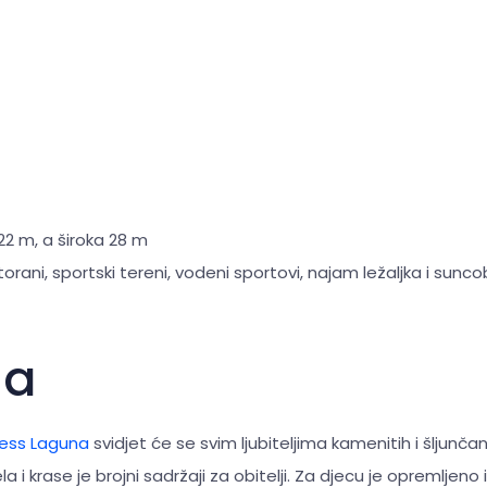
22 m, a široka 28 m
torani, sportski tereni, vodeni sportovi, najam ležaljka i sunc
na
ess Laguna
svidjet će se svim ljubiteljima kamenitih i šljunčan
ela i krase je brojni sadržaji za obitelji. Za djecu je opremljeno 