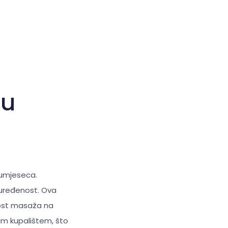
Veliki kursor
Resetiraj alate
du
olumjeseca.
 uređenost. Ova
nost masaža na
im kupalištem, što