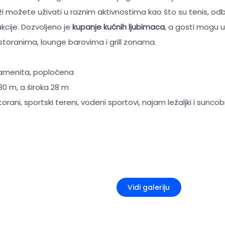
ži možete uživati u raznim aktivnostima kao što su tenis, odbo
cije. Dozvoljeno je
kupanje kućnih ljubimaca
, a gosti mogu už
toranima, lounge barovima i grill zonama.
kamenita, popločena
30 m, a široka 28 m
torani, sportski tereni, vodeni sportovi, najam ležaljki i sunco
+5
Vidi galeriju