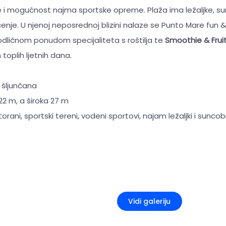
se i mogućnost najma sportske opreme. Plaža ima ležaljke, s
enje. U njenoj neposrednoj blizini nalaze se Punto Mare fun 
odličnom ponudom specijaliteta s roštilja te
Smoothie & Frui
toplih ljetnih dana.
 šljunčana
22 m, a široka 27 m
storani, sportski tereni, vodeni sportovi, najam ležaljki i sunco
+2
Vidi galeriju