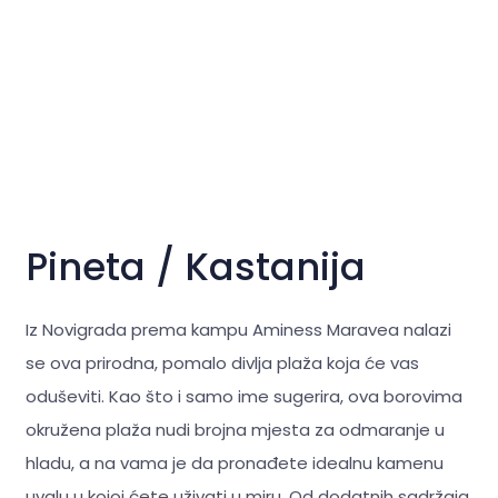
Pineta / Kastanija
Iz Novigrada prema kampu Aminess Maravea nalazi
se ova prirodna, pomalo divlja plaža koja će vas
oduševiti. Kao što i samo ime sugerira, ova borovima
okružena plaža nudi brojna mjesta za odmaranje u
hladu, a na vama je da pronađete idealnu kamenu
uvalu u kojoj ćete uživati u miru. Od dodatnih sadržaja