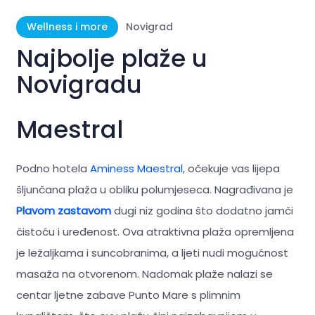
Wellness i more
Novigrad
Najbolje plaže u
Novigradu
Maestral
Podno hotela
Aminess Maestral
, očekuje vas lijepa
šljunčana plaža u obliku polumjeseca. Nagrađivana je
Plavom zastavom
dugi niz godina što dodatno jamči
čistoću i uređenost. Ova atraktivna plaža opremljena
je ležaljkama i suncobranima, a ljeti nudi mogućnost
masaža na otvorenom. Nadomak plaže nalazi se
centar ljetne zabave Punto Mare s plimnim