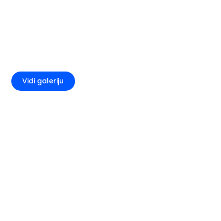
+4
Vidi galeriju