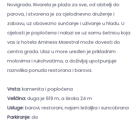
Novigrada. Rivarela je plaža za sve, od obitelji do
parova, i stvorena je za cjelodnevno druženje i
zabavu, uz obavezno sunčanje i uživanje u hladu. U
cijelosti je popločena i nalazi se uz samu šetnicu koja
vas iz hotela Aminess Maestral može dovesti do
centra grada. Ulaz u more uređen je prikladnim
molovima i rukohvatima, a doživljaj upotpunjuje
raznolika ponuda restorana i barova.
Vrsta:
kamenita i popločena
Veličina:
duga je 619 m, a široka 24 m
Usluge:
barovi, restorani, najam ležaljka i suncobrana
Parkiranje:
da