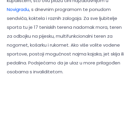
kupalištem, što ovu plažu čini najzabavnijom u
Novigradu
, s dnevnim programom te ponudom
sendviča, koktela i raznih zalogaja. Za sve ljubitelje
sporta tu je 17 teniskih terena nadomak mora, teren
za odbojku na pijesku, multifunkcionalni teren za
nogomet, košarku i rukomet. Ako više volite vodene
sportove, postoji mogućnost najma kajaka, jet skija ili
pedalina. Podsjećamo da je ulaz u more prilagođen
osobama s invaliditetom.