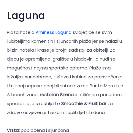
Laguna
Plaža hotela
Aminess Laguna
svidjet će se svim
ljubiteljima kamenitih i šljunčanih plaža jer se nalazi u
blizini hotela i krase je brojni sadržaji za obitelji. Za
djecu je opremljeno igralište u hladovini, a nudi se i
mogućnost najma sportske opreme. Plaža ima
ležaljke, suncobrane, tuševe i kabine za presvlačenje.
U njenoj neposrednoj blizini nalaze se Punto Mare fun
& beach zone,
restoran Sirena
s odličnom ponudom
specijaliteta s roštilja te
Smoothie & Fruit bar
za
zdravo osvježenje tijekom toplih ljetnih dana.
Vrsta:
popločena i šljunčana