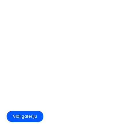
+3
Vidi galeriju