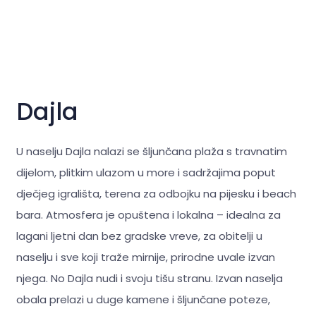
Dajla
U naselju Dajla nalazi se šljunčana plaža s travnatim
dijelom, plitkim ulazom u more i sadržajima poput
dječjeg igrališta, terena za odbojku na pijesku i beach
bara. Atmosfera je opuštena i lokalna – idealna za
lagani ljetni dan bez gradske vreve, za obitelji u
naselju i sve koji traže mirnije, prirodne uvale izvan
njega. No Dajla nudi i svoju tišu stranu. Izvan naselja
obala prelazi u duge kamene i šljunčane poteze,