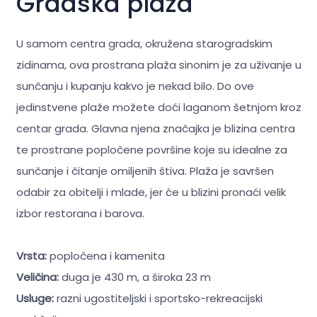
Gradska plaža
U samom centra grada, okružena starogradskim
zidinama, ova prostrana plaža sinonim je za uživanje u
sunčanju i kupanju kakvo je nekad bilo. Do ove
jedinstvene plaže možete doći laganom šetnjom kroz
centar grada. Glavna njena značajka je blizina centra
te prostrane popločene površine koje su idealne za
sunčanje i čitanje omiljenih štiva. Plaža je savršen
odabir za obitelji i mlade, jer će u blizini pronaći velik
izbor restorana i barova.
Vrsta:
popločena i kamenita
Veličina:
duga je 430 m, a široka 23 m
Usluge:
razni ugostiteljski i sportsko-rekreacijski