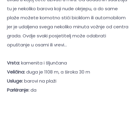
tu je nekoliko barova koji nude okrjepu, a do same
plaže možete komotno stići biciklom ili automobilom
jer je udaljena svega nekoliko minuta vožnje od centra
grada. Ovdje svaki posjetitelj može odabrati
opuštanje u osami ili vrevi...
Vrsta:
kamenita i šljunčana
Veličina:
duga je 1108 m, a široka 30 m
Usluge:
barovi na plaži
Parkiranje:
da