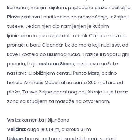
kamena i, manjim dijelom, popločena plaža nositelj je
Plave zastave
i nudi kabine za presvlačenje, ležaljke i
tuševe. Jedan njen dio namijenjen je kućnim
ljubimcima koji su uvijek dobrodošli. Okrjepu možete
pronaći u baru Oleandar tik do mora koji nudi sve, od
kave i koktela do ukusnog ručka. Tražite li bogatu grill
ponudu, tu je
restoran Sirena
, a zabavu možete
nastaviti u obližnjem centru
Punto Mare
, podno
hotela Aminess Maestral na samo 300 metara od
plaže. Za sve željne dodatnog opuštanja tu je i relax
zona sa studijem za masaže na otvorenom.
Vrsta:
kamenita i šljunčana
Veličina:
duga je 614 m, a široka 31 m
Usluge:
barovi, restorani, sportski tereni, vodeni