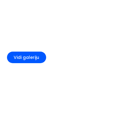
+3
Vidi galeriju