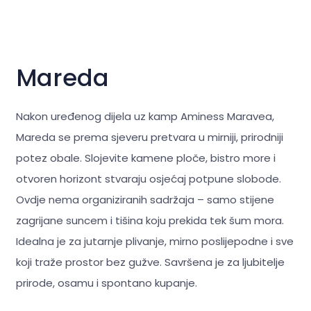
Mareda
Nakon uređenog dijela uz kamp Aminess Maravea,
Mareda se prema sjeveru pretvara u mirniji, prirodniji
potez obale. Slojevite kamene ploče, bistro more i
otvoren horizont stvaraju osjećaj potpune slobode.
Ovdje nema organiziranih sadržaja – samo stijene
zagrijane suncem i tišina koju prekida tek šum mora.
Idealna je za jutarnje plivanje, mirno poslijepodne i sve
koji traže prostor bez gužve. Savršena je za
ljubitelje
prirode, osamu i spontano kupanje.