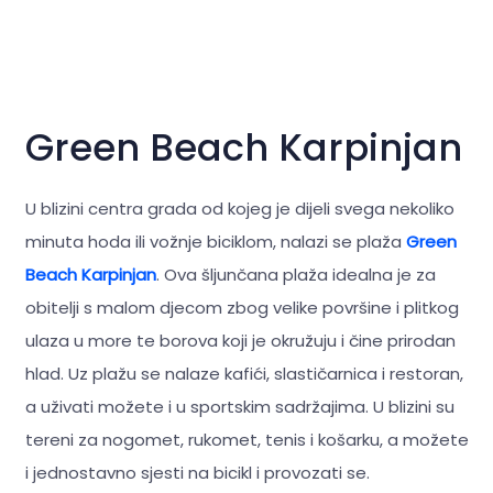
Green Beach Karpinjan
U blizini centra grada od kojeg je dijeli svega nekoliko
minuta hoda ili vožnje biciklom, nalazi se plaža
Green
Beach Karpinjan
. Ova šljunčana plaža idealna je za
obitelji s malom djecom zbog velike površine i plitkog
ulaza u more te borova koji je okružuju i čine prirodan
hlad. Uz plažu se nalaze kafići, slastičarnica i restoran,
a uživati možete i u sportskim sadržajima. U blizini su
tereni za nogomet, rukomet, tenis i košarku, a možete
i jednostavno sjesti na bicikl i provozati se.