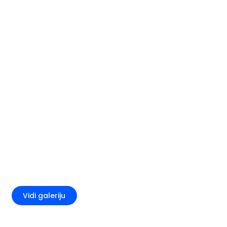
+5
Vidi galeriju