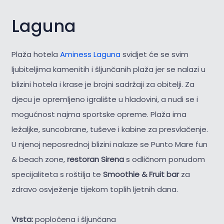
Laguna
Plaža hotela
Aminess Laguna
svidjet će se svim
ljubiteljima kamenitih i šljunčanih plaža jer se nalazi u
blizini hotela i krase je brojni sadržaji za obitelji. Za
djecu je opremljeno igralište u hladovini, a nudi se i
mogućnost najma sportske opreme. Plaža ima
ležaljke, suncobrane, tuševe i kabine za presvlačenje.
U njenoj neposrednoj blizini nalaze se Punto Mare fun
& beach zone,
restoran Sirena
s odličnom ponudom
specijaliteta s roštilja te
Smoothie & Fruit bar
za
zdravo osvježenje tijekom toplih ljetnih dana.
Vrsta:
popločena i šljunčana