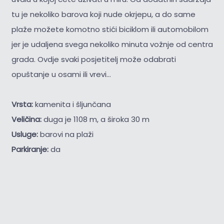
tu je nekoliko barova koji nude okrjepu, a do same
plaže možete komotno stići biciklom ili automobilom
jer je udaljena svega nekoliko minuta vožnje od centra
grada. Ovdje svaki posjetitelj može odabrati
opuštanje u osami ili vrevi...
Vrsta:
kamenita i šljunčana
Veličina:
duga je 1108 m, a široka 30 m
Usluge:
barovi na plaži
Parkiranje:
da