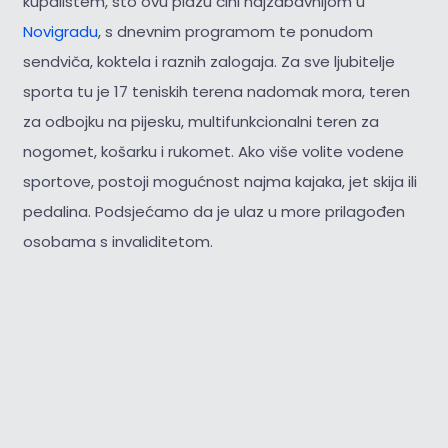
kupalištem, što ovu plažu čini najzabavnijom u
Novigradu
, s dnevnim programom te ponudom
sendviča, koktela i raznih zalogaja. Za sve ljubitelje
sporta tu je 17 teniskih terena nadomak mora, teren
za odbojku na pijesku, multifunkcionalni teren za
nogomet, košarku i rukomet. Ako više volite vodene
sportove, postoji mogućnost najma kajaka, jet skija ili
pedalina. Podsjećamo da je ulaz u more prilagođen
osobama s invaliditetom.