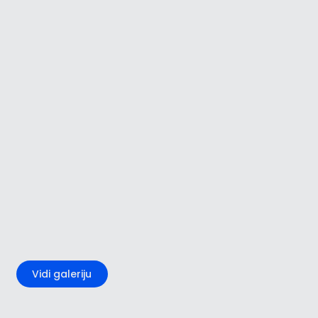
+5
Vidi galeriju