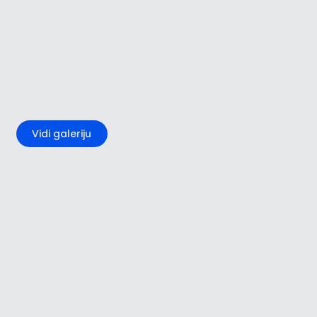
+3
Vidi galeriju