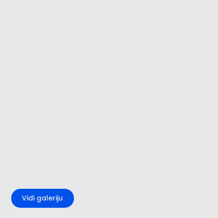
+3
Vidi galeriju