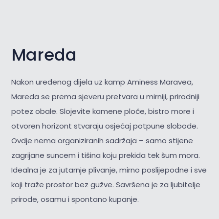
Mareda
Nakon uređenog dijela uz kamp Aminess Maravea,
Mareda se prema sjeveru pretvara u mirniji, prirodniji
potez obale. Slojevite kamene ploče, bistro more i
otvoren horizont stvaraju osjećaj potpune slobode.
Ovdje nema organiziranih sadržaja – samo stijene
zagrijane suncem i tišina koju prekida tek šum mora.
Idealna je za jutarnje plivanje, mirno poslijepodne i sve
koji traže prostor bez gužve. Savršena je za
ljubitelje
prirode, osamu i spontano kupanje.