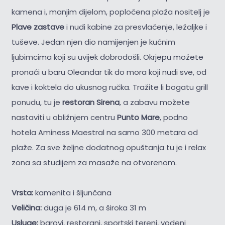
kamena i, manjim dijelom, popločena plaža nositelj je
Plave zastave
i nudi kabine za presvlačenje, ležaljke i
tuševe. Jedan njen dio namijenjen je kućnim
ljubimcima koji su uvijek dobrodošli. Okrjepu možete
pronaći u baru Oleandar tik do mora koji nudi sve, od
kave i koktela do ukusnog ručka. Tražite li bogatu grill
ponudu, tu je
restoran Sirena
, a zabavu možete
nastaviti u obližnjem centru
Punto Mare
, podno
hotela Aminess Maestral na samo 300 metara od
plaže. Za sve željne dodatnog opuštanja tu je i relax
zona sa studijem za masaže na otvorenom.
Vrsta:
kamenita i šljunčana
Veličina:
duga je 614 m, a široka 31 m
Usluge:
barovi, restorani, sportski tereni, vodeni