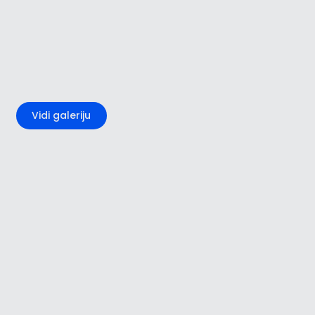
+4
Vidi galeriju