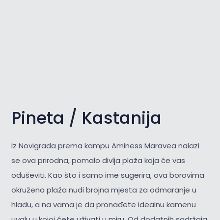
Pineta / Kastanija
Iz Novigrada prema kampu Aminess Maravea nalazi
se ova prirodna, pomalo divlja plaža koja će vas
oduševiti. Kao što i samo ime sugerira, ova borovima
okružena plaža nudi brojna mjesta za odmaranje u
hladu, a na vama je da pronađete idealnu kamenu
uvalu u kojoj ćete uživati u miru. Od dodatnih sadržaja