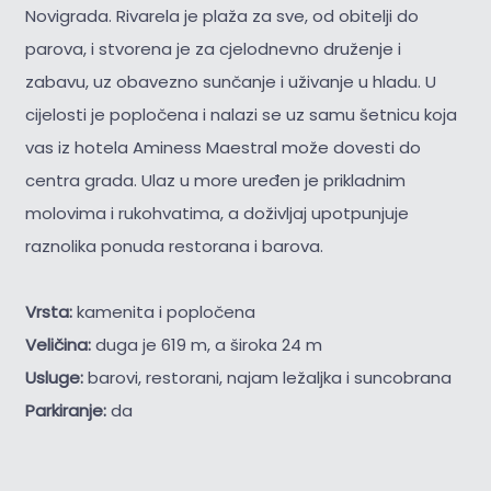
Novigrada. Rivarela je plaža za sve, od obitelji do
parova, i stvorena je za cjelodnevno druženje i
zabavu, uz obavezno sunčanje i uživanje u hladu. U
cijelosti je popločena i nalazi se uz samu šetnicu koja
vas iz hotela Aminess Maestral može dovesti do
centra grada. Ulaz u more uređen je prikladnim
molovima i rukohvatima, a doživljaj upotpunjuje
raznolika ponuda restorana i barova.
Vrsta:
kamenita i popločena
Veličina:
duga je 619 m, a široka 24 m
Usluge:
barovi, restorani, najam ležaljka i suncobrana
Parkiranje:
da