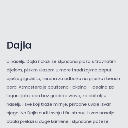
Dajla
U naselju Dajla nalazi se šljunčana plaža s travnatim
dijelom, plitkim ulazom u more i sadržajima poput
dječjeg igrališta, terena za odbojku na pijesku i beach
bara. Atmosfera je opuštena i lokalna – idealna za
lagani ljetni dan bez gradske vreve, za obitelji u
naselju i sve koji traže mirnije, prirodne uvale izvan
njega. No Dajla nudi i svoju tišu stranu. Izvan naselja
obala prelazi u duge kamene i šljunčane poteze,