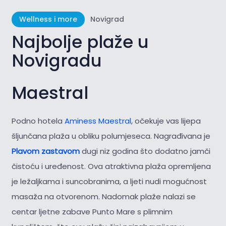
Wellness i more
Novigrad
Najbolje plaže u
Novigradu
Maestral
Podno hotela
Aminess Maestral
, očekuje vas lijepa
šljunčana plaža u obliku polumjeseca. Nagrađivana je
Plavom zastavom
dugi niz godina što dodatno jamči
čistoću i uređenost. Ova atraktivna plaža opremljena
je ležaljkama i suncobranima, a ljeti nudi mogućnost
masaža na otvorenom. Nadomak plaže nalazi se
centar ljetne zabave Punto Mare s plimnim