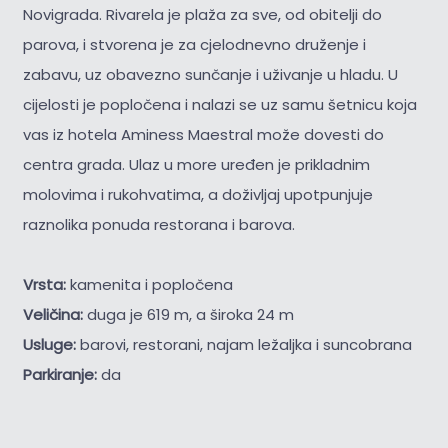
Novigrada. Rivarela je plaža za sve, od obitelji do
parova, i stvorena je za cjelodnevno druženje i
zabavu, uz obavezno sunčanje i uživanje u hladu. U
cijelosti je popločena i nalazi se uz samu šetnicu koja
vas iz hotela Aminess Maestral može dovesti do
centra grada. Ulaz u more uređen je prikladnim
molovima i rukohvatima, a doživljaj upotpunjuje
raznolika ponuda restorana i barova.
Vrsta:
kamenita i popločena
Veličina:
duga je 619 m, a široka 24 m
Usluge:
barovi, restorani, najam ležaljka i suncobrana
Parkiranje:
da