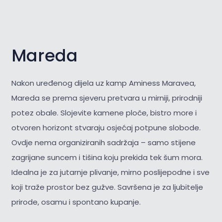
Mareda
Nakon uređenog dijela uz kamp Aminess Maravea,
Mareda se prema sjeveru pretvara u mirniji, prirodniji
potez obale. Slojevite kamene ploče, bistro more i
otvoren horizont stvaraju osjećaj potpune slobode.
Ovdje nema organiziranih sadržaja – samo stijene
zagrijane suncem i tišina koju prekida tek šum mora.
Idealna je za jutarnje plivanje, mirno poslijepodne i sve
koji traže prostor bez gužve. Savršena je za
ljubitelje
prirode, osamu i spontano kupanje.