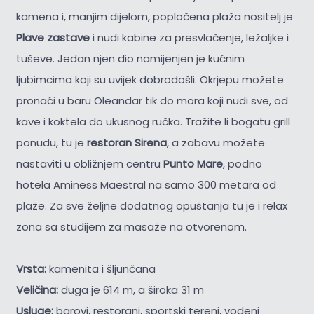
kamena i, manjim dijelom, popločena plaža nositelj je
Plave zastave
i nudi kabine za presvlačenje, ležaljke i
tuševe. Jedan njen dio namijenjen je kućnim
ljubimcima koji su uvijek dobrodošli. Okrjepu možete
pronaći u baru Oleandar tik do mora koji nudi sve, od
kave i koktela do ukusnog ručka. Tražite li bogatu grill
ponudu, tu je
restoran Sirena
, a zabavu možete
nastaviti u obližnjem centru
Punto Mare
, podno
hotela Aminess Maestral na samo 300 metara od
plaže. Za sve željne dodatnog opuštanja tu je i relax
zona sa studijem za masaže na otvorenom.
Vrsta:
kamenita i šljunčana
Veličina:
duga je 614 m, a široka 31 m
Usluge:
barovi, restorani, sportski tereni, vodeni