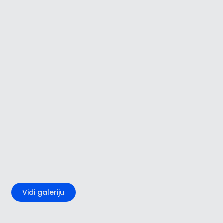
+5
Vidi galeriju