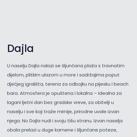
Dajla
U naselju Dajla nalazi se šljunčana plaža s travnatim
dijelom, plitkim ulazom u more i sadržajima poput
dječjeg igrališta, terena za odbojku na pijesku i beach
bara. Atmosfera je opuštena i lokalna – idealna za
lagani ljetni dan bez gradske vreve, za obitelji u
naselju i sve koji traže mirnije, prirodne uvale izvan
njega. No Dajla nudi i svoju tišu stranu. Izvan naselja
obala prelazi u duge kamene i šljunčane poteze,