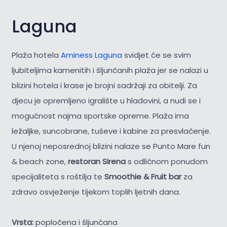
Laguna
Plaža hotela
Aminess Laguna
svidjet će se svim
ljubiteljima kamenitih i šljunčanih plaža jer se nalazi u
blizini hotela i krase je brojni sadržaji za obitelji. Za
djecu je opremljeno igralište u hladovini, a nudi se i
mogućnost najma sportske opreme. Plaža ima
ležaljke, suncobrane, tuševe i kabine za presvlačenje.
U njenoj neposrednoj blizini nalaze se Punto Mare fun
& beach zone,
restoran Sirena
s odličnom ponudom
specijaliteta s roštilja te
Smoothie & Fruit bar
za
zdravo osvježenje tijekom toplih ljetnih dana.
Vrsta:
popločena i šljunčana