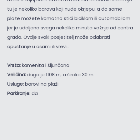
tu je nekoliko barova koji nude okrjepu, a do same
plaže možete komotno stići biciklom ili automobilom
jer je udaljena svega nekoliko minuta vožnje od centra
grada. Ovdje svaki posjetitelj može odabrati
opuštanje u osami ili vrevi...
Vrsta:
kamenita i šljunčana
Veličina:
duga je 1108 m, a široka 30 m
Usluge:
barovi na plaži
Parkiranje:
da