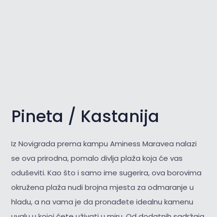
Pineta / Kastanija
Iz Novigrada prema kampu Aminess Maravea nalazi
se ova prirodna, pomalo divlja plaža koja će vas
oduševiti. Kao što i samo ime sugerira, ova borovima
okružena plaža nudi brojna mjesta za odmaranje u
hladu, a na vama je da pronađete idealnu kamenu
uvalu u kojoj ćete uživati u miru. Od dodatnih sadržaja