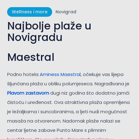
Wellness i more
Novigrad
Najbolje plaže u
Novigradu
Maestral
Podno hotela
Aminess Maestral
, očekuje vas lijepa
šljunčana plaža u obliku polumjeseca. Nagrađivana je
Plavom zastavom
dugi niz godina što dodatno jamči
čistoću i uređenost. Ova atraktivna plaža opremljena
je ležaljkama i suncobranima, a ljeti nudi mogućnost
masaža na otvorenom. Nadomak plaže nalazi se
centar ljetne zabave Punto Mare s plimnim