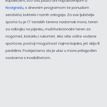
kupalištem, što ovu plažu čini najzabavnijom u
Novigradu
, s dnevnim programom te ponudom
sendviča, koktela i raznih zalogaja. Za sve ljubitelje
sporta tu je 17 teniskih terena nadomak mora, teren
za odbojku na pijesku, multifunkcionalni teren za
nogomet, košarku i rukomet. Ako više volite vodene
sportove, postoji mogućnost najma kajaka, jet skija ili
pedalina. Podsjećamo da je ulaz u more prilagođen
osobama s invaliditetom.