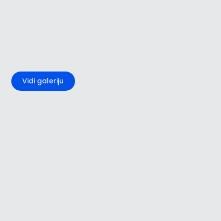
+4
Vidi galeriju