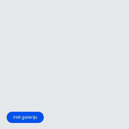
+3
Vidi galeriju