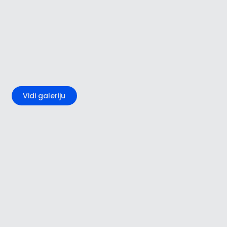
+3
Vidi galeriju