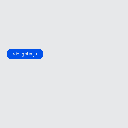
+3
Vidi galeriju