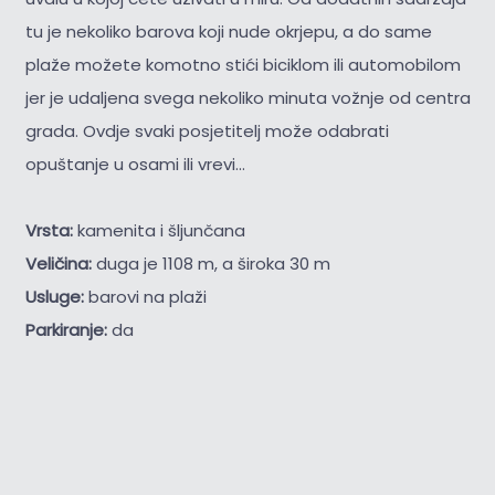
tu je nekoliko barova koji nude okrjepu, a do same
plaže možete komotno stići biciklom ili automobilom
jer je udaljena svega nekoliko minuta vožnje od centra
grada. Ovdje svaki posjetitelj može odabrati
opuštanje u osami ili vrevi...
Vrsta:
kamenita i šljunčana
Veličina:
duga je 1108 m, a široka 30 m
Usluge:
barovi na plaži
Parkiranje:
da