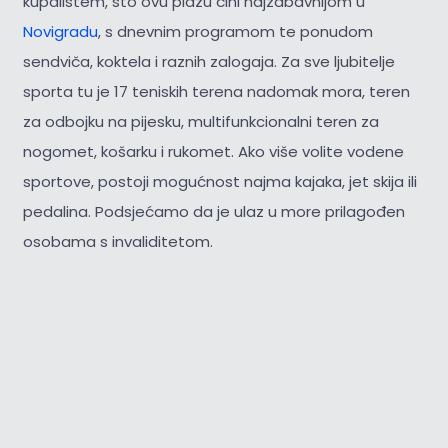
kupalištem, što ovu plažu čini najzabavnijom u
Novigradu
, s dnevnim programom te ponudom
sendviča, koktela i raznih zalogaja. Za sve ljubitelje
sporta tu je 17 teniskih terena nadomak mora, teren
za odbojku na pijesku, multifunkcionalni teren za
nogomet, košarku i rukomet. Ako više volite vodene
sportove, postoji mogućnost najma kajaka, jet skija ili
pedalina. Podsjećamo da je ulaz u more prilagođen
osobama s invaliditetom.