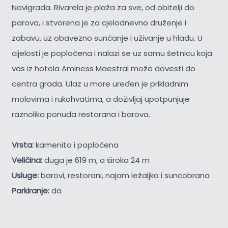
Novigrada. Rivarela je plaža za sve, od obitelji do
parova, i stvorena je za cjelodnevno druženje i
zabavu, uz obavezno sunčanje i uživanje u hladu. U
cijelosti je popločena i nalazi se uz samu šetnicu koja
vas iz hotela Aminess Maestral može dovesti do
centra grada. Ulaz u more uređen je prikladnim
molovima i rukohvatima, a doživljaj upotpunjuje
raznolika ponuda restorana i barova.
Vrsta:
kamenita i popločena
Veličina:
duga je 619 m, a široka 24 m
Usluge:
barovi, restorani, najam ležaljka i suncobrana
Parkiranje:
da