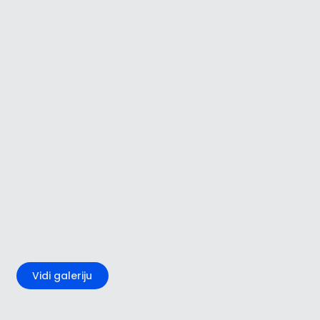
+5
Vidi galeriju