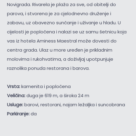
Novigrada. Rivarela je plaža za sve, od obitelji do
parova, i stvorena je za cjelodnevno druženje i
zabavu, uz obavezno sunčanje i uživanje u hladu. U
cijelosti je popločena i nalazi se uz samu šetnicu koja
vas iz hotela Aminess Maestral može dovesti do
centra grada. Ulaz u more uređen je prikladnim
molovima i rukohvatima, a doživljaj upotpunjuje
raznolika ponuda restorana i barova.
Vrsta:
kamenita i popločena
Veličina:
duga je 619 m, a široka 24 m
Usluge:
barovi, restorani, najam ležaljka i suncobrana
Parkiranje:
da