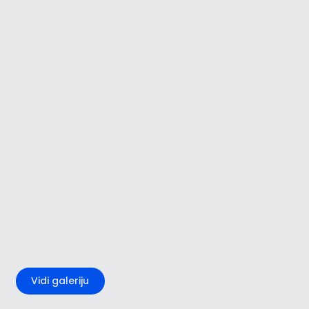
+3
Vidi galeriju