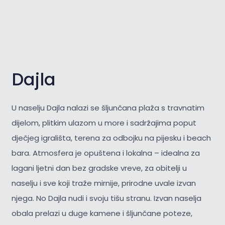
Dajla
U naselju Dajla nalazi se šljunčana plaža s travnatim
dijelom, plitkim ulazom u more i sadržajima poput
dječjeg igrališta, terena za odbojku na pijesku i beach
bara. Atmosfera je opuštena i lokalna – idealna za
lagani ljetni dan bez gradske vreve, za obitelji u
naselju i sve koji traže mirnije, prirodne uvale izvan
njega. No Dajla nudi i svoju tišu stranu. Izvan naselja
obala prelazi u duge kamene i šljunčane poteze,