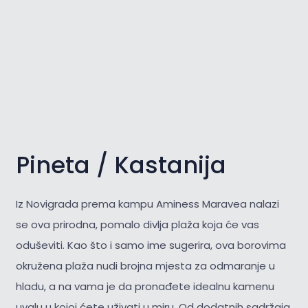
Pineta / Kastanija
Iz Novigrada prema kampu Aminess Maravea nalazi
se ova prirodna, pomalo divlja plaža koja će vas
oduševiti. Kao što i samo ime sugerira, ova borovima
okružena plaža nudi brojna mjesta za odmaranje u
hladu, a na vama je da pronađete idealnu kamenu
uvalu u kojoj ćete uživati u miru. Od dodatnih sadržaja