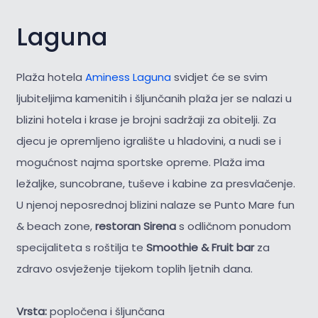
Laguna
Plaža hotela
Aminess Laguna
svidjet će se svim
ljubiteljima kamenitih i šljunčanih plaža jer se nalazi u
blizini hotela i krase je brojni sadržaji za obitelji. Za
djecu je opremljeno igralište u hladovini, a nudi se i
mogućnost najma sportske opreme. Plaža ima
ležaljke, suncobrane, tuševe i kabine za presvlačenje.
U njenoj neposrednoj blizini nalaze se Punto Mare fun
& beach zone,
restoran Sirena
s odličnom ponudom
specijaliteta s roštilja te
Smoothie & Fruit bar
za
zdravo osvježenje tijekom toplih ljetnih dana.
Vrsta:
popločena i šljunčana