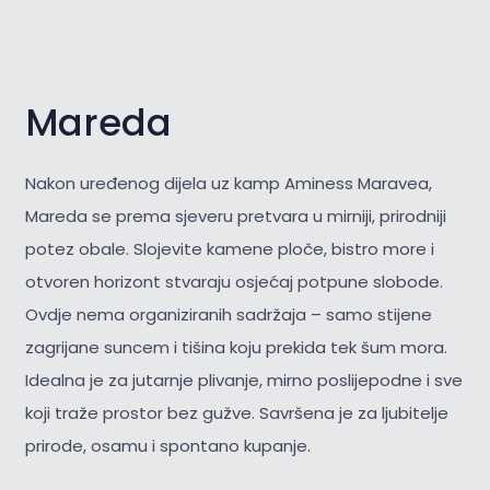
Mareda
Nakon uređenog dijela uz kamp Aminess Maravea,
Mareda se prema sjeveru pretvara u mirniji, prirodniji
potez obale. Slojevite kamene ploče, bistro more i
otvoren horizont stvaraju osjećaj potpune slobode.
Ovdje nema organiziranih sadržaja – samo stijene
zagrijane suncem i tišina koju prekida tek šum mora.
Idealna je za jutarnje plivanje, mirno poslijepodne i sve
koji traže prostor bez gužve. Savršena je za
ljubitelje
prirode, osamu i spontano kupanje.