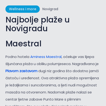
Wellness i more
Novigrad
Najbolje plaže u
Novigradu
Maestral
Podno hotela
Aminess Maestral
, očekuje vas lijepa
šljunčana plaža u obliku polumjeseca. Nagrađivana je
Plavom zastavom
dugi niz godina što dodatno jamči
čistoću i uređenost. Ova atraktivna plaža opremljena
je ležaljkama i suncobranima, a ljeti nudi mogućnost
masaža na otvorenom. Nadomak plaže nalazi se
centar ljetne zabave Punto Mare s plimnim