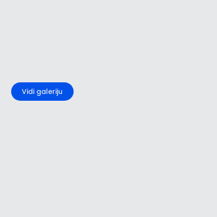
+3
Vidi galeriju