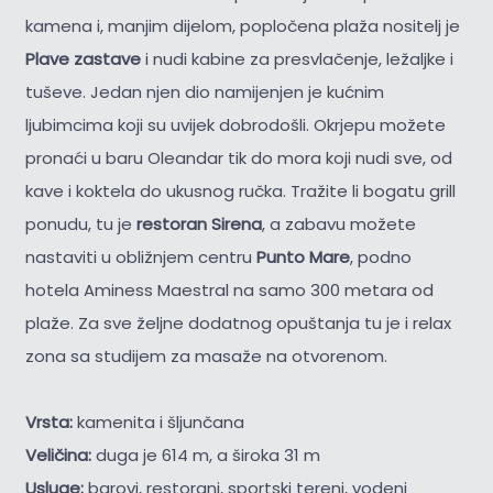
kamena i, manjim dijelom, popločena plaža nositelj je
Plave zastave
i nudi kabine za presvlačenje, ležaljke i
tuševe. Jedan njen dio namijenjen je kućnim
ljubimcima koji su uvijek dobrodošli. Okrjepu možete
pronaći u baru Oleandar tik do mora koji nudi sve, od
kave i koktela do ukusnog ručka. Tražite li bogatu grill
ponudu, tu je
restoran Sirena
, a zabavu možete
nastaviti u obližnjem centru
Punto Mare
, podno
hotela Aminess Maestral na samo 300 metara od
plaže. Za sve željne dodatnog opuštanja tu je i relax
zona sa studijem za masaže na otvorenom.
Vrsta:
kamenita i šljunčana
Veličina:
duga je 614 m, a široka 31 m
Usluge:
barovi, restorani, sportski tereni, vodeni