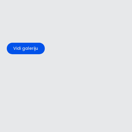
+4
Vidi galeriju