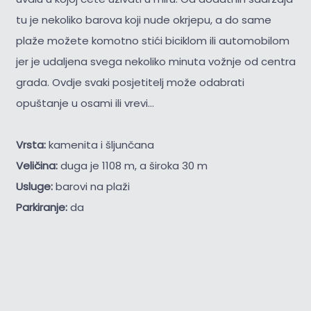
tu je nekoliko barova koji nude okrjepu, a do same
plaže možete komotno stići biciklom ili automobilom
jer je udaljena svega nekoliko minuta vožnje od centra
grada. Ovdje svaki posjetitelj može odabrati
opuštanje u osami ili vrevi...
Vrsta:
kamenita i šljunčana
Veličina:
duga je 1108 m, a široka 30 m
Usluge:
barovi na plaži
Parkiranje:
da