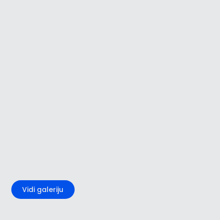
+5
Vidi galeriju