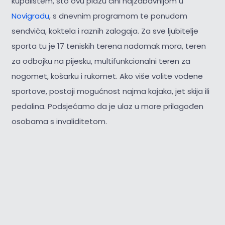
kupalištem, što ovu plažu čini najzabavnijom u
Novigradu
, s dnevnim programom te ponudom
sendviča, koktela i raznih zalogaja. Za sve ljubitelje
sporta tu je 17 teniskih terena nadomak mora, teren
za odbojku na pijesku, multifunkcionalni teren za
nogomet, košarku i rukomet. Ako više volite vodene
sportove, postoji mogućnost najma kajaka, jet skija ili
pedalina. Podsjećamo da je ulaz u more prilagođen
osobama s invaliditetom.