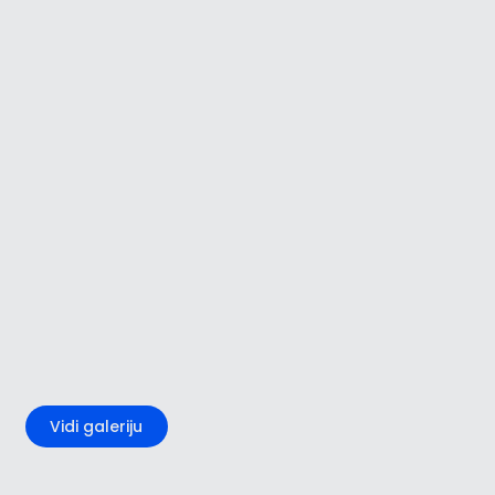
+5
Vidi galeriju