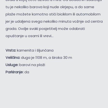
tu je nekoliko barova koji nude okrjepu, a do same
plaže možete komotno stići biciklom ili automobilom
jer je udaljena svega nekoliko minuta vožnje od centra
grada. Ovdje svaki posjetitelj može odabrati
opuštanje u osami ili vrevi...
Vrsta:
kamenita i šljunčana
Veličina:
duga je 1108 m, a široka 30 m
Usluge:
barovi na plaži
Parkiranje:
da