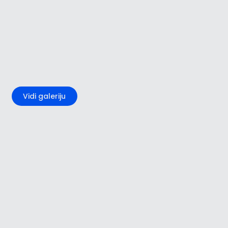
+3
Vidi galeriju