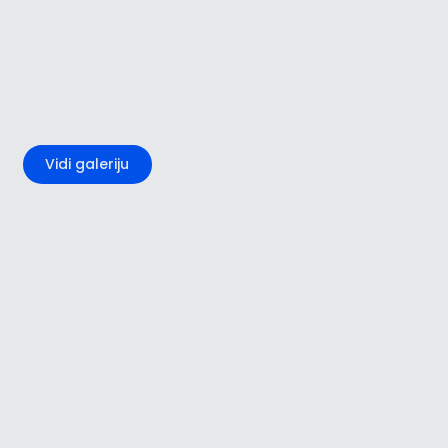
+4
Vidi galeriju