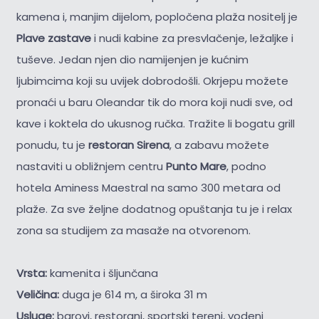
kamena i, manjim dijelom, popločena plaža nositelj je
Plave zastave
i nudi kabine za presvlačenje, ležaljke i
tuševe. Jedan njen dio namijenjen je kućnim
ljubimcima koji su uvijek dobrodošli. Okrjepu možete
pronaći u baru Oleandar tik do mora koji nudi sve, od
kave i koktela do ukusnog ručka. Tražite li bogatu grill
ponudu, tu je
restoran Sirena
, a zabavu možete
nastaviti u obližnjem centru
Punto Mare
, podno
hotela Aminess Maestral na samo 300 metara od
plaže. Za sve željne dodatnog opuštanja tu je i relax
zona sa studijem za masaže na otvorenom.
Vrsta:
kamenita i šljunčana
Veličina:
duga je 614 m, a široka 31 m
Usluge:
barovi, restorani, sportski tereni, vodeni