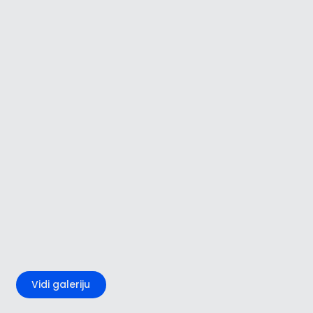
+3
Vidi galeriju