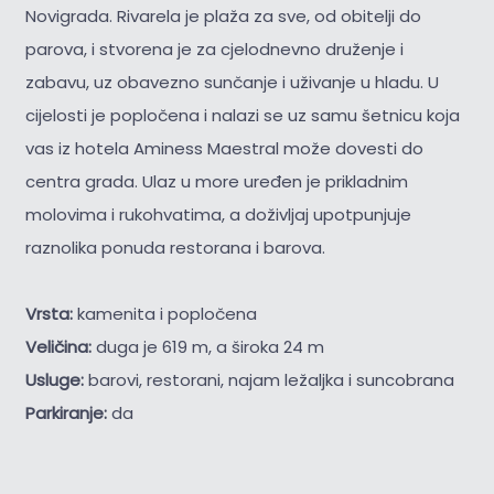
Novigrada. Rivarela je plaža za sve, od obitelji do
parova, i stvorena je za cjelodnevno druženje i
zabavu, uz obavezno sunčanje i uživanje u hladu. U
cijelosti je popločena i nalazi se uz samu šetnicu koja
vas iz hotela Aminess Maestral može dovesti do
centra grada. Ulaz u more uređen je prikladnim
molovima i rukohvatima, a doživljaj upotpunjuje
raznolika ponuda restorana i barova.
Vrsta:
kamenita i popločena
Veličina:
duga je 619 m, a široka 24 m
Usluge:
barovi, restorani, najam ležaljka i suncobrana
Parkiranje:
da