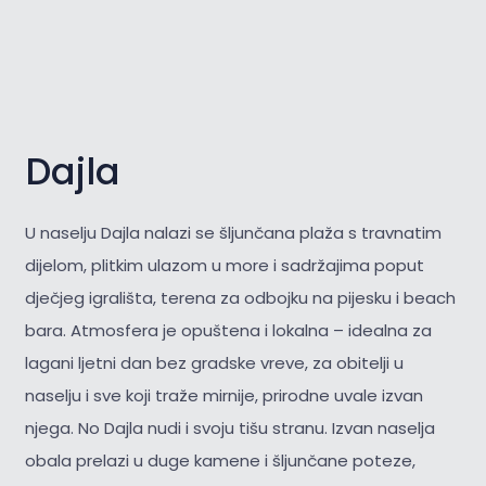
Dajla
U naselju Dajla nalazi se šljunčana plaža s travnatim
dijelom, plitkim ulazom u more i sadržajima poput
dječjeg igrališta, terena za odbojku na pijesku i beach
bara. Atmosfera je opuštena i lokalna – idealna za
lagani ljetni dan bez gradske vreve, za obitelji u
naselju i sve koji traže mirnije, prirodne uvale izvan
njega. No Dajla nudi i svoju tišu stranu. Izvan naselja
obala prelazi u duge kamene i šljunčane poteze,