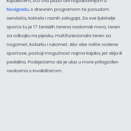
kupalištem, što ovu plažu čini najzabavnijom u
Novigradu
, s dnevnim programom te ponudom
sendviča, koktela i raznih zalogaja. Za sve ljubitelje
sporta tu je 17 teniskih terena nadomak mora, teren
za odbojku na pijesku, multifunkcionalni teren za
nogomet, košarku i rukomet. Ako više volite vodene
sportove, postoji mogućnost najma kajaka, jet skija ili
pedalina. Podsjećamo da je ulaz u more prilagođen
osobama s invaliditetom.