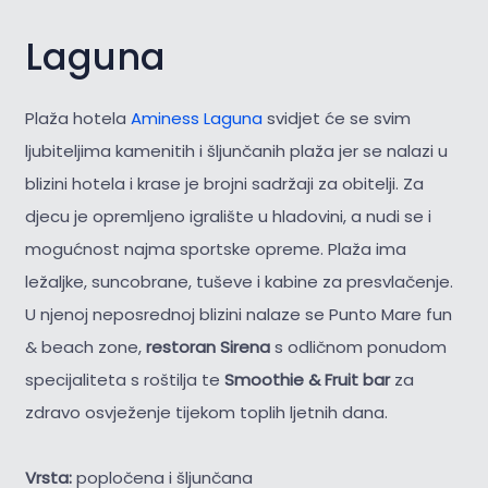
Laguna
Plaža hotela
Aminess Laguna
svidjet će se svim
ljubiteljima kamenitih i šljunčanih plaža jer se nalazi u
blizini hotela i krase je brojni sadržaji za obitelji. Za
djecu je opremljeno igralište u hladovini, a nudi se i
mogućnost najma sportske opreme. Plaža ima
ležaljke, suncobrane, tuševe i kabine za presvlačenje.
U njenoj neposrednoj blizini nalaze se Punto Mare fun
& beach zone,
restoran Sirena
s odličnom ponudom
specijaliteta s roštilja te
Smoothie & Fruit bar
za
zdravo osvježenje tijekom toplih ljetnih dana.
Vrsta:
popločena i šljunčana