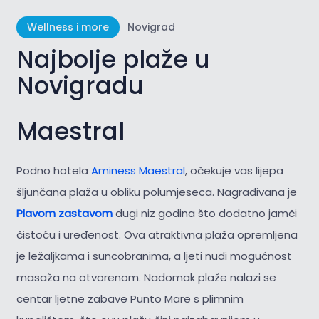
Wellness i more
Novigrad
Najbolje plaže u
Novigradu
Maestral
Podno hotela
Aminess Maestral
, očekuje vas lijepa
šljunčana plaža u obliku polumjeseca. Nagrađivana je
Plavom zastavom
dugi niz godina što dodatno jamči
čistoću i uređenost. Ova atraktivna plaža opremljena
je ležaljkama i suncobranima, a ljeti nudi mogućnost
masaža na otvorenom. Nadomak plaže nalazi se
centar ljetne zabave Punto Mare s plimnim