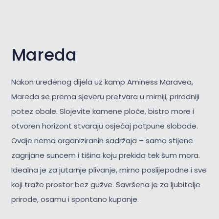
Mareda
Nakon uređenog dijela uz kamp Aminess Maravea,
Mareda se prema sjeveru pretvara u mirniji, prirodniji
potez obale. Slojevite kamene ploče, bistro more i
otvoren horizont stvaraju osjećaj potpune slobode.
Ovdje nema organiziranih sadržaja – samo stijene
zagrijane suncem i tišina koju prekida tek šum mora.
Idealna je za jutarnje plivanje, mirno poslijepodne i sve
koji traže prostor bez gužve. Savršena je za
ljubitelje
prirode, osamu i spontano kupanje.