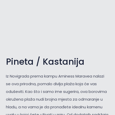
Pineta / Kastanija
Iz Novigrada prema kampu Aminess Maravea nalazi
se ova prirodna, pomalo divlja plaža koja će vas
oduševiti. Kao što i samo ime sugerira, ova borovima
okružena plaža nudi brojna mjesta za odmaranje u
hladu, a na vama je da pronađete idealnu kamenu
uvalu u kojoj ćete uživati u miru. Od dodatnih sadržaja