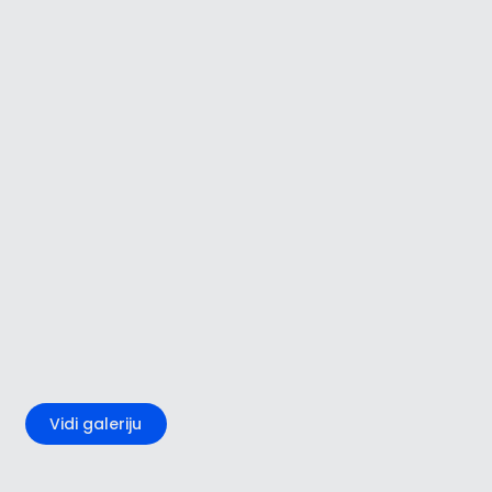
+5
Vidi galeriju