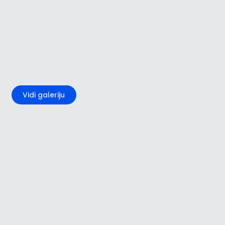
+3
Vidi galeriju