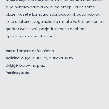
tu je nekoliko barova koji nude okrjepu, a do same
plaže možete komotno stići biciklom ili automobilom
jer je udaljena svega nekoliko minuta vožnje od centra
grada. Ovdje svaki posjetitelj može odabrati
opuštanje u osami ili vrevi...
Vrsta:
kamenita i šljunčana
Veličina:
duga je 1108 m, a široka 30 m
Usluge:
barovi na plaži
Parkiranje:
da