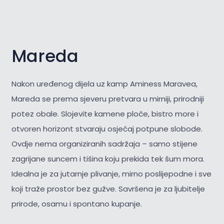
Mareda
Nakon uređenog dijela uz kamp Aminess Maravea,
Mareda se prema sjeveru pretvara u mirniji, prirodniji
potez obale. Slojevite kamene ploče, bistro more i
otvoren horizont stvaraju osjećaj potpune slobode.
Ovdje nema organiziranih sadržaja – samo stijene
zagrijane suncem i tišina koju prekida tek šum mora.
Idealna je za jutarnje plivanje, mirno poslijepodne i sve
koji traže prostor bez gužve. Savršena je za
ljubitelje
prirode, osamu i spontano kupanje.