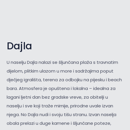
Dajla
U naselju Dajla nalazi se šljunčana plaža s travnatim
dijelom, plitkim ulazom u more i sadržajima poput
dječjeg igrališta, terena za odbojku na pijesku i beach
bara. Atmosfera je opuštena i lokalna – idealna za
lagani ljetni dan bez gradske vreve, za obitelji u
naselju i sve koji traže mirnije, prirodne uvale izvan
njega. No Dajla nudi i svoju tišu stranu. Izvan naselja
obala prelazi u duge kamene i šljunčane poteze,