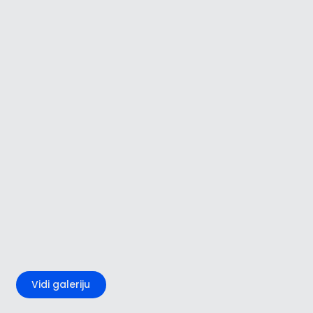
+3
Vidi galeriju