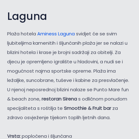
Laguna
Plaža hotela
Aminess Laguna
svidjet će se svim
ljubiteljima kamenitih i šljunčanih plaža jer se nalazi u
blizini hotela i krase je brojni sadržaji za obitelji. Za
djecu je opremljeno igralište u hladovini, a nudi se i
mogućnost najma sportske opreme. Plaža ima
ležaljke, suncobrane, tuševe i kabine za presvlačenje.
U njenoj neposrednoj blizini nalaze se Punto Mare fun
& beach zone,
restoran Sirena
s odličnom ponudom
specijaliteta s roštilja te
Smoothie & Fruit bar
za
zdravo osvježenje tijekom toplih ljetnih dana.
Vrsta:
popločena i šljunčana