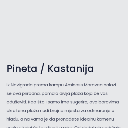
Pineta / Kastanija
Iz Novigrada prema kampu Aminess Maravea nalazi
se ova prirodna, pomalo divlja plaža koja će vas
oduševiti. Kao što i samo ime sugerira, ova borovima
okružena plaža nudi brojna mjesta za odmaranje u
hladu, a na vama je da pronađete idealnu kamenu
uvalu u kojoj ćete uživati u miru. Od dodatnih sadržaja