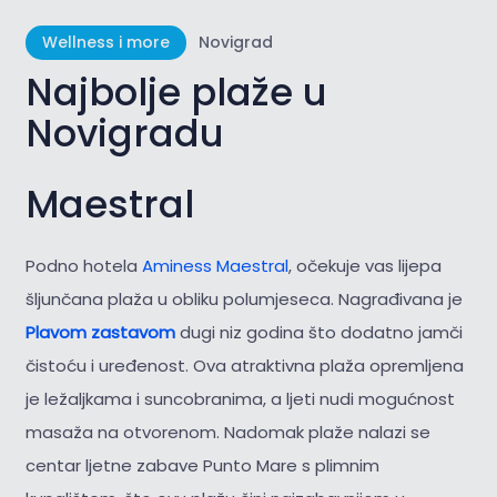
Wellness i more
Novigrad
Najbolje plaže u
Novigradu
Maestral
Podno hotela
Aminess Maestral
, očekuje vas lijepa
šljunčana plaža u obliku polumjeseca. Nagrađivana je
Plavom zastavom
dugi niz godina što dodatno jamči
čistoću i uređenost. Ova atraktivna plaža opremljena
je ležaljkama i suncobranima, a ljeti nudi mogućnost
masaža na otvorenom. Nadomak plaže nalazi se
centar ljetne zabave Punto Mare s plimnim