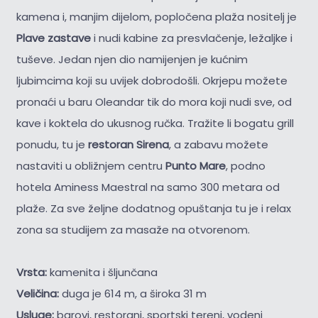
kamena i, manjim dijelom, popločena plaža nositelj je
Plave zastave
i nudi kabine za presvlačenje, ležaljke i
tuševe. Jedan njen dio namijenjen je kućnim
ljubimcima koji su uvijek dobrodošli. Okrjepu možete
pronaći u baru Oleandar tik do mora koji nudi sve, od
kave i koktela do ukusnog ručka. Tražite li bogatu grill
ponudu, tu je
restoran Sirena
, a zabavu možete
nastaviti u obližnjem centru
Punto Mare
, podno
hotela Aminess Maestral na samo 300 metara od
plaže. Za sve željne dodatnog opuštanja tu je i relax
zona sa studijem za masaže na otvorenom.
Vrsta:
kamenita i šljunčana
Veličina:
duga je 614 m, a široka 31 m
Usluge:
barovi, restorani, sportski tereni, vodeni