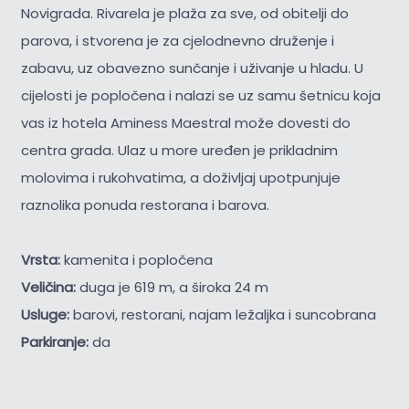
Novigrada. Rivarela je plaža za sve, od obitelji do
parova, i stvorena je za cjelodnevno druženje i
zabavu, uz obavezno sunčanje i uživanje u hladu. U
cijelosti je popločena i nalazi se uz samu šetnicu koja
vas iz hotela Aminess Maestral može dovesti do
centra grada. Ulaz u more uređen je prikladnim
molovima i rukohvatima, a doživljaj upotpunjuje
raznolika ponuda restorana i barova.
Vrsta:
kamenita i popločena
Veličina:
duga je 619 m, a široka 24 m
Usluge:
barovi, restorani, najam ležaljka i suncobrana
Parkiranje:
da