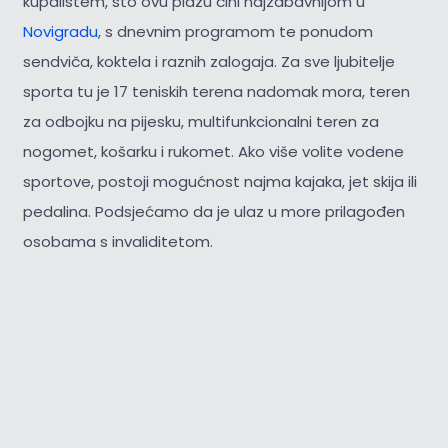
kupalištem, što ovu plažu čini najzabavnijom u
Novigradu
, s dnevnim programom te ponudom
sendviča, koktela i raznih zalogaja. Za sve ljubitelje
sporta tu je 17 teniskih terena nadomak mora, teren
za odbojku na pijesku, multifunkcionalni teren za
nogomet, košarku i rukomet. Ako više volite vodene
sportove, postoji mogućnost najma kajaka, jet skija ili
pedalina. Podsjećamo da je ulaz u more prilagođen
osobama s invaliditetom.