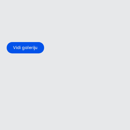
+4
Vidi galeriju