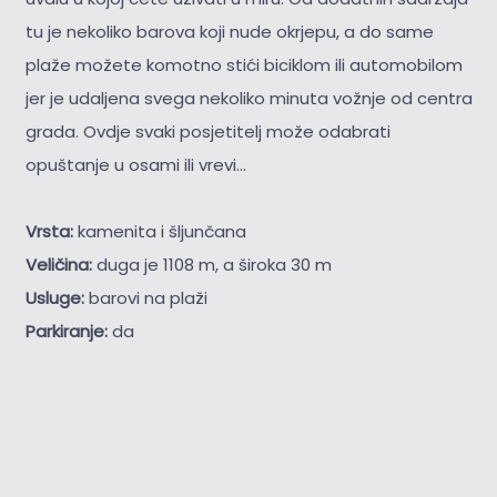
tu je nekoliko barova koji nude okrjepu, a do same
plaže možete komotno stići biciklom ili automobilom
jer je udaljena svega nekoliko minuta vožnje od centra
grada. Ovdje svaki posjetitelj može odabrati
opuštanje u osami ili vrevi...
Vrsta:
kamenita i šljunčana
Veličina:
duga je 1108 m, a široka 30 m
Usluge:
barovi na plaži
Parkiranje:
da