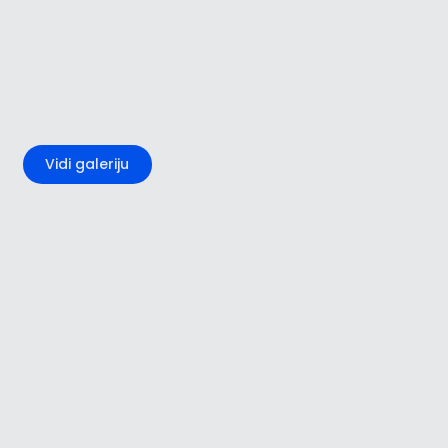
+4
Vidi galeriju