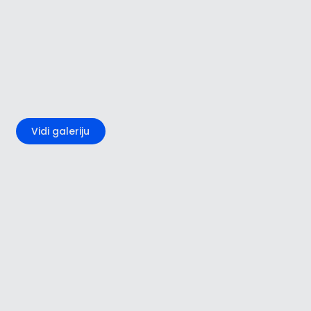
+3
Vidi galeriju