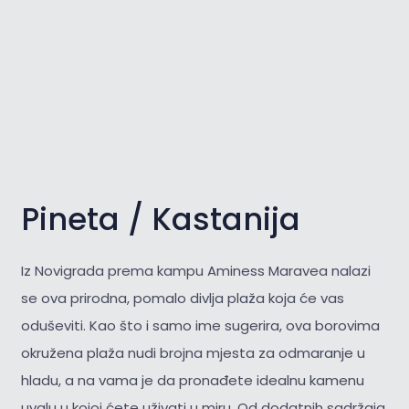
Pineta / Kastanija
Iz Novigrada prema kampu Aminess Maravea nalazi
se ova prirodna, pomalo divlja plaža koja će vas
oduševiti. Kao što i samo ime sugerira, ova borovima
okružena plaža nudi brojna mjesta za odmaranje u
hladu, a na vama je da pronađete idealnu kamenu
uvalu u kojoj ćete uživati u miru. Od dodatnih sadržaja