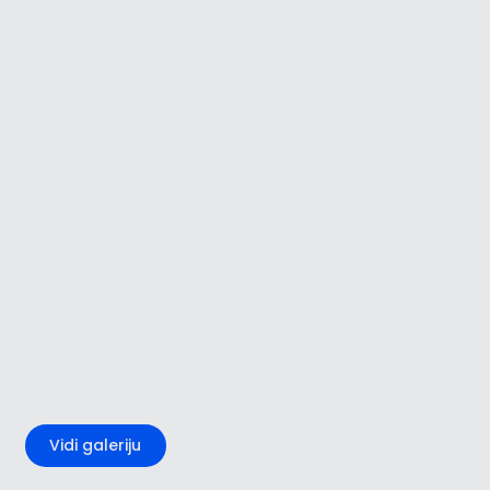
+3
Vidi galeriju