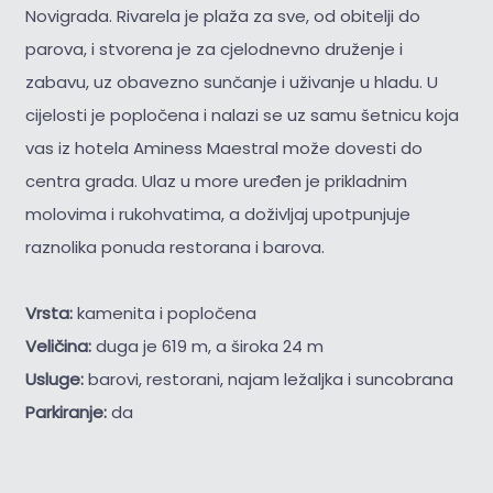
Novigrada. Rivarela je plaža za sve, od obitelji do
parova, i stvorena je za cjelodnevno druženje i
zabavu, uz obavezno sunčanje i uživanje u hladu. U
cijelosti je popločena i nalazi se uz samu šetnicu koja
vas iz hotela Aminess Maestral može dovesti do
centra grada. Ulaz u more uređen je prikladnim
molovima i rukohvatima, a doživljaj upotpunjuje
raznolika ponuda restorana i barova.
Vrsta:
kamenita i popločena
Veličina:
duga je 619 m, a široka 24 m
Usluge:
barovi, restorani, najam ležaljka i suncobrana
Parkiranje:
da