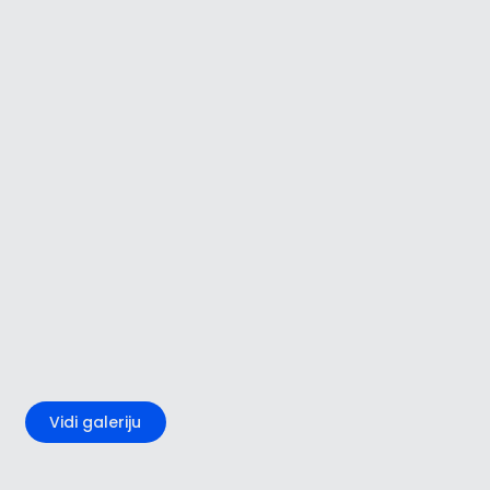
+5
Vidi galeriju