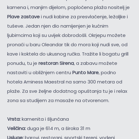
kamena i, manjim dijelom, popločena plaža nositelj je
Plave zastave
i nudi kabine za presvlačenje, ležaljke i
tuševe. Jedan njen dio namijenjen je kućnim
ljubimcima koji su uvijek dobrodošli. Okrjepu možete
pronaći u baru Oleandar tik do mora koji nudi sve, od
kave i koktela do ukusnog ručka. Tražite li bogatu grill
ponudu, tu je
restoran Sirena
, a zabavu možete
nastaviti u obližnjem centru
Punto Mare
, podno
hotela Aminess Maestral na samo 300 metara od
plaže. Za sve željne dodatnog opuštanja tu je i relax
zona sa studijem za masaže na otvorenom.
Vrsta:
kamenita i šljunčana
Veličina:
duga je 614 m, a široka 31 m
Usluge:
barovi, restorani, sportski tereni, vodeni