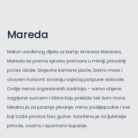
Mareda
Nakon uređenog dijela uz kamp Aminess Maravea,
Mareda se prema sjeveru pretvara u mirniji, prirodniji
potez obale. Slojevite kamene ploče, bistro more i
otvoren horizont stvaraju osjećaj potpune slobode.
Ovdje nema organiziranih sadržaja – samo stijene
zagrijane suncem i tišina koju prekida tek šum mora.
Idealna je za jutarnje plivanje, mirno poslijepodne i sve
koji traže prostor bez gužve. Savršena je za
ljubitelje
prirode, osamu i spontano kupanje.