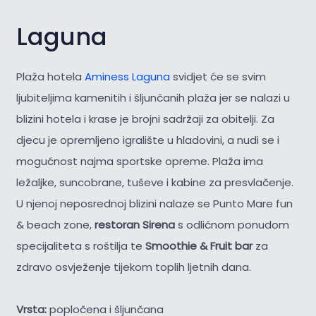
Laguna
Plaža hotela
Aminess Laguna
svidjet će se svim
ljubiteljima kamenitih i šljunčanih plaža jer se nalazi u
blizini hotela i krase je brojni sadržaji za obitelji. Za
djecu je opremljeno igralište u hladovini, a nudi se i
mogućnost najma sportske opreme. Plaža ima
ležaljke, suncobrane, tuševe i kabine za presvlačenje.
U njenoj neposrednoj blizini nalaze se Punto Mare fun
& beach zone,
restoran Sirena
s odličnom ponudom
specijaliteta s roštilja te
Smoothie & Fruit bar
za
zdravo osvježenje tijekom toplih ljetnih dana.
Vrsta:
popločena i šljunčana