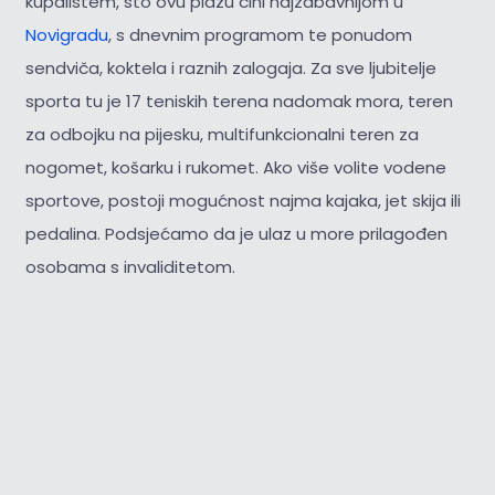
kupalištem, što ovu plažu čini najzabavnijom u
Novigradu
, s dnevnim programom te ponudom
sendviča, koktela i raznih zalogaja. Za sve ljubitelje
sporta tu je 17 teniskih terena nadomak mora, teren
za odbojku na pijesku, multifunkcionalni teren za
nogomet, košarku i rukomet. Ako više volite vodene
sportove, postoji mogućnost najma kajaka, jet skija ili
pedalina. Podsjećamo da je ulaz u more prilagođen
osobama s invaliditetom.