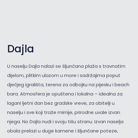
Dajla
U naselju Dajla nalazi se šljunčana plaža s travnatim
dijelom, plitkim ulazom u more i sadržajima poput
dječjeg igrališta, terena za odbojku na pijesku i beach
bara. Atmosfera je opuštena i lokalna – idealna za
lagani ljetni dan bez gradske vreve, za obitelji u
naselju i sve koji traže mirnije, prirodne uvale izvan
njega. No Dajla nudi i svoju tišu stranu. Izvan naselja
obala prelazi u duge kamene i šljunčane poteze,