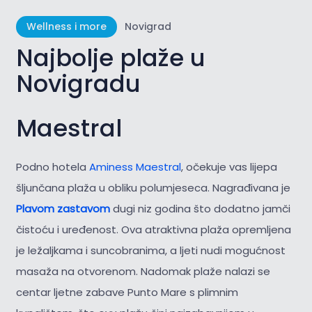
Wellness i more
Novigrad
Najbolje plaže u
Novigradu
Maestral
Podno hotela
Aminess Maestral
, očekuje vas lijepa
šljunčana plaža u obliku polumjeseca. Nagrađivana je
Plavom zastavom
dugi niz godina što dodatno jamči
čistoću i uređenost. Ova atraktivna plaža opremljena
je ležaljkama i suncobranima, a ljeti nudi mogućnost
masaža na otvorenom. Nadomak plaže nalazi se
centar ljetne zabave Punto Mare s plimnim