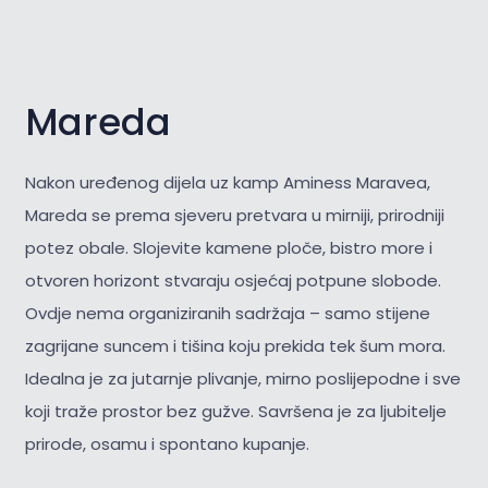
Mareda
Nakon uređenog dijela uz kamp Aminess Maravea,
Mareda se prema sjeveru pretvara u mirniji, prirodniji
potez obale. Slojevite kamene ploče, bistro more i
otvoren horizont stvaraju osjećaj potpune slobode.
Ovdje nema organiziranih sadržaja – samo stijene
zagrijane suncem i tišina koju prekida tek šum mora.
Idealna je za jutarnje plivanje, mirno poslijepodne i sve
koji traže prostor bez gužve. Savršena je za
ljubitelje
prirode, osamu i spontano kupanje.