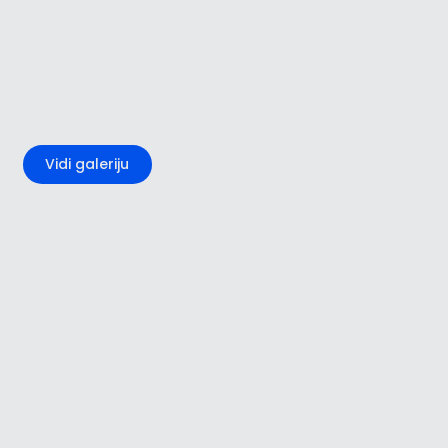
+4
Vidi galeriju