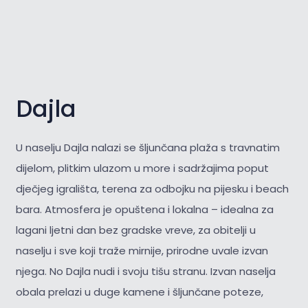
Dajla
U naselju Dajla nalazi se šljunčana plaža s travnatim
dijelom, plitkim ulazom u more i sadržajima poput
dječjeg igrališta, terena za odbojku na pijesku i beach
bara. Atmosfera je opuštena i lokalna – idealna za
lagani ljetni dan bez gradske vreve, za obitelji u
naselju i sve koji traže mirnije, prirodne uvale izvan
njega. No Dajla nudi i svoju tišu stranu. Izvan naselja
obala prelazi u duge kamene i šljunčane poteze,