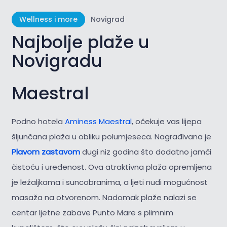
Wellness i more
Novigrad
Najbolje plaže u
Novigradu
Maestral
Podno hotela
Aminess Maestral
, očekuje vas lijepa
šljunčana plaža u obliku polumjeseca. Nagrađivana je
Plavom zastavom
dugi niz godina što dodatno jamči
čistoću i uređenost. Ova atraktivna plaža opremljena
je ležaljkama i suncobranima, a ljeti nudi mogućnost
masaža na otvorenom. Nadomak plaže nalazi se
centar ljetne zabave Punto Mare s plimnim