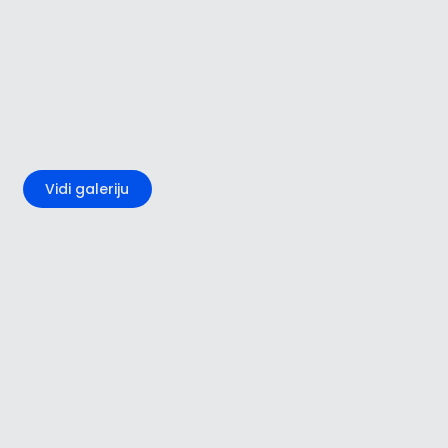
+3
Vidi galeriju