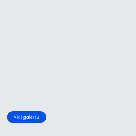
+5
Vidi galeriju