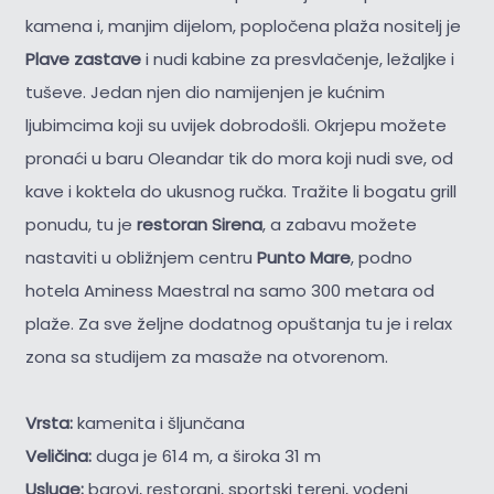
kamena i, manjim dijelom, popločena plaža nositelj je
Plave zastave
i nudi kabine za presvlačenje, ležaljke i
tuševe. Jedan njen dio namijenjen je kućnim
ljubimcima koji su uvijek dobrodošli. Okrjepu možete
pronaći u baru Oleandar tik do mora koji nudi sve, od
kave i koktela do ukusnog ručka. Tražite li bogatu grill
ponudu, tu je
restoran Sirena
, a zabavu možete
nastaviti u obližnjem centru
Punto Mare
, podno
hotela Aminess Maestral na samo 300 metara od
plaže. Za sve željne dodatnog opuštanja tu je i relax
zona sa studijem za masaže na otvorenom.
Vrsta:
kamenita i šljunčana
Veličina:
duga je 614 m, a široka 31 m
Usluge:
barovi, restorani, sportski tereni, vodeni