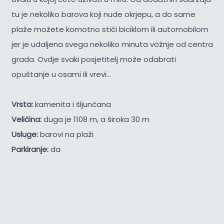
tu je nekoliko barova koji nude okrjepu, a do same
plaže možete komotno stići biciklom ili automobilom
jer je udaljena svega nekoliko minuta vožnje od centra
grada. Ovdje svaki posjetitelj može odabrati
opuštanje u osami ili vrevi...
Vrsta:
kamenita i šljunčana
Veličina:
duga je 1108 m, a široka 30 m
Usluge:
barovi na plaži
Parkiranje:
da