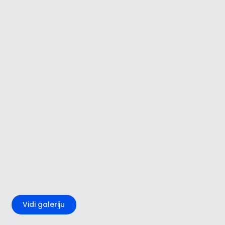
+3
Vidi galeriju