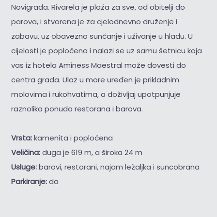
Novigrada. Rivarela je plaža za sve, od obitelji do
parova, i stvorena je za cjelodnevno druženje i
zabavu, uz obavezno sunčanje i uživanje u hladu. U
cijelosti je popločena i nalazi se uz samu šetnicu koja
vas iz hotela Aminess Maestral može dovesti do
centra grada. Ulaz u more uređen je prikladnim
molovima i rukohvatima, a doživljaj upotpunjuje
raznolika ponuda restorana i barova.
Vrsta:
kamenita i popločena
Veličina:
duga je 619 m, a široka 24 m
Usluge:
barovi, restorani, najam ležaljka i suncobrana
Parkiranje:
da