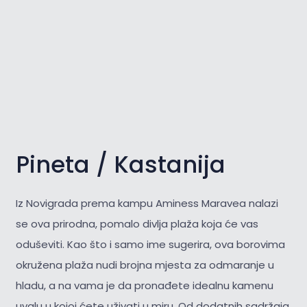
Pineta / Kastanija
Iz Novigrada prema kampu Aminess Maravea nalazi
se ova prirodna, pomalo divlja plaža koja će vas
oduševiti. Kao što i samo ime sugerira, ova borovima
okružena plaža nudi brojna mjesta za odmaranje u
hladu, a na vama je da pronađete idealnu kamenu
uvalu u kojoj ćete uživati u miru. Od dodatnih sadržaja