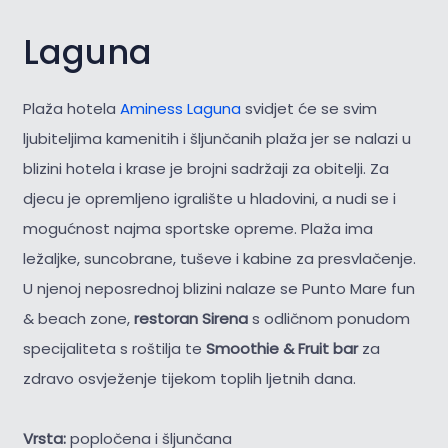
Laguna
Plaža hotela
Aminess Laguna
svidjet će se svim
ljubiteljima kamenitih i šljunčanih plaža jer se nalazi u
blizini hotela i krase je brojni sadržaji za obitelji. Za
djecu je opremljeno igralište u hladovini, a nudi se i
mogućnost najma sportske opreme. Plaža ima
ležaljke, suncobrane, tuševe i kabine za presvlačenje.
U njenoj neposrednoj blizini nalaze se Punto Mare fun
& beach zone,
restoran Sirena
s odličnom ponudom
specijaliteta s roštilja te
Smoothie & Fruit bar
za
zdravo osvježenje tijekom toplih ljetnih dana.
Vrsta:
popločena i šljunčana