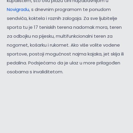
kupalištem, što ovu plažu čini najzabavnijom u
Novigradu
, s dnevnim programom te ponudom
sendviča, koktela i raznih zalogaja. Za sve ljubitelje
sporta tu je 17 teniskih terena nadomak mora, teren
za odbojku na pijesku, multifunkcionalni teren za
nogomet, košarku i rukomet. Ako više volite vodene
sportove, postoji mogućnost najma kajaka, jet skija ili
pedalina. Podsjećamo da je ulaz u more prilagođen
osobama s invaliditetom.