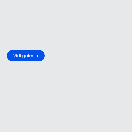
+3
Vidi galeriju