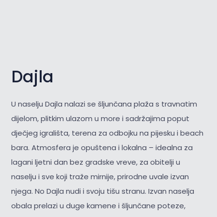
Dajla
U naselju Dajla nalazi se šljunčana plaža s travnatim
dijelom, plitkim ulazom u more i sadržajima poput
dječjeg igrališta, terena za odbojku na pijesku i beach
bara. Atmosfera je opuštena i lokalna – idealna za
lagani ljetni dan bez gradske vreve, za obitelji u
naselju i sve koji traže mirnije, prirodne uvale izvan
njega. No Dajla nudi i svoju tišu stranu. Izvan naselja
obala prelazi u duge kamene i šljunčane poteze,