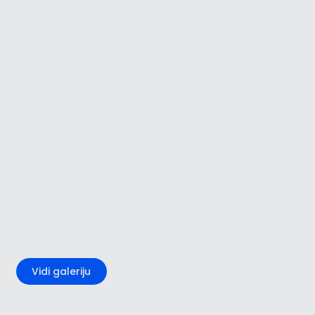
+5
Vidi galeriju