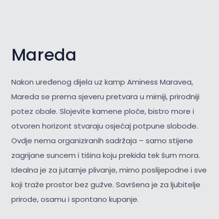
Mareda
Nakon uređenog dijela uz kamp Aminess Maravea,
Mareda se prema sjeveru pretvara u mirniji, prirodniji
potez obale. Slojevite kamene ploče, bistro more i
otvoren horizont stvaraju osjećaj potpune slobode.
Ovdje nema organiziranih sadržaja – samo stijene
zagrijane suncem i tišina koju prekida tek šum mora.
Idealna je za jutarnje plivanje, mirno poslijepodne i sve
koji traže prostor bez gužve. Savršena je za
ljubitelje
prirode, osamu i spontano kupanje.