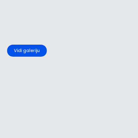
+4
Vidi galeriju