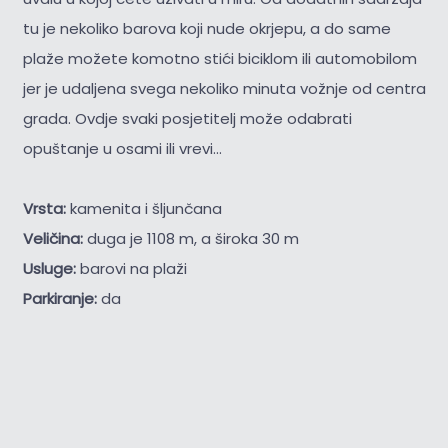
tu je nekoliko barova koji nude okrjepu, a do same
plaže možete komotno stići biciklom ili automobilom
jer je udaljena svega nekoliko minuta vožnje od centra
grada. Ovdje svaki posjetitelj može odabrati
opuštanje u osami ili vrevi...
Vrsta:
kamenita i šljunčana
Veličina:
duga je 1108 m, a široka 30 m
Usluge:
barovi na plaži
Parkiranje:
da