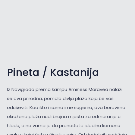
Pineta / Kastanija
Iz Novigrada prema kampu Aminess Maravea nalazi
se ova prirodna, pomalo divlja plaža koja će vas
oduševiti. Kao što i samo ime sugerira, ova borovima
okružena plaža nudi brojna mjesta za odmaranje u
hladu, a na vama je da pronađete idealnu kamenu
uvalu u kojoj ćete uživati u miru. Od dodatnih sadržaja