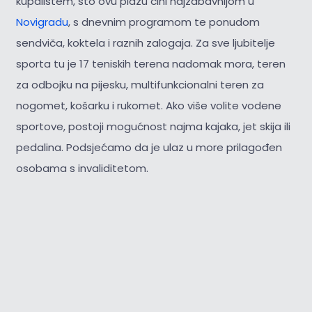
kupalištem, što ovu plažu čini najzabavnijom u
Novigradu
, s dnevnim programom te ponudom
sendviča, koktela i raznih zalogaja. Za sve ljubitelje
sporta tu je 17 teniskih terena nadomak mora, teren
za odbojku na pijesku, multifunkcionalni teren za
nogomet, košarku i rukomet. Ako više volite vodene
sportove, postoji mogućnost najma kajaka, jet skija ili
pedalina. Podsjećamo da je ulaz u more prilagođen
osobama s invaliditetom.