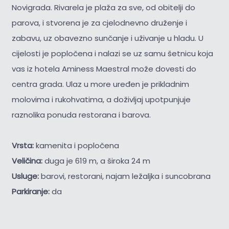
Novigrada. Rivarela je plaža za sve, od obitelji do
parova, i stvorena je za cjelodnevno druženje i
zabavu, uz obavezno sunčanje i uživanje u hladu. U
cijelosti je popločena i nalazi se uz samu šetnicu koja
vas iz hotela Aminess Maestral može dovesti do
centra grada. Ulaz u more uređen je prikladnim
molovima i rukohvatima, a doživljaj upotpunjuje
raznolika ponuda restorana i barova.
Vrsta:
kamenita i popločena
Veličina:
duga je 619 m, a široka 24 m
Usluge:
barovi, restorani, najam ležaljka i suncobrana
Parkiranje:
da