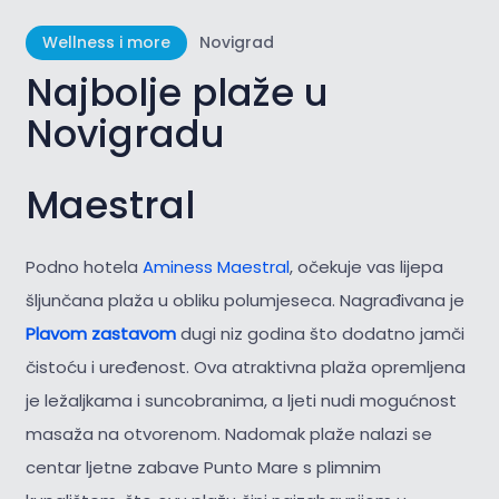
Wellness i more
Novigrad
Najbolje plaže u
Novigradu
Maestral
Podno hotela
Aminess Maestral
, očekuje vas lijepa
šljunčana plaža u obliku polumjeseca. Nagrađivana je
Plavom zastavom
dugi niz godina što dodatno jamči
čistoću i uređenost. Ova atraktivna plaža opremljena
je ležaljkama i suncobranima, a ljeti nudi mogućnost
masaža na otvorenom. Nadomak plaže nalazi se
centar ljetne zabave Punto Mare s plimnim