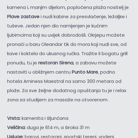
kamena i, manjim dijelom, popločena plaža nositelj je
Plave zastave
i nudi kabine za presvlačenje, ležaljke i
tuševe. Jedan njen dio namijenjen je kućnim
ljubimcima koji su uvijek dobrodošli. Okrjepu možete
pronaći u baru Oleandar tik do mora koji nudi sve, od
kave i koktela do ukusnog ručka. Tražite li bogatu grill
ponudu, tu je
restoran Sirena
, a zabavu možete
nastaviti u obližnjem centru
Punto Mare
, podno
hotela Aminess Maestral na samo 300 metara od
plaže. Za sve željne dodatnog opuštanja tu je i relax
zona sa studijem za masaže na otvorenom.
Vrsta:
kamenita i šljunčana
Veličina:
duga je 614 m, a široka 31 m
Usluge:
barovi, restorani, sportski tereni, vodeni