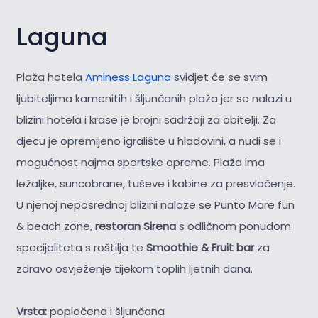
Laguna
Plaža hotela
Aminess Laguna
svidjet će se svim
ljubiteljima kamenitih i šljunčanih plaža jer se nalazi u
blizini hotela i krase je brojni sadržaji za obitelji. Za
djecu je opremljeno igralište u hladovini, a nudi se i
mogućnost najma sportske opreme. Plaža ima
ležaljke, suncobrane, tuševe i kabine za presvlačenje.
U njenoj neposrednoj blizini nalaze se Punto Mare fun
& beach zone,
restoran Sirena
s odličnom ponudom
specijaliteta s roštilja te
Smoothie & Fruit bar
za
zdravo osvježenje tijekom toplih ljetnih dana.
Vrsta:
popločena i šljunčana