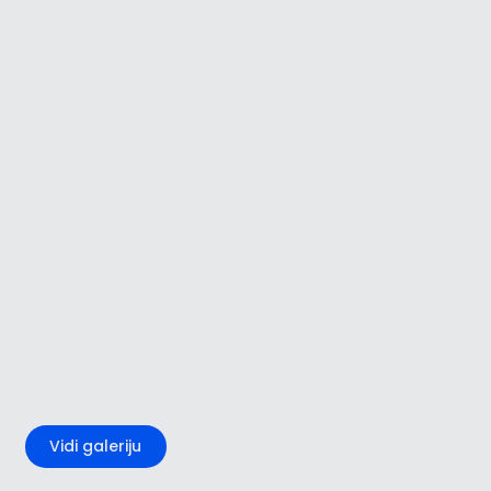
+3
Vidi galeriju