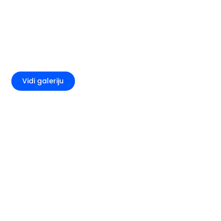
+4
Vidi galeriju