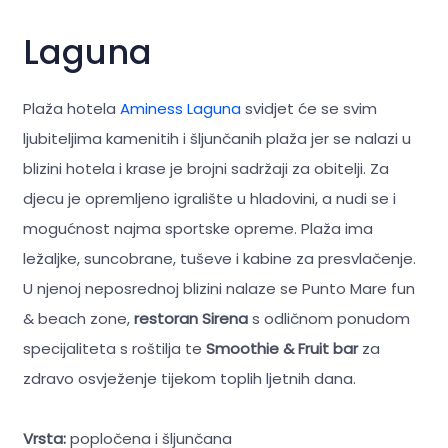
Laguna
Plaža hotela
Aminess Laguna
svidjet će se svim
ljubiteljima kamenitih i šljunčanih plaža jer se nalazi u
blizini hotela i krase je brojni sadržaji za obitelji. Za
djecu je opremljeno igralište u hladovini, a nudi se i
mogućnost najma sportske opreme. Plaža ima
ležaljke, suncobrane, tuševe i kabine za presvlačenje.
U njenoj neposrednoj blizini nalaze se Punto Mare fun
& beach zone,
restoran Sirena
s odličnom ponudom
specijaliteta s roštilja te
Smoothie & Fruit bar
za
zdravo osvježenje tijekom toplih ljetnih dana.
Vrsta:
popločena i šljunčana