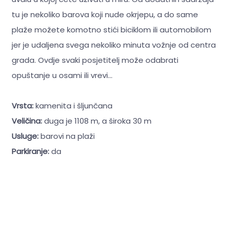
tu je nekoliko barova koji nude okrjepu, a do same
plaže možete komotno stići biciklom ili automobilom
jer je udaljena svega nekoliko minuta vožnje od centra
grada. Ovdje svaki posjetitelj može odabrati
opuštanje u osami ili vrevi...
Vrsta:
kamenita i šljunčana
Veličina:
duga je 1108 m, a široka 30 m
Usluge:
barovi na plaži
Parkiranje:
da