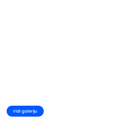
+5
Vidi galeriju