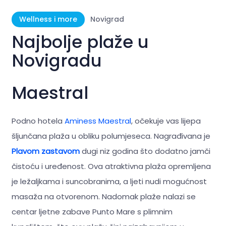
Wellness i more
Novigrad
Najbolje plaže u
Novigradu
Maestral
Podno hotela
Aminess Maestral
, očekuje vas lijepa
šljunčana plaža u obliku polumjeseca. Nagrađivana je
Plavom zastavom
dugi niz godina što dodatno jamči
čistoću i uređenost. Ova atraktivna plaža opremljena
je ležaljkama i suncobranima, a ljeti nudi mogućnost
masaža na otvorenom. Nadomak plaže nalazi se
centar ljetne zabave Punto Mare s plimnim