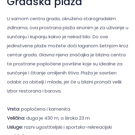
Gradska plaža
U samom centra grada, okružena starogradskim
zidinama, ova prostrana plaža sinonim je za uživanje u
sunčanju i kupanju kakvo je nekad bilo. Do ove
jedinstvene plaže možete doći laganom šetnjom kroz
centar grada. Glavna njena značajka je blizina centra
te prostrane popločene površine koje su idealne za
sunčanje i čitanje omiljenih štiva. Plaža je savršen
odabir za obitelji i mlade, jer će u blizini pronaći velik
izbor restorana i barova.
Vrsta:
popločena i kamenita
Veličina:
duga je 430 m, a široka 23 m
Usluge:
razni ugostiteljski i sportsko-rekreacijski