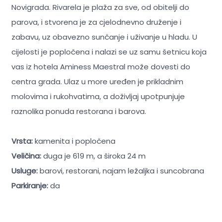
Novigrada. Rivarela je plaža za sve, od obitelji do
parova, i stvorena je za cjelodnevno druženje i
zabavu, uz obavezno sunčanje i uživanje u hladu. U
cijelosti je popločena i nalazi se uz samu šetnicu koja
vas iz hotela Aminess Maestral može dovesti do
centra grada. Ulaz u more uređen je prikladnim
molovima i rukohvatima, a doživljaj upotpunjuje
raznolika ponuda restorana i barova.
Vrsta:
kamenita i popločena
Veličina:
duga je 619 m, a široka 24 m
Usluge:
barovi, restorani, najam ležaljka i suncobrana
Parkiranje:
da