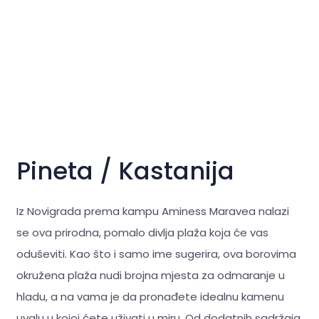
Pineta / Kastanija
Iz Novigrada prema kampu Aminess Maravea nalazi
se ova prirodna, pomalo divlja plaža koja će vas
oduševiti. Kao što i samo ime sugerira, ova borovima
okružena plaža nudi brojna mjesta za odmaranje u
hladu, a na vama je da pronađete idealnu kamenu
uvalu u kojoj ćete uživati u miru. Od dodatnih sadržaja