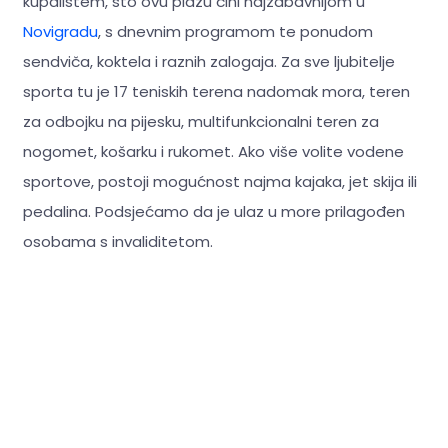
kupalištem, što ovu plažu čini najzabavnijom u
Novigradu
, s dnevnim programom te ponudom
sendviča, koktela i raznih zalogaja. Za sve ljubitelje
sporta tu je 17 teniskih terena nadomak mora, teren
za odbojku na pijesku, multifunkcionalni teren za
nogomet, košarku i rukomet. Ako više volite vodene
sportove, postoji mogućnost najma kajaka, jet skija ili
pedalina. Podsjećamo da je ulaz u more prilagođen
osobama s invaliditetom.