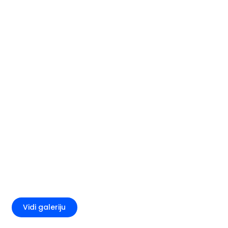
+3
Vidi galeriju