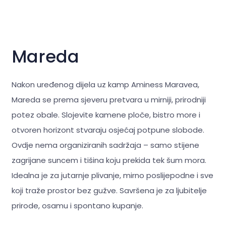
Mareda
Nakon uređenog dijela uz kamp Aminess Maravea,
Mareda se prema sjeveru pretvara u mirniji, prirodniji
potez obale. Slojevite kamene ploče, bistro more i
otvoren horizont stvaraju osjećaj potpune slobode.
Ovdje nema organiziranih sadržaja – samo stijene
zagrijane suncem i tišina koju prekida tek šum mora.
Idealna je za jutarnje plivanje, mirno poslijepodne i sve
koji traže prostor bez gužve. Savršena je za
ljubitelje
prirode, osamu i spontano kupanje.