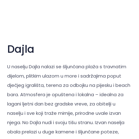
Dajla
U naselju Dajla nalazi se šljunčana plaža s travnatim
dijelom, plitkim ulazom u more i sadržajima poput
dječjeg igrališta, terena za odbojku na pijesku i beach
bara. Atmosfera je opuštena i lokalna – idealna za
lagani ljetni dan bez gradske vreve, za obitelji u
naselju i sve koji traže mirnije, prirodne uvale izvan
njega. No Dajla nudi i svoju tišu stranu. Izvan naselja
obala prelazi u duge kamene i šljunčane poteze,