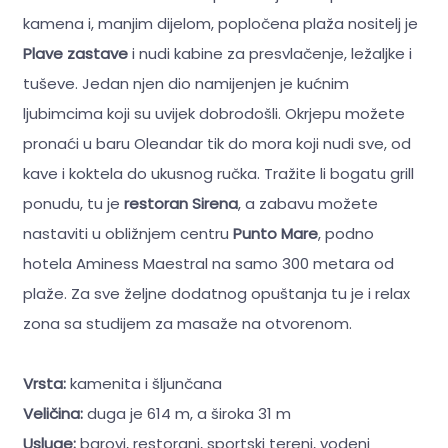
kamena i, manjim dijelom, popločena plaža nositelj je
Plave zastave
i nudi kabine za presvlačenje, ležaljke i
tuševe. Jedan njen dio namijenjen je kućnim
ljubimcima koji su uvijek dobrodošli. Okrjepu možete
pronaći u baru Oleandar tik do mora koji nudi sve, od
kave i koktela do ukusnog ručka. Tražite li bogatu grill
ponudu, tu je
restoran Sirena
, a zabavu možete
nastaviti u obližnjem centru
Punto Mare
, podno
hotela Aminess Maestral na samo 300 metara od
plaže. Za sve željne dodatnog opuštanja tu je i relax
zona sa studijem za masaže na otvorenom.
Vrsta:
kamenita i šljunčana
Veličina:
duga je 614 m, a široka 31 m
Usluge:
barovi, restorani, sportski tereni, vodeni