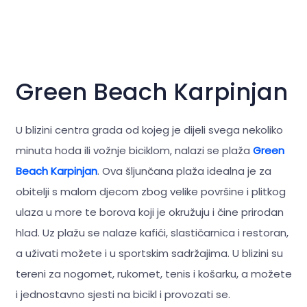
Green Beach Karpinjan
U blizini centra grada od kojeg je dijeli svega nekoliko
minuta hoda ili vožnje biciklom, nalazi se plaža
Green
Beach Karpinjan
. Ova šljunčana plaža idealna je za
obitelji s malom djecom zbog velike površine i plitkog
ulaza u more te borova koji je okružuju i čine prirodan
hlad. Uz plažu se nalaze kafići, slastičarnica i restoran,
a uživati možete i u sportskim sadržajima. U blizini su
tereni za nogomet, rukomet, tenis i košarku, a možete
i jednostavno sjesti na bicikl i provozati se.