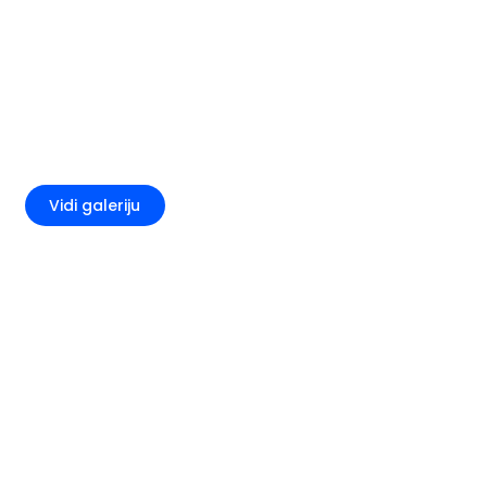
+3
Vidi galeriju