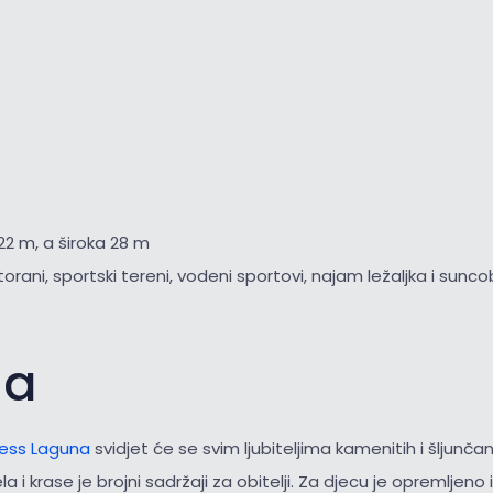
22 m, a široka 28 m
torani, sportski tereni, vodeni sportovi, najam ležaljka i sunc
na
ess Laguna
svidjet će se svim ljubiteljima kamenitih i šljunčan
ela i krase je brojni sadržaji za obitelji. Za djecu je opremljeno 