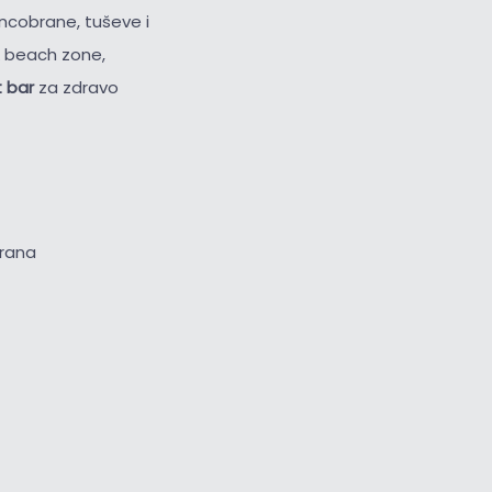
uncobrane, tuševe i
& beach zone,
t bar
za zdravo
brana