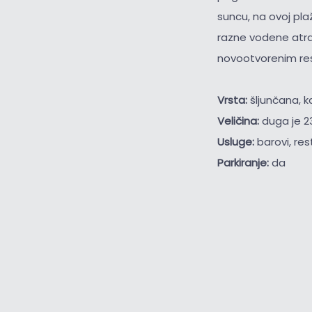
suncu, na ovoj pla
razne vodene atrak
novootvorenim res
Vrsta:
šljunčana, 
Veličina:
duga je 2
Usluge:
barovi, res
Parkiranje:
da