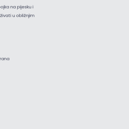
jka na pijesku i
ivati u obližnjim
brana