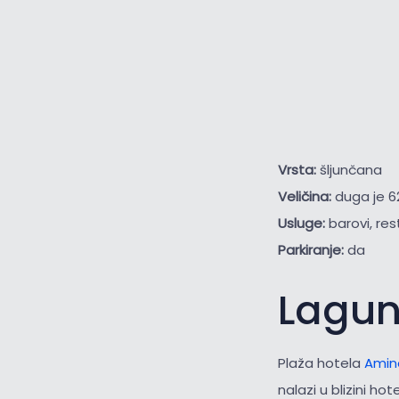
Vrsta:
šljunčana
Veličina:
duga je 6
Usluge:
barovi, res
Parkiranje:
da
Lagu
Plaža hotela
Amin
nalazi u blizini hot