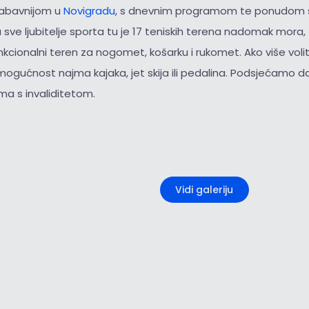
jzabavnijom u
Novigradu
, s dnevnim programom te ponudom se
a sve ljubitelje sporta tu je 17 teniskih terena nadomak mora
unkcionalni teren za nogomet, košarku i rukomet. Ako više vol
mogućnost najma kajaka, jet skija ili pedalina. Podsjećamo d
a s invaliditetom.
+5
Vidi galeriju