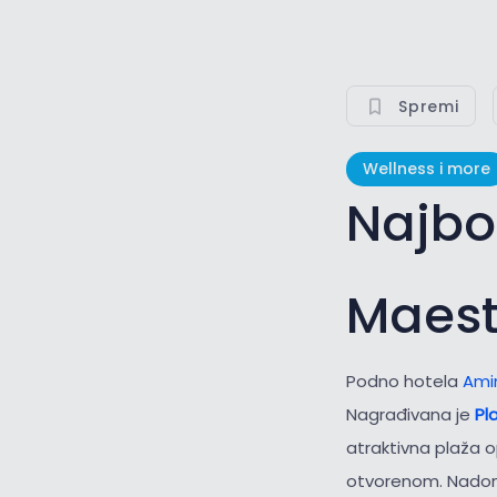
Spremi
Wellness i more
Najbo
Maest
Podno hotela
Ami
Nagrađivana je
Pl
atraktivna plaža 
otvorenom. Nadoma