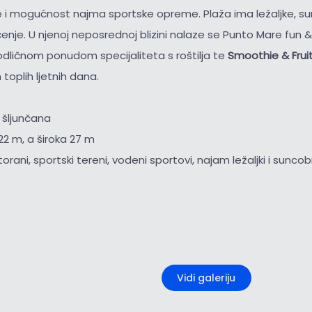
se i mogućnost najma sportske opreme. Plaža ima ležaljke, s
enje. U njenoj neposrednoj blizini nalaze se Punto Mare fun 
odličnom ponudom specijaliteta s roštilja te
Smoothie & Frui
toplih ljetnih dana.
 šljunčana
22 m, a široka 27 m
storani, sportski tereni, vodeni sportovi, najam ležaljki i sunco
+2
Vidi galeriju