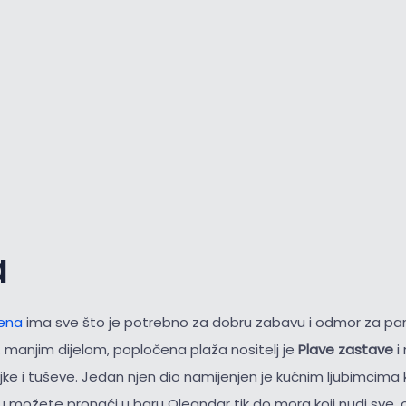
a
rena
ima sve što je potrebno za dobru zabavu i odmor za p
 manjim dijelom, popločena plaža nositelj je
Plave zastave
i
jke i tuševe. Jedan njen dio namijenjen je kućnim ljubimcima ko
u možete pronaći u baru Oleandar tik do mora koji nudi sve, o