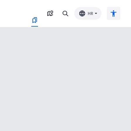
HR
Veliki tekst
Invertiraj boju
Crno-bijelo
Razmak slova
Razmak redova