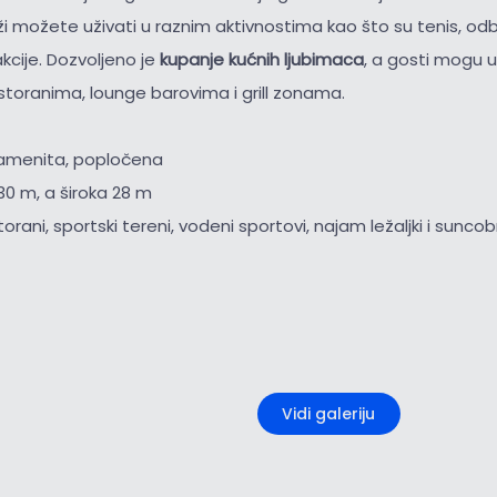
ži možete uživati u raznim aktivnostima kao što su tenis, odbo
cije. Dozvoljeno je
kupanje kućnih ljubimaca
, a gosti mogu už
toranima, lounge barovima i grill zonama.
kamenita, popločena
30 m, a široka 28 m
torani, sportski tereni, vodeni sportovi, najam ležaljki i sunco
+5
Vidi galeriju