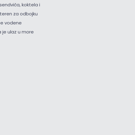
ndviča, koktela i
, teren za odbojku
ite vodene
a je ulaz u more