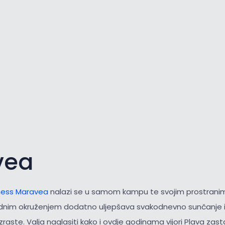
vea
ess Maravea
nalazi se u samom kampu te svojim prostrani
odnim okruženjem dodatno uljepšava svakodnevno sunčanje i 
aste. Valja naglasiti kako i ovdje godinama vijori Plava zast