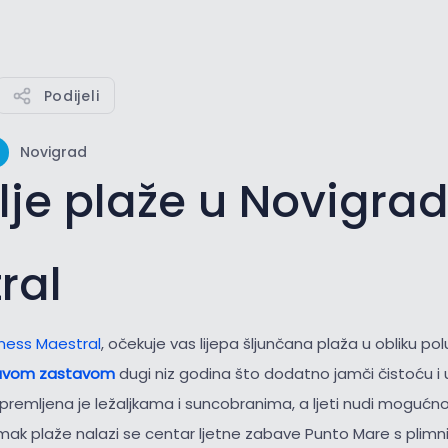
Podijeli
Novigrad
lje plaže u Novigra
ral
ness Maestral
, očekuje vas lijepa šljunčana plaža u obliku p
avom zastavom
dugi niz godina što dodatno jamči čistoću i
opremljena je ležaljkama i suncobranima, a ljeti nudi moguć
k plaže nalazi se centar ljetne zabave Punto Mare s plimn