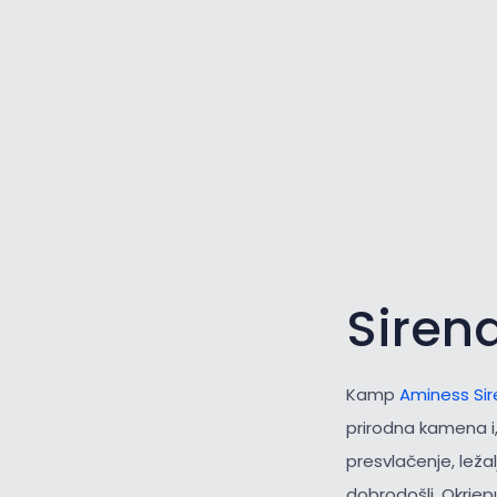
Siren
Kamp
Aminess Si
prirodna kamena i,
presvlačenje, ležal
dobrodošli. Okrjep