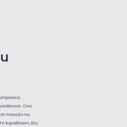
Veliki kursor
Resetiraj alate
du
olumjeseca.
 uređenost. Ova
nost masaža na
im kupalištem, što