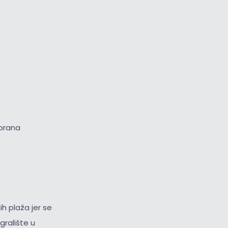
obrana
ih plaža jer se
igralište u