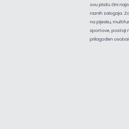
ovu plažu čini na
raznih zalogaja. Z
na pijesku, multif
sportove, postoji 
prilagođen osobam