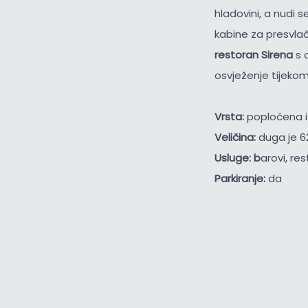
hladovini, a nudi 
kabine za presvlač
restoran Sirena
s 
osvježenje tijekom 
Vrsta:
popločena i
Veličina:
duga je 6
Usluge: b
arovi, re
Parkiranje:
da