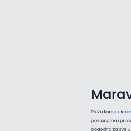
Mara
Plaža kampa
Amin
površinama i prir
pogodna za sve uzr