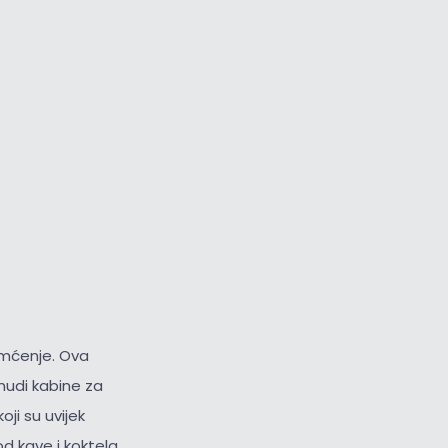
amćenje. Ova
 nudi kabine za
ji su uvijek
d kave i koktela