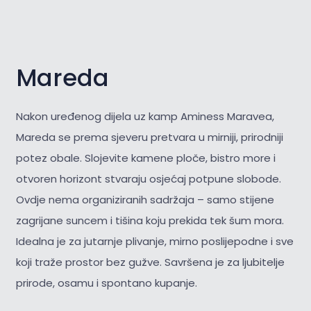
Mareda
Nakon uređenog dijela uz kamp Aminess Maravea,
Mareda se prema sjeveru pretvara u mirniji, prirodniji
potez obale. Slojevite kamene ploče, bistro more i
otvoren horizont stvaraju osjećaj potpune slobode.
Ovdje nema organiziranih sadržaja – samo stijene
zagrijane suncem i tišina koju prekida tek šum mora.
Idealna je za jutarnje plivanje, mirno poslijepodne i sve
koji traže prostor bez gužve. Savršena je za
ljubitelje
prirode, osamu i spontano kupanje.