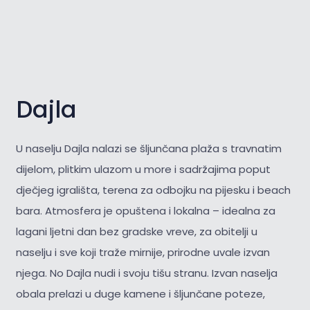
Dajla
U naselju Dajla nalazi se šljunčana plaža s travnatim
dijelom, plitkim ulazom u more i sadržajima poput
dječjeg igrališta, terena za odbojku na pijesku i beach
bara. Atmosfera je opuštena i lokalna – idealna za
lagani ljetni dan bez gradske vreve, za obitelji u
naselju i sve koji traže mirnije, prirodne uvale izvan
njega. No Dajla nudi i svoju tišu stranu. Izvan naselja
obala prelazi u duge kamene i šljunčane poteze,