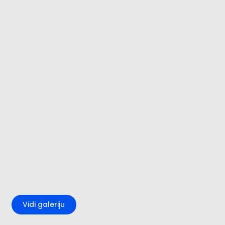
+3
Vidi galeriju