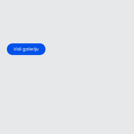
+4
Vidi galeriju