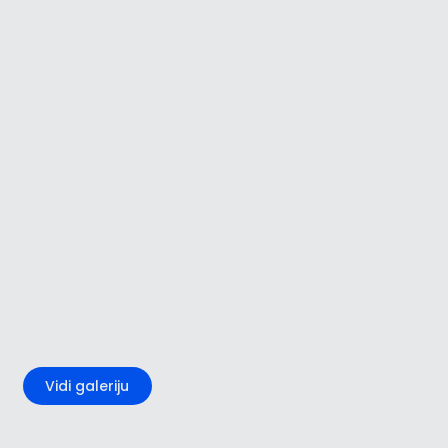
+5
Vidi galeriju