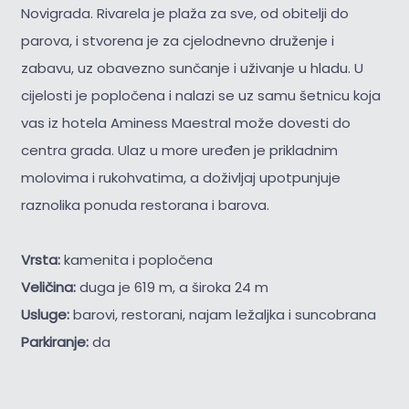
Novigrada. Rivarela je plaža za sve, od obitelji do
parova, i stvorena je za cjelodnevno druženje i
zabavu, uz obavezno sunčanje i uživanje u hladu. U
cijelosti je popločena i nalazi se uz samu šetnicu koja
vas iz hotela Aminess Maestral može dovesti do
centra grada. Ulaz u more uređen je prikladnim
molovima i rukohvatima, a doživljaj upotpunjuje
raznolika ponuda restorana i barova.
Vrsta:
kamenita i popločena
Veličina:
duga je 619 m, a široka 24 m
Usluge:
barovi, restorani, najam ležaljka i suncobrana
Parkiranje:
da