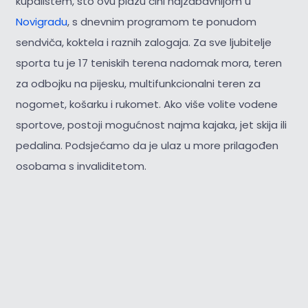
kupalištem, što ovu plažu čini najzabavnijom u
Novigradu
, s dnevnim programom te ponudom
sendviča, koktela i raznih zalogaja. Za sve ljubitelje
sporta tu je 17 teniskih terena nadomak mora, teren
za odbojku na pijesku, multifunkcionalni teren za
nogomet, košarku i rukomet. Ako više volite vodene
sportove, postoji mogućnost najma kajaka, jet skija ili
pedalina. Podsjećamo da je ulaz u more prilagođen
osobama s invaliditetom.