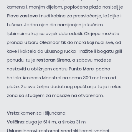
kamena i, manjim dijelom, popločena plaža nositelj je
Plave zastave
i nudi kabine za presvlačenje, ležaljke i
tuševe. Jedan njen dio namijenjen je kućnim
ljubimcima koji su uvijek dobrodošli. Okrjepu možete
pronaći u baru Oleandar tik do mora koji nudi sve, od
kave i koktela do ukusnog ručka. Tražite li bogatu grill
ponudu, tu je
restoran Sirena
, a zabavu možete
nastaviti u obližnjem centru
Punto Mare
, podno
hotela Aminess Maestral na samo 300 metara od
plaže. Za sve željne dodatnog opuštanja tu je i relax
zona sa studijem za masaže na otvorenom.
Vrsta:
kamenita i šljunčana
Veličina:
duga je 614 m, a široka 31 m
Usluge:
barovi, restorani, sportski tereni, vodeni