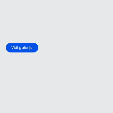
+3
Vidi galeriju