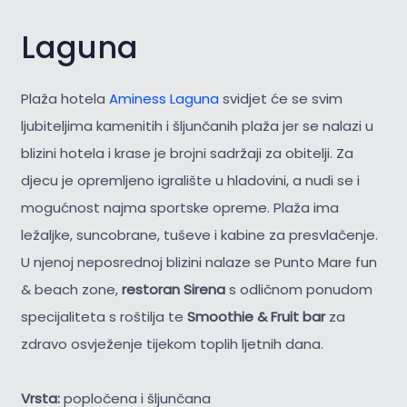
Laguna
Plaža hotela
Aminess Laguna
svidjet će se svim
ljubiteljima kamenitih i šljunčanih plaža jer se nalazi u
blizini hotela i krase je brojni sadržaji za obitelji. Za
djecu je opremljeno igralište u hladovini, a nudi se i
mogućnost najma sportske opreme. Plaža ima
ležaljke, suncobrane, tuševe i kabine za presvlačenje.
U njenoj neposrednoj blizini nalaze se Punto Mare fun
& beach zone,
restoran Sirena
s odličnom ponudom
specijaliteta s roštilja te
Smoothie & Fruit bar
za
zdravo osvježenje tijekom toplih ljetnih dana.
Vrsta:
popločena i šljunčana