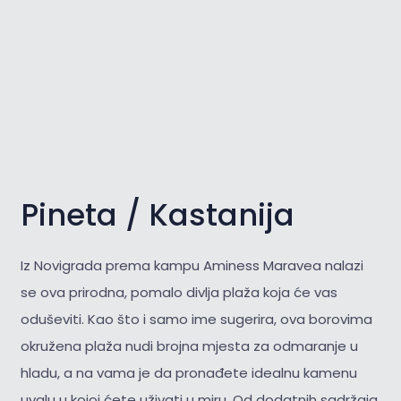
Pineta / Kastanija
Iz Novigrada prema kampu Aminess Maravea nalazi
se ova prirodna, pomalo divlja plaža koja će vas
oduševiti. Kao što i samo ime sugerira, ova borovima
okružena plaža nudi brojna mjesta za odmaranje u
hladu, a na vama je da pronađete idealnu kamenu
uvalu u kojoj ćete uživati u miru. Od dodatnih sadržaja