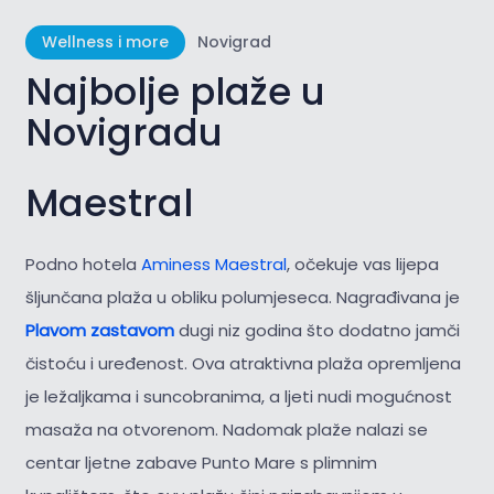
Wellness i more
Novigrad
Najbolje plaže u
Novigradu
Maestral
Podno hotela
Aminess Maestral
, očekuje vas lijepa
šljunčana plaža u obliku polumjeseca. Nagrađivana je
Plavom zastavom
dugi niz godina što dodatno jamči
čistoću i uređenost. Ova atraktivna plaža opremljena
je ležaljkama i suncobranima, a ljeti nudi mogućnost
masaža na otvorenom. Nadomak plaže nalazi se
centar ljetne zabave Punto Mare s plimnim