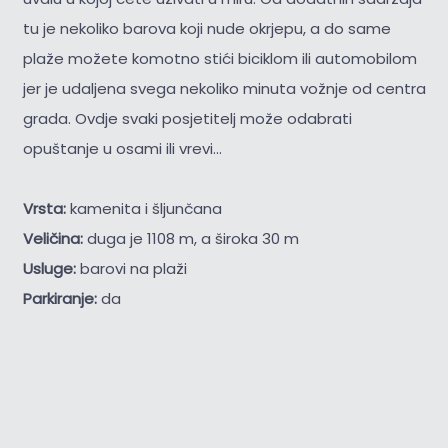
tu je nekoliko barova koji nude okrjepu, a do same
plaže možete komotno stići biciklom ili automobilom
jer je udaljena svega nekoliko minuta vožnje od centra
grada. Ovdje svaki posjetitelj može odabrati
opuštanje u osami ili vrevi...
Vrsta:
kamenita i šljunčana
Veličina:
duga je 1108 m, a široka 30 m
Usluge:
barovi na plaži
Parkiranje:
da