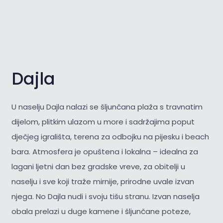
Dajla
U naselju Dajla nalazi se šljunčana plaža s travnatim
dijelom, plitkim ulazom u more i sadržajima poput
dječjeg igrališta, terena za odbojku na pijesku i beach
bara. Atmosfera je opuštena i lokalna – idealna za
lagani ljetni dan bez gradske vreve, za obitelji u
naselju i sve koji traže mirnije, prirodne uvale izvan
njega. No Dajla nudi i svoju tišu stranu. Izvan naselja
obala prelazi u duge kamene i šljunčane poteze,