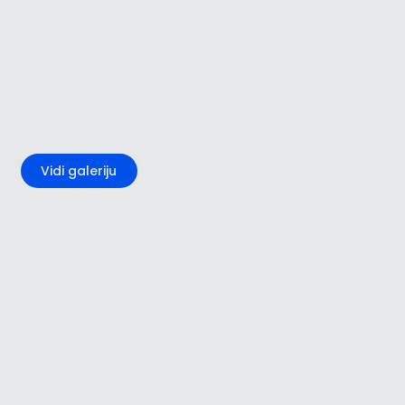
+3
Vidi galeriju