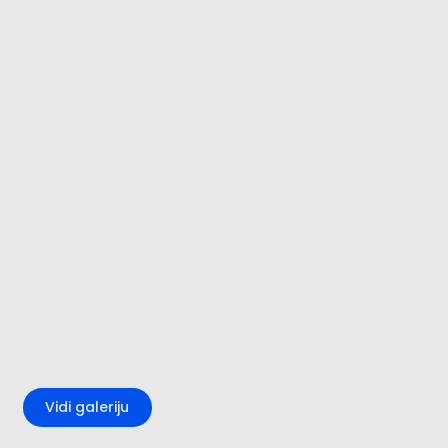
+3
Vidi galeriju