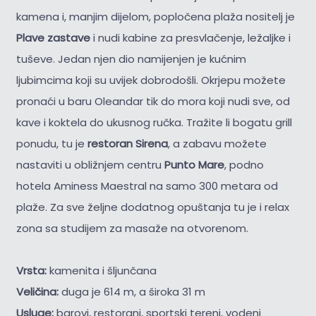
kamena i, manjim dijelom, popločena plaža nositelj je
Plave zastave
i nudi kabine za presvlačenje, ležaljke i
tuševe. Jedan njen dio namijenjen je kućnim
ljubimcima koji su uvijek dobrodošli. Okrjepu možete
pronaći u baru Oleandar tik do mora koji nudi sve, od
kave i koktela do ukusnog ručka. Tražite li bogatu grill
ponudu, tu je
restoran Sirena
, a zabavu možete
nastaviti u obližnjem centru
Punto Mare
, podno
hotela Aminess Maestral na samo 300 metara od
plaže. Za sve željne dodatnog opuštanja tu je i relax
zona sa studijem za masaže na otvorenom.
Vrsta:
kamenita i šljunčana
Veličina:
duga je 614 m, a široka 31 m
Usluge:
barovi, restorani, sportski tereni, vodeni