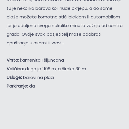
tu je nekoliko barova koji nude okrjepu, a do same
plaže možete komotno stići biciklom ili automobilom
jer je udaljena svega nekoliko minuta vožnje od centra
grada. Ovdje svaki posjetitelj može odabrati
opuštanje u osami ili vrevi...
Vrsta:
kamenita i šljunčana
Veličina:
duga je 1108 m, a široka 30 m
Usluge:
barovi na plaži
Parkiranje:
da