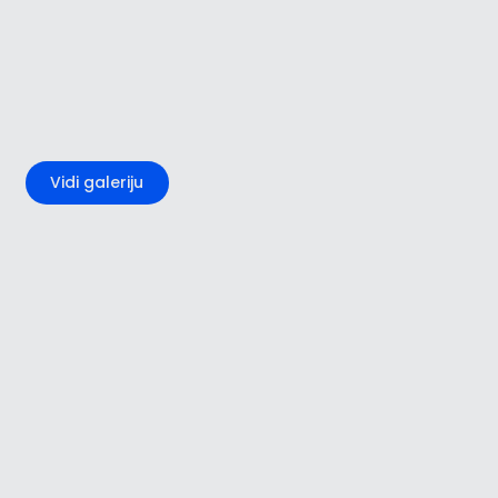
+4
Vidi galeriju