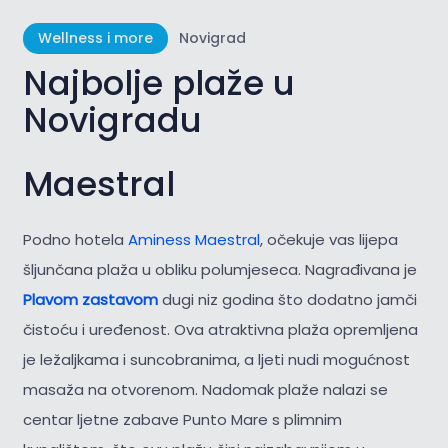
Wellness i more
Novigrad
Najbolje plaže u
Novigradu
Maestral
Podno hotela
Aminess Maestral
, očekuje vas lijepa
šljunčana plaža u obliku polumjeseca. Nagrađivana je
Plavom zastavom
dugi niz godina što dodatno jamči
čistoću i uređenost. Ova atraktivna plaža opremljena
je ležaljkama i suncobranima, a ljeti nudi mogućnost
masaža na otvorenom. Nadomak plaže nalazi se
centar ljetne zabave Punto Mare s plimnim