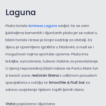
Laguna
Plaža hotela
Aminess Laguna
svidjet će se svim
ljubiteljima kamenitih i šljunčanih plaža jer se nalazi u
blizini hotela i krase je brojni sadržaji za obitelji. Za
djecu je opremljeno igralište u hladovini, a nudi se i
mogućnost najma sportske opreme. Plaža ima
ležaljke, suncobrane, tuševe i kabine za presvlačenje.
U njenoj neposrednoj blizini nalaze se Punto Mare fun
& beach zone,
restoran Sirena
s odličnom ponudom
specijaliteta s roštilja te
Smoothie & Fruit bar
za
zdravo osvježenje tijekom toplih ljetnih dana.
Vrsta:
popločena i šljunčana