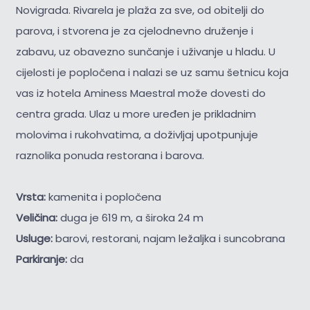
Novigrada. Rivarela je plaža za sve, od obitelji do
parova, i stvorena je za cjelodnevno druženje i
zabavu, uz obavezno sunčanje i uživanje u hladu. U
cijelosti je popločena i nalazi se uz samu šetnicu koja
vas iz hotela Aminess Maestral može dovesti do
centra grada. Ulaz u more uređen je prikladnim
molovima i rukohvatima, a doživljaj upotpunjuje
raznolika ponuda restorana i barova.
Vrsta:
kamenita i popločena
Veličina:
duga je 619 m, a široka 24 m
Usluge:
barovi, restorani, najam ležaljka i suncobrana
Parkiranje:
da