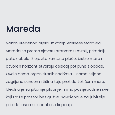
Mareda
Nakon uređenog dijela uz kamp Aminess Maravea,
Mareda se prema sjeveru pretvara u mirniji, prirodniji
potez obale. Slojevite kamene ploče, bistro more i
otvoren horizont stvaraju osjećaj potpune slobode.
Ovdje nema organiziranih sadržaja – samo stijene
zagrijane suncem i tišina koju prekida tek šum mora.
Idealna je za jutarnje plivanje, mirno poslijepodne i sve
koji traže prostor bez gužve. Savršena je za
ljubitelje
prirode, osamu i spontano kupanje.