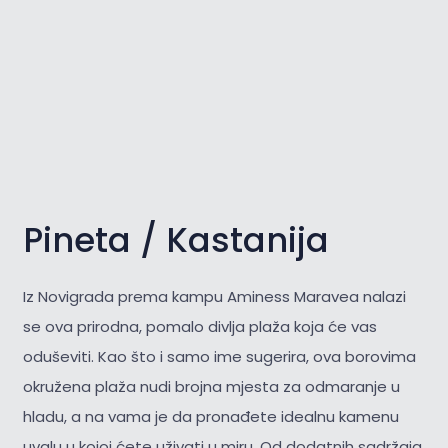
Pineta / Kastanija
Iz Novigrada prema kampu Aminess Maravea nalazi
se ova prirodna, pomalo divlja plaža koja će vas
oduševiti. Kao što i samo ime sugerira, ova borovima
okružena plaža nudi brojna mjesta za odmaranje u
hladu, a na vama je da pronađete idealnu kamenu
uvalu u kojoj ćete uživati u miru. Od dodatnih sadržaja