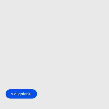
+5
Vidi galeriju