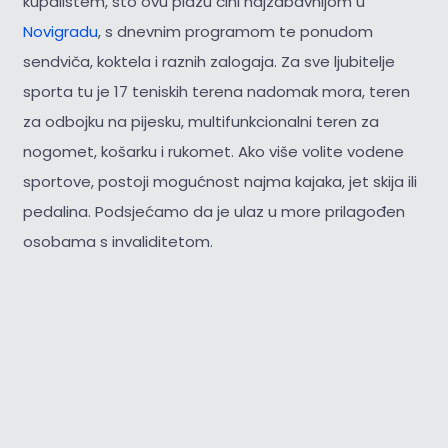
kupalištem, što ovu plažu čini najzabavnijom u
Novigradu
, s dnevnim programom te ponudom
sendviča, koktela i raznih zalogaja. Za sve ljubitelje
sporta tu je 17 teniskih terena nadomak mora, teren
za odbojku na pijesku, multifunkcionalni teren za
nogomet, košarku i rukomet. Ako više volite vodene
sportove, postoji mogućnost najma kajaka, jet skija ili
pedalina. Podsjećamo da je ulaz u more prilagođen
osobama s invaliditetom.