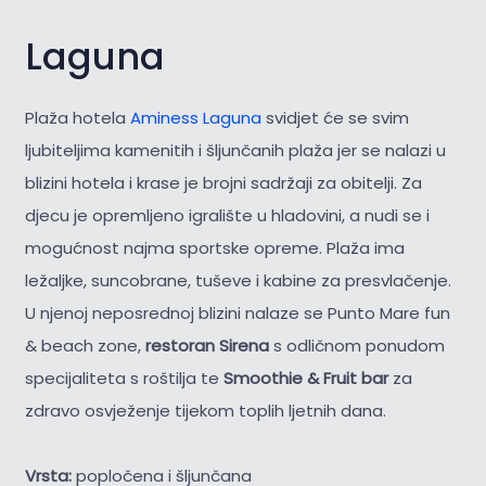
Laguna
Plaža hotela
Aminess Laguna
svidjet će se svim
ljubiteljima kamenitih i šljunčanih plaža jer se nalazi u
blizini hotela i krase je brojni sadržaji za obitelji. Za
djecu je opremljeno igralište u hladovini, a nudi se i
mogućnost najma sportske opreme. Plaža ima
ležaljke, suncobrane, tuševe i kabine za presvlačenje.
U njenoj neposrednoj blizini nalaze se Punto Mare fun
& beach zone,
restoran Sirena
s odličnom ponudom
specijaliteta s roštilja te
Smoothie & Fruit bar
za
zdravo osvježenje tijekom toplih ljetnih dana.
Vrsta:
popločena i šljunčana