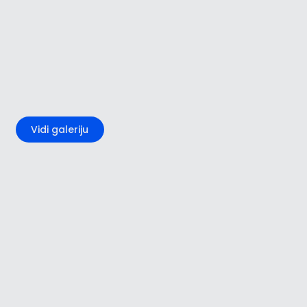
+3
Vidi galeriju