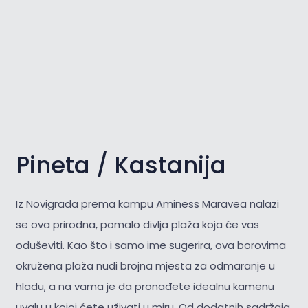
Pineta / Kastanija
Iz Novigrada prema kampu Aminess Maravea nalazi
se ova prirodna, pomalo divlja plaža koja će vas
oduševiti. Kao što i samo ime sugerira, ova borovima
okružena plaža nudi brojna mjesta za odmaranje u
hladu, a na vama je da pronađete idealnu kamenu
uvalu u kojoj ćete uživati u miru. Od dodatnih sadržaja