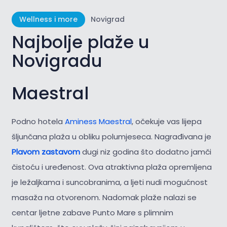
Wellness i more
Novigrad
Najbolje plaže u
Novigradu
Maestral
Podno hotela
Aminess Maestral
, očekuje vas lijepa
šljunčana plaža u obliku polumjeseca. Nagrađivana je
Plavom zastavom
dugi niz godina što dodatno jamči
čistoću i uređenost. Ova atraktivna plaža opremljena
je ležaljkama i suncobranima, a ljeti nudi mogućnost
masaža na otvorenom. Nadomak plaže nalazi se
centar ljetne zabave Punto Mare s plimnim