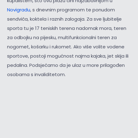
kupalištem, što ovu plažu čini najzabavnijom u
Novigradu
, s dnevnim programom te ponudom
sendviča, koktela i raznih zalogaja. Za sve ljubitelje
sporta tu je 17 teniskih terena nadomak mora, teren
za odbojku na pijesku, multifunkcionalni teren za
nogomet, košarku i rukomet. Ako više volite vodene
sportove, postoji mogućnost najma kajaka, jet skija ili
pedalina. Podsjećamo da je ulaz u more prilagođen
osobama s invaliditetom.