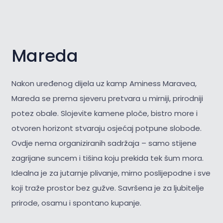
Mareda
Nakon uređenog dijela uz kamp Aminess Maravea,
Mareda se prema sjeveru pretvara u mirniji, prirodniji
potez obale. Slojevite kamene ploče, bistro more i
otvoren horizont stvaraju osjećaj potpune slobode.
Ovdje nema organiziranih sadržaja – samo stijene
zagrijane suncem i tišina koju prekida tek šum mora.
Idealna je za jutarnje plivanje, mirno poslijepodne i sve
koji traže prostor bez gužve. Savršena je za
ljubitelje
prirode, osamu i spontano kupanje.