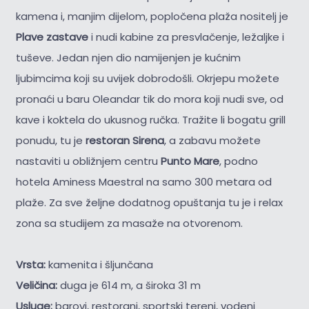
kamena i, manjim dijelom, popločena plaža nositelj je
Plave zastave
i nudi kabine za presvlačenje, ležaljke i
tuševe. Jedan njen dio namijenjen je kućnim
ljubimcima koji su uvijek dobrodošli. Okrjepu možete
pronaći u baru Oleandar tik do mora koji nudi sve, od
kave i koktela do ukusnog ručka. Tražite li bogatu grill
ponudu, tu je
restoran Sirena
, a zabavu možete
nastaviti u obližnjem centru
Punto Mare
, podno
hotela Aminess Maestral na samo 300 metara od
plaže. Za sve željne dodatnog opuštanja tu je i relax
zona sa studijem za masaže na otvorenom.
Vrsta:
kamenita i šljunčana
Veličina:
duga je 614 m, a široka 31 m
Usluge:
barovi, restorani, sportski tereni, vodeni