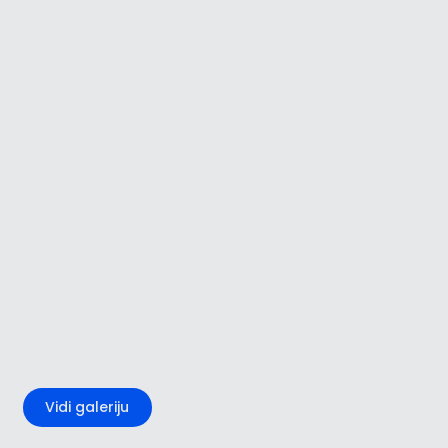
+3
Vidi galeriju