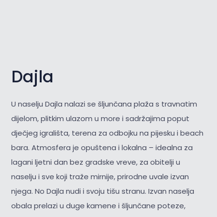
Dajla
U naselju Dajla nalazi se šljunčana plaža s travnatim
dijelom, plitkim ulazom u more i sadržajima poput
dječjeg igrališta, terena za odbojku na pijesku i beach
bara. Atmosfera je opuštena i lokalna – idealna za
lagani ljetni dan bez gradske vreve, za obitelji u
naselju i sve koji traže mirnije, prirodne uvale izvan
njega. No Dajla nudi i svoju tišu stranu. Izvan naselja
obala prelazi u duge kamene i šljunčane poteze,