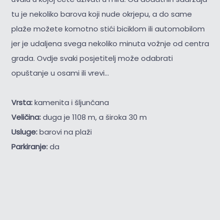
tu je nekoliko barova koji nude okrjepu, a do same
plaže možete komotno stići biciklom ili automobilom
jer je udaljena svega nekoliko minuta vožnje od centra
grada. Ovdje svaki posjetitelj može odabrati
opuštanje u osami ili vrevi...
Vrsta:
kamenita i šljunčana
Veličina:
duga je 1108 m, a široka 30 m
Usluge:
barovi na plaži
Parkiranje:
da