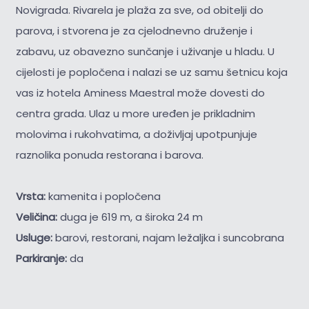
Novigrada. Rivarela je plaža za sve, od obitelji do
parova, i stvorena je za cjelodnevno druženje i
zabavu, uz obavezno sunčanje i uživanje u hladu. U
cijelosti je popločena i nalazi se uz samu šetnicu koja
vas iz hotela Aminess Maestral može dovesti do
centra grada. Ulaz u more uređen je prikladnim
molovima i rukohvatima, a doživljaj upotpunjuje
raznolika ponuda restorana i barova.
Vrsta:
kamenita i popločena
Veličina:
duga je 619 m, a široka 24 m
Usluge:
barovi, restorani, najam ležaljka i suncobrana
Parkiranje:
da