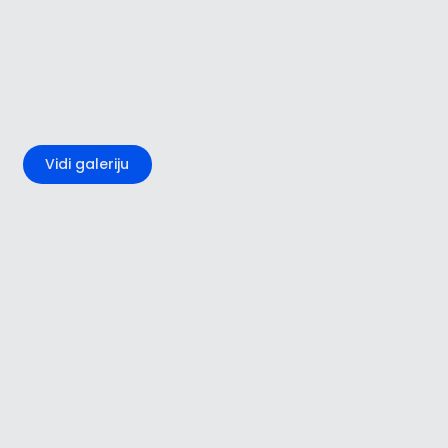
+4
Vidi galeriju