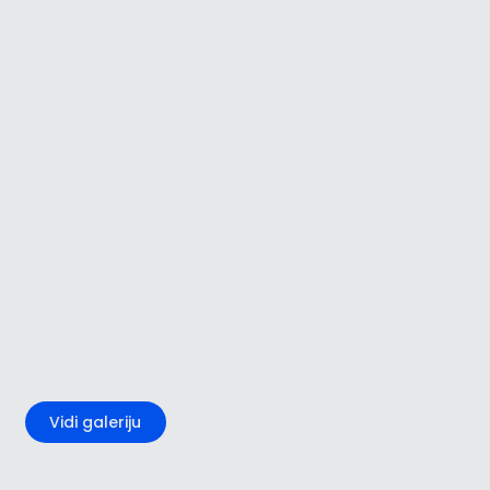
+5
Vidi galeriju