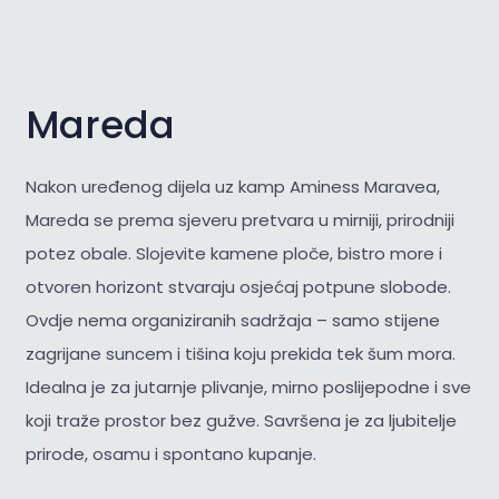
Mareda
Nakon uređenog dijela uz kamp Aminess Maravea,
Mareda se prema sjeveru pretvara u mirniji, prirodniji
potez obale. Slojevite kamene ploče, bistro more i
otvoren horizont stvaraju osjećaj potpune slobode.
Ovdje nema organiziranih sadržaja – samo stijene
zagrijane suncem i tišina koju prekida tek šum mora.
Idealna je za jutarnje plivanje, mirno poslijepodne i sve
koji traže prostor bez gužve. Savršena je za
ljubitelje
prirode, osamu i spontano kupanje.