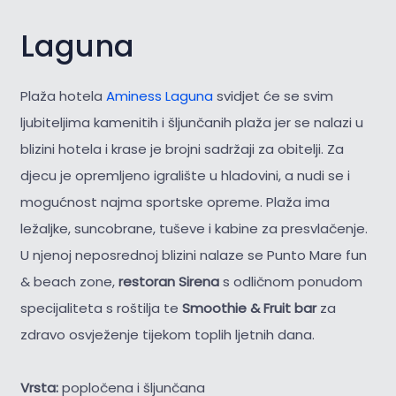
Laguna
Plaža hotela
Aminess Laguna
svidjet će se svim
ljubiteljima kamenitih i šljunčanih plaža jer se nalazi u
blizini hotela i krase je brojni sadržaji za obitelji. Za
djecu je opremljeno igralište u hladovini, a nudi se i
mogućnost najma sportske opreme. Plaža ima
ležaljke, suncobrane, tuševe i kabine za presvlačenje.
U njenoj neposrednoj blizini nalaze se Punto Mare fun
& beach zone,
restoran Sirena
s odličnom ponudom
specijaliteta s roštilja te
Smoothie & Fruit bar
za
zdravo osvježenje tijekom toplih ljetnih dana.
Vrsta:
popločena i šljunčana