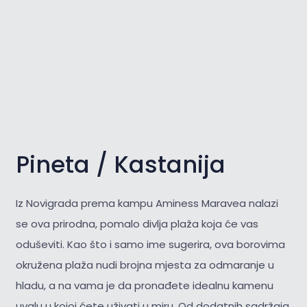
Pineta / Kastanija
Iz Novigrada prema kampu Aminess Maravea nalazi
se ova prirodna, pomalo divlja plaža koja će vas
oduševiti. Kao što i samo ime sugerira, ova borovima
okružena plaža nudi brojna mjesta za odmaranje u
hladu, a na vama je da pronađete idealnu kamenu
uvalu u kojoj ćete uživati u miru. Od dodatnih sadržaja