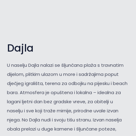
Dajla
U naselju Dajla nalazi se šljunčana plaža s travnatim
dijelom, plitkim ulazom u more i sadržajima poput
dječjeg igrališta, terena za odbojku na pijesku i beach
bara. Atmosfera je opuštena i lokalna – idealna za
lagani ljetni dan bez gradske vreve, za obitelji u
naselju i sve koji traže mirnije, prirodne uvale izvan
njega. No Dajla nudi i svoju tišu stranu. Izvan naselja
obala prelazi u duge kamene i šljunčane poteze,