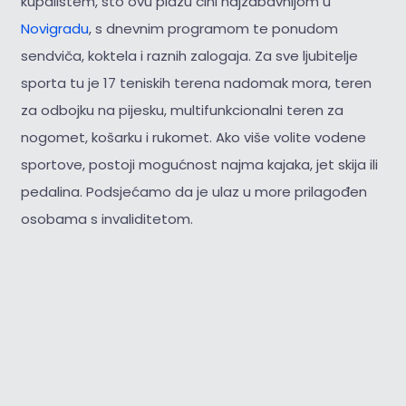
kupalištem, što ovu plažu čini najzabavnijom u
Novigradu
, s dnevnim programom te ponudom
sendviča, koktela i raznih zalogaja. Za sve ljubitelje
sporta tu je 17 teniskih terena nadomak mora, teren
za odbojku na pijesku, multifunkcionalni teren za
nogomet, košarku i rukomet. Ako više volite vodene
sportove, postoji mogućnost najma kajaka, jet skija ili
pedalina. Podsjećamo da je ulaz u more prilagođen
osobama s invaliditetom.