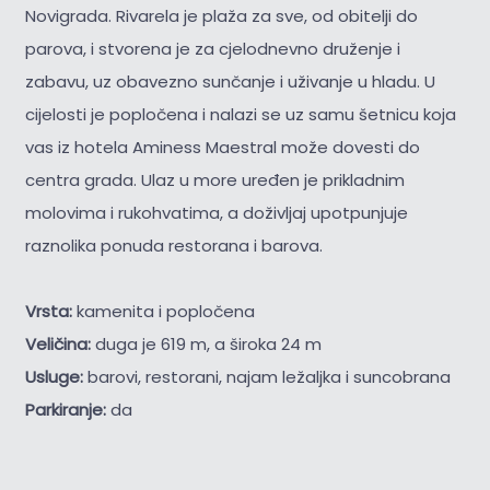
Novigrada. Rivarela je plaža za sve, od obitelji do
parova, i stvorena je za cjelodnevno druženje i
zabavu, uz obavezno sunčanje i uživanje u hladu. U
cijelosti je popločena i nalazi se uz samu šetnicu koja
vas iz hotela Aminess Maestral može dovesti do
centra grada. Ulaz u more uređen je prikladnim
molovima i rukohvatima, a doživljaj upotpunjuje
raznolika ponuda restorana i barova.
Vrsta:
kamenita i popločena
Veličina:
duga je 619 m, a široka 24 m
Usluge:
barovi, restorani, najam ležaljka i suncobrana
Parkiranje:
da