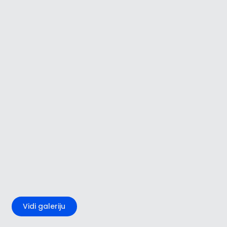
+3
Vidi galeriju