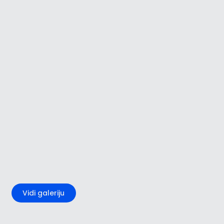
+5
Vidi galeriju