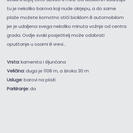
tu je nekoliko barova koji nude okrjepu, a do same
plaže možete komotno stići biciklom ili automobilom
jer je udaljena svega nekoliko minuta vožnje od centra
grada. Ovdje svaki posjetitelj može odabrati
opuštanje u osami ili vrevi...
Vrsta:
kamenita i šljunčana
Veličina:
duga je 1108 m, a široka 30 m
Usluge:
barovi na plaži
Parkiranje:
da