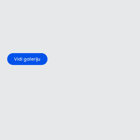
+3
Vidi galeriju