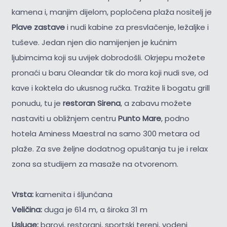
kamena i, manjim dijelom, popločena plaža nositelj je
Plave zastave
i nudi kabine za presvlačenje, ležaljke i
tuševe. Jedan njen dio namijenjen je kućnim
ljubimcima koji su uvijek dobrodošli. Okrjepu možete
pronaći u baru Oleandar tik do mora koji nudi sve, od
kave i koktela do ukusnog ručka. Tražite li bogatu grill
ponudu, tu je
restoran Sirena
, a zabavu možete
nastaviti u obližnjem centru
Punto Mare
, podno
hotela Aminess Maestral na samo 300 metara od
plaže. Za sve željne dodatnog opuštanja tu je i relax
zona sa studijem za masaže na otvorenom.
Vrsta:
kamenita i šljunčana
Veličina:
duga je 614 m, a široka 31 m
Usluge:
barovi, restorani, sportski tereni, vodeni