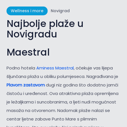
Wellness i more
Novigrad
Najbolje plaže u
Novigradu
Maestral
Podno hotela
Aminess Maestral
, očekuje vas lijepa
šljunčana plaža u obliku polumjeseca. Nagrađivana je
Plavom zastavom
dugi niz godina što dodatno jamči
čistoću i uređenost. Ova atraktivna plaža opremljena
je ležaljkama i suncobranima, a ljeti nudi mogućnost
masaža na otvorenom. Nadomak plaže nalazi se
centar ljetne zabave Punto Mare s plimnim