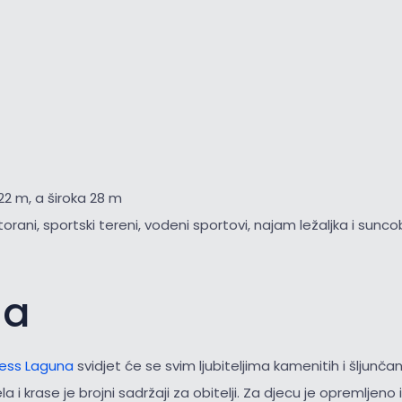
22 m, a široka 28 m
torani, sportski tereni, vodeni sportovi, najam ležaljka i sunc
na
ess Laguna
svidjet će se svim ljubiteljima kamenitih i šljunčan
ela i krase je brojni sadržaji za obitelji. Za djecu je opremljeno 