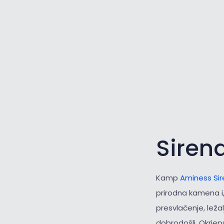
Siren
Kamp
Aminess Si
prirodna kamena i,
presvlačenje, ležal
dobrodošli. Okrjep