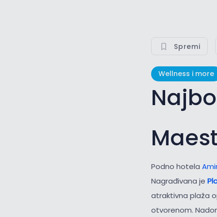
Spremi
Wellness i more
Najbo
Maest
Podno hotela
Ami
Nagrađivana je
Pl
atraktivna plaža 
otvorenom. Nadoma