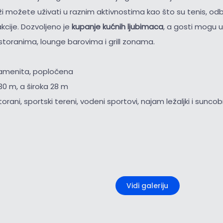
ži možete uživati u raznim aktivnostima kao što su tenis, odbo
cije. Dozvoljeno je
kupanje kućnih ljubimaca
, a gosti mogu už
toranima, lounge barovima i grill zonama.
kamenita, popločena
30 m, a široka 28 m
torani, sportski tereni, vodeni sportovi, najam ležaljki i sunco
+5
Vidi galeriju