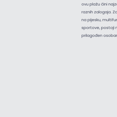
ovu plažu čini na
raznih zalogaja. Z
na pijesku, multif
sportove, postoji 
prilagođen osobam