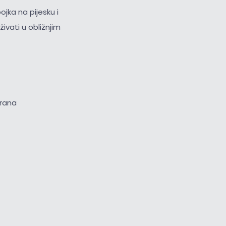
jka na pijesku i
ivati u obližnjim
brana