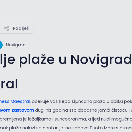
Podijeli
Novigrad
lje plaže u Novigra
ral
ness Maestral
, očekuje vas lijepa šljunčana plaža u obliku p
avom zastavom
dugi niz godina što dodatno jamči čistoću i
opremljena je ležaljkama i suncobranima, a ljeti nudi moguć
k plaže nalazi se centar ljetne zabave Punto Mare s plimn