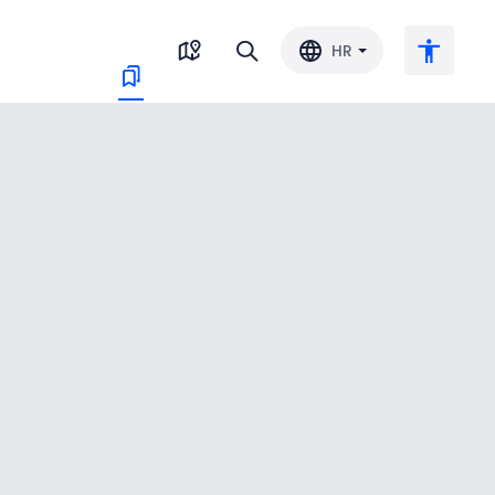
HR
Veliki tekst
Invertiraj boju
Crno-bijelo
Razmak slova
Razmak redova