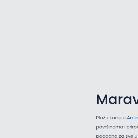
Mara
Plaža kampa
Amin
površinama i prir
pogodna za sve uzr