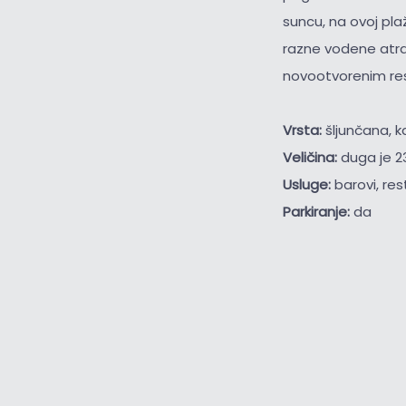
suncu, na ovoj pla
razne vodene atrak
novootvorenim res
Vrsta:
šljunčana, 
Veličina:
duga je 2
Usluge:
barovi, res
Parkiranje:
da