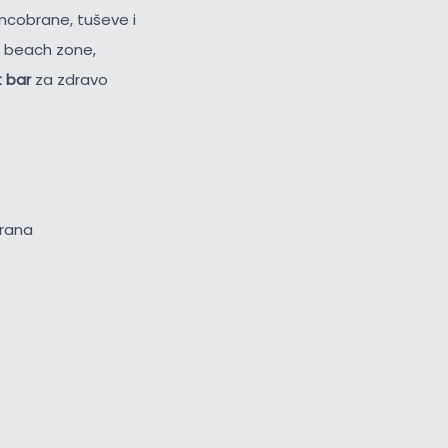
uncobrane, tuševe i
& beach zone,
t bar
za zdravo
brana