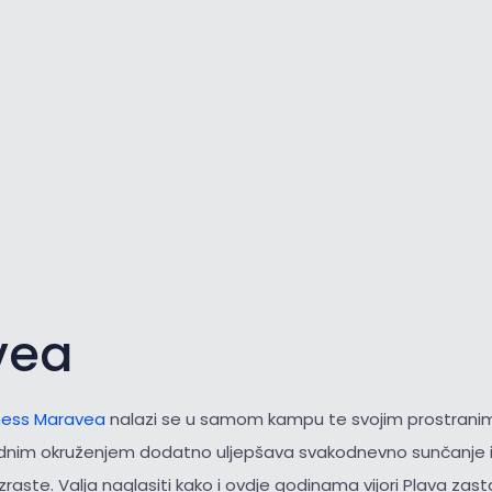
vea
ess Maravea
nalazi se u samom kampu te svojim prostrani
odnim okruženjem dodatno uljepšava svakodnevno sunčanje i 
aste. Valja naglasiti kako i ovdje godinama vijori Plava zast