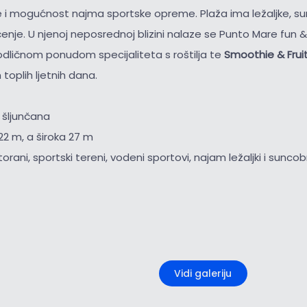
se i mogućnost najma sportske opreme. Plaža ima ležaljke, s
enje. U njenoj neposrednoj blizini nalaze se Punto Mare fun 
odličnom ponudom specijaliteta s roštilja te
Smoothie & Frui
toplih ljetnih dana.
 šljunčana
22 m, a široka 27 m
storani, sportski tereni, vodeni sportovi, najam ležaljki i sunco
+2
Vidi galeriju