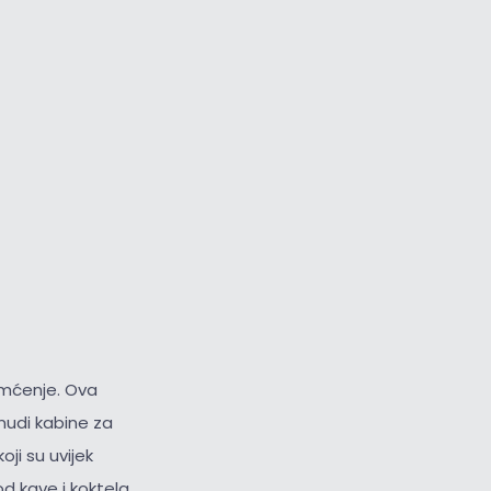
amćenje. Ova
 nudi kabine za
ji su uvijek
d kave i koktela