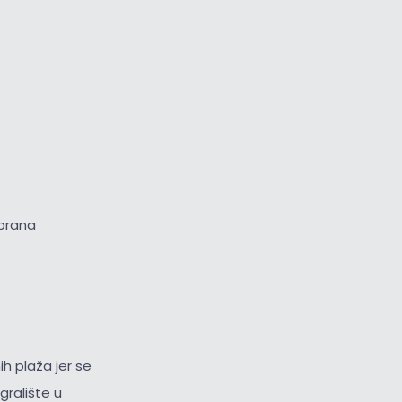
obrana
ih plaža jer se
igralište u