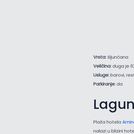
Vrsta:
šljunčana
Veličina:
duga je 6
Usluge:
barovi, res
Parkiranje:
da
Lagu
Plaža hotela
Amin
nalazi u blizini hot