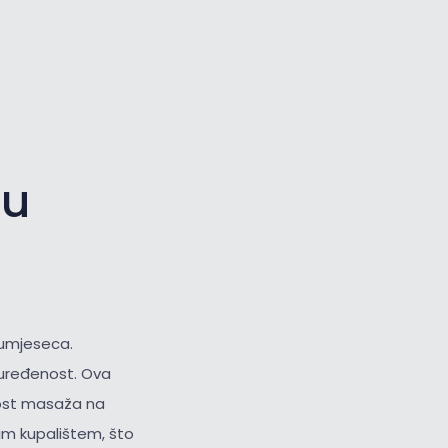
Veliki kursor
Resetiraj alate
du
olumjeseca.
 uređenost. Ova
nost masaža na
im kupalištem, što