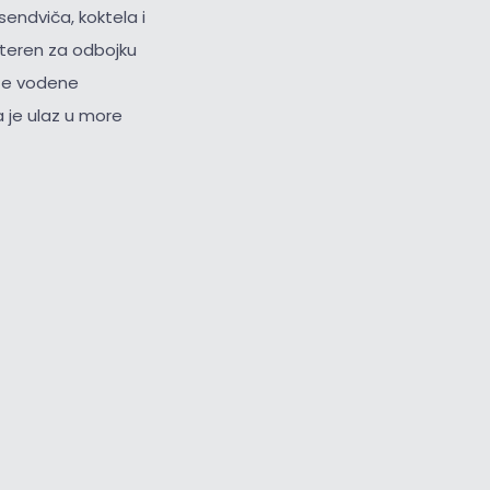
ndviča, koktela i
, teren za odbojku
ite vodene
a je ulaz u more