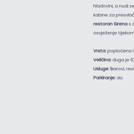
hladovini, a nudi 
kabine za presvlač
restoran Sirena
s 
osvježenje tijekom 
Vrsta:
popločena i
Veličina:
duga je 6
Usluge: b
arovi, re
Parkiranje:
da