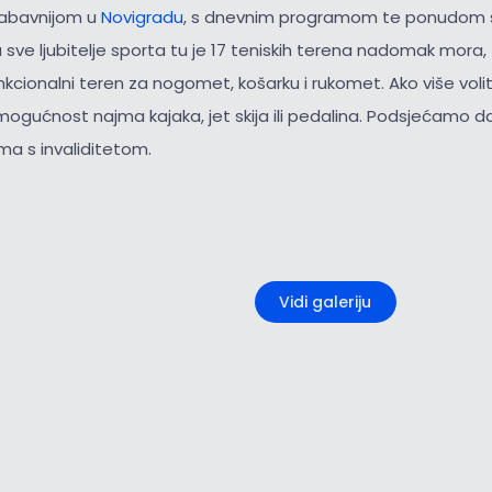
jzabavnijom u
Novigradu
, s dnevnim programom te ponudom se
a sve ljubitelje sporta tu je 17 teniskih terena nadomak mora
unkcionalni teren za nogomet, košarku i rukomet. Ako više vol
mogućnost najma kajaka, jet skija ili pedalina. Podsjećamo d
a s invaliditetom.
+5
Vidi galeriju