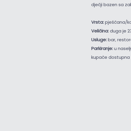
dječji bazen sa z
Vrsta:
pješčana/k
Veličina:
duga je 2
Usluge:
bar, restor
Parkiranje:
u nasel
kupače dostupna s