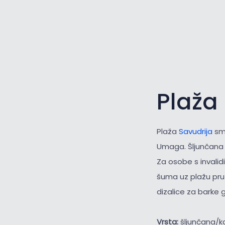
Plaža
Plaža
Savudrija
smj
Umaga. Šljunčana p
Za osobe s invalid
šuma uz plažu pruž
dizalice za barke 
Vrsta:
šljunčana/