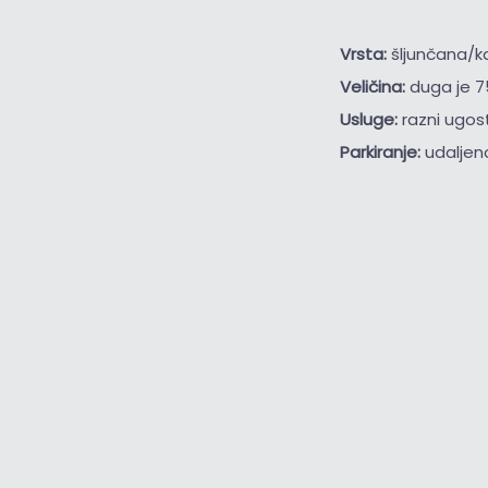
Vrsta:
šljunčana/
Veličina:
duga je 7
Usluge:
razni ugost
Parkiranje:
udaljen