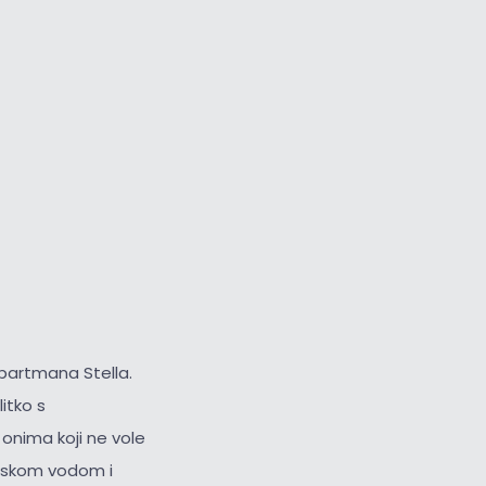
Veliki kursor
Resetiraj alate
 apartmana Stella.
itko s
onima koji ne vole
orskom vodom i