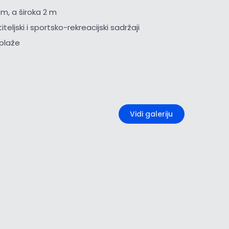
 m, a široka 2 m
iteljski i sportsko-rekreacijski sadržaji
i plaže
+1
Vidi galeriju