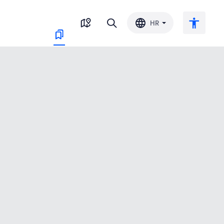
HR
Veliki tekst
Invertiraj boju
Crno-bijelo
Razmak slova
Razmak redova