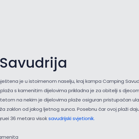
 Savudrija
eštena je u istoimenom naselju, kraj kampa Camping Savudr
laža s kamenitim dijelovima prikladna je za obitelji s djecom 
itetom na nekim je dijelovima plaže osiguran pristupačan ul
a zaklon od jakog ljetnog sunca. Posebnu čar ovoj plaži daju
gruei 36 metara visok
savudrijski svjetionik.
kamenita