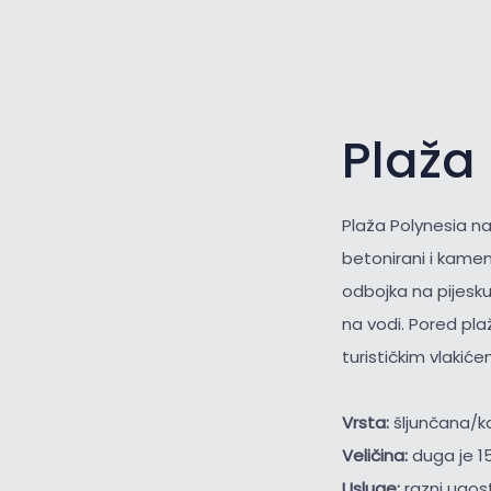
Plaža 
Plaža Polynesia na
betonirani i kameni
odbojka na pijesku
na vodi. Pored pla
turističkim vlakiće
Vrsta:
šljunčana/
Veličina:
duga je 1
Usluge:
razni ugost