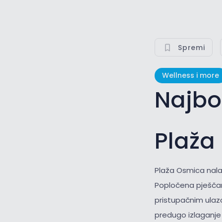
Spremi
Wellness i more
Najbo
Plaža
Plaža Osmica nala
Popločena pješčana
pristupačnim ulaz
predugo izlaganje