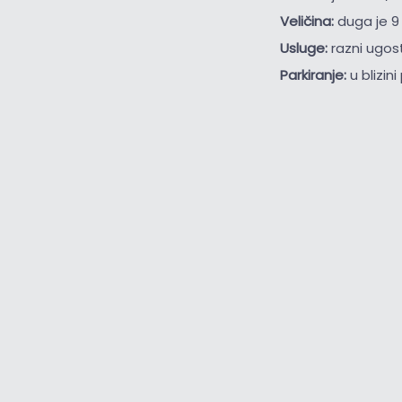
Veličina:
duga je 9
Usluge:
razni ugost
Parkiranje:
u blizin