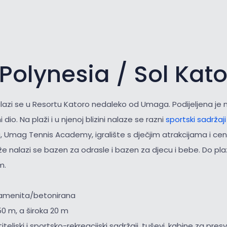
Polynesia / Sol Kat
lazi se u Resortu Katoro nedaleko od Umaga. Podijeljena je n
 dio. Na plaži i u njenoj blizini nalaze se razni
sportski sadržaj
, Umag Tennis Academy, igralište s dječjim atrakcijama i ce
že nalazi se bazen za odrasle i bazen za djecu i bebe. Do p
m.
kamenita/betonirana
50 m, a široka 20 m
iteljski i sportsko-rekreacijski sadržaji, tuševi, kabine za presv