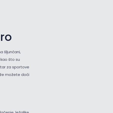
oro
a šljunčani,
i
kao što su
ntar za sportove
laže možete doći
lačenje, ležaljke