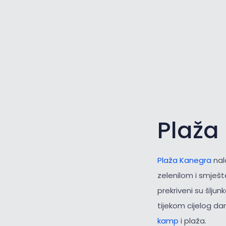
Plaža
Plaža Kanegra
nal
zelenilom i smješt
prekriveni su šlju
tijekom cijelog dan
kamp
i plaža.