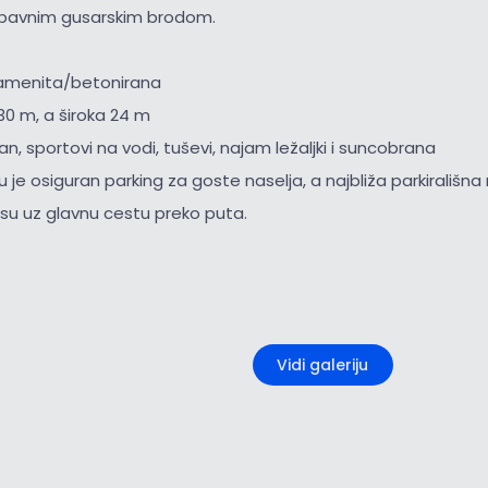
abavnim gusarskim brodom.
amenita/betonirana
30 m, a široka 24 m
an, sportovi na vodi, tuševi, najam ležaljki i suncobrana
ju je osiguran parking za goste naselja, a najbliža parkirališ
u uz glavnu cestu preko puta.
+1
Vidi galeriju