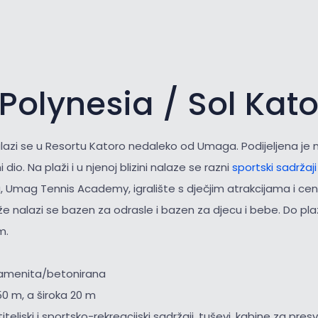
Polynesia / Sol Kat
lazi se u Resortu Katoro nedaleko od Umaga. Podijeljena je n
 dio. Na plaži i u njenoj blizini nalaze se razni
sportski sadržaj
, Umag Tennis Academy, igralište s dječjim atrakcijama i ce
že nalazi se bazen za odrasle i bazen za djecu i bebe. Do p
m.
kamenita/betonirana
50 m, a široka 20 m
iteljski i sportsko-rekreacijski sadržaji, tuševi, kabine za presv