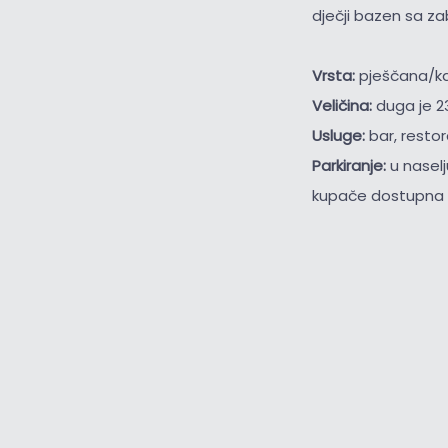
dječji bazen sa z
Vrsta:
pješčana/k
Veličina:
duga je 2
Usluge:
bar, restor
Parkiranje:
u nasel
kupače dostupna s