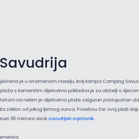
 Savudrija
eštena je u istoimenom naselju, kraj kampa Camping Savudr
laža s kamenitim dijelovima prikladna je za obitelji s djecom 
itetom na nekim je dijelovima plaže osiguran pristupačan ul
a zaklon od jakog ljetnog sunca. Posebnu čar ovoj plaži daju
gruei 36 metara visok
savudrijski svjetionik.
kamenita