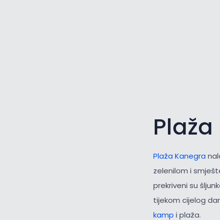
Plaža
Plaža Kanegra
nal
zelenilom i smješt
prekriveni su šlju
tijekom cijelog dan
kamp
i plaža.