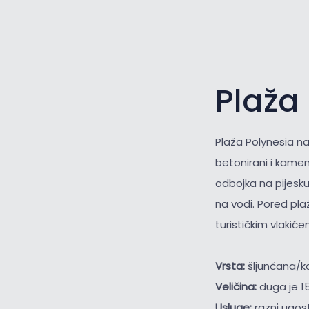
Plaža 
Plaža Polynesia na
betonirani i kameni
odbojka na pijesku
na vodi. Pored pla
turističkim vlakiće
Vrsta:
šljunčana/
Veličina:
duga je 1
Usluge:
razni ugost