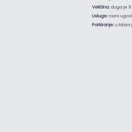
Veličina:
duga je 9
Usluge:
razni ugost
Parkiranje:
u blizin