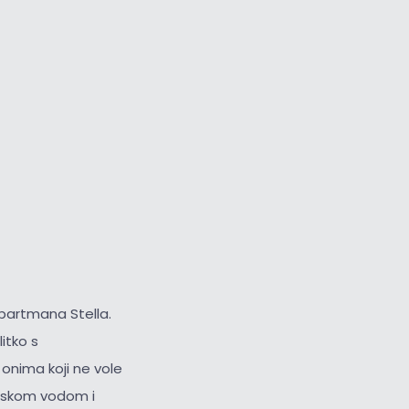
Veliki kursor
Resetiraj alate
 apartmana Stella.
itko s
onima koji ne vole
orskom vodom i