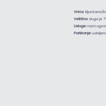
Vrsta:
šljunčana/
Veličina:
duga je 7
Usluge:
razni ugost
Parkiranje:
udaljen