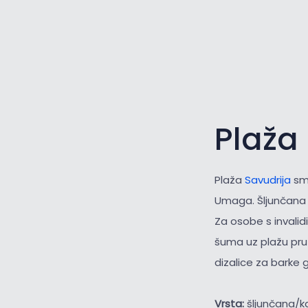
Plaža
Plaža
Savudrija
smj
Umaga. Šljunčana p
Za osobe s invalid
šuma uz plažu pruž
dizalice za barke 
Vrsta:
šljunčana/