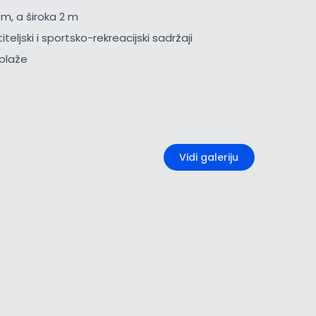
 m, a široka 2 m
iteljski i sportsko-rekreacijski sadržaji
i plaže
+1
Vidi galeriju