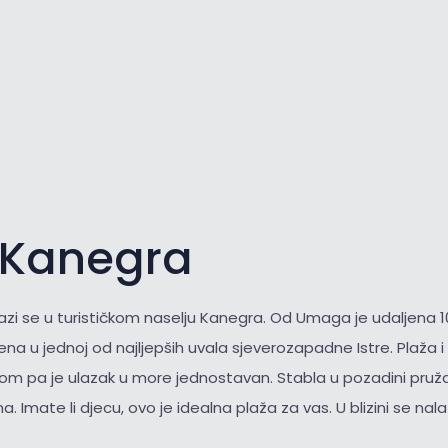
 Kanegra
azi se u turističkom naselju Kanegra. Od Umaga je udaljena 1
ena u jednoj od najljepših uvala sjeverozapadne Istre. Plaža 
nkom pa je ulazak u more jednostavan. Stabla u pozadini pruža
a. Imate li djecu, ovo je idealna plaža za vas. U blizini se nala