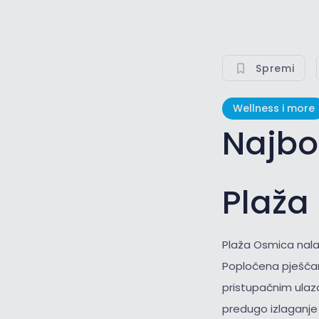
Spremi
Wellness i more
Najbo
Plaža
Plaža Osmica nala
Popločena pješčana
pristupačnim ulaz
predugo izlaganje