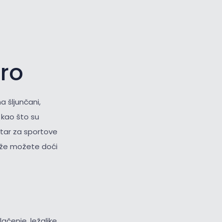
oro
a šljunčani,
i
kao što su
ntar za sportove
laže možete doći
lačenje, ležaljke