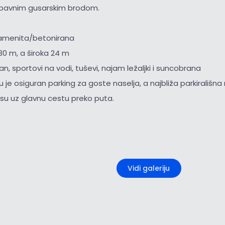
abavnim gusarskim brodom.
amenita/betonirana
30 m, a široka 24 m
an, sportovi na vodi, tuševi, najam ležaljki i suncobrana
ju je osiguran parking za goste naselja, a najbliža parkirališ
u uz glavnu cestu preko puta.
+1
Vidi galeriju