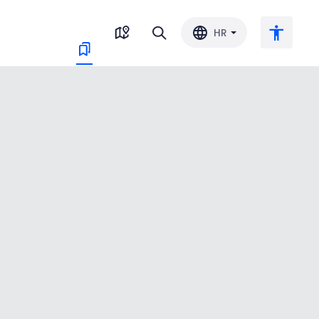
HR
Veliki tekst
Invertiraj boju
Crno-bijelo
Razmak slova
Razmak redova