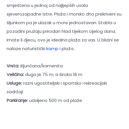
smještena u jednoj od najljepših uvala
sjeverozapadne Istre. Plaža i morsko dno prekriveni su
šljunkom pa je ulazak u more jednostavan. Stabla u
pozadini pružaju prirodan hlad tijekom cijelog dana.
Imate li djecu, ovo je idealna plaža za vas. U blizini se
nalaze naturistički
kamp
i plaža.
Vrsta:
šljunčana/kamenita
Veličina:
duga je 75 m, a široka 18 m
Usluge:
razni ugostiteljski i sportsko-rekreacijski
sadržaji
Parkiranje:
udaljeno 500 m od plaže