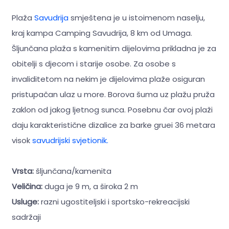
Plaža
Savudrija
smještena je u istoimenom naselju,
kraj kampa Camping Savudrija, 8 km od Umaga.
Šljunčana plaža s kamenitim dijelovima prikladna je za
obitelji s djecom i starije osobe. Za osobe s
invaliditetom na nekim je dijelovima plaže osiguran
pristupačan ulaz u more. Borova šuma uz plažu pruža
zaklon od jakog ljetnog sunca. Posebnu čar ovoj plaži
daju karakteristične dizalice za barke gruei 36 metara
visok
savudrijski svjetionik.
Vrsta:
šljunčana/kamenita
Veličina:
duga je 9 m, a široka 2 m
Usluge:
razni ugostiteljski i sportsko-rekreacijski
sadržaji