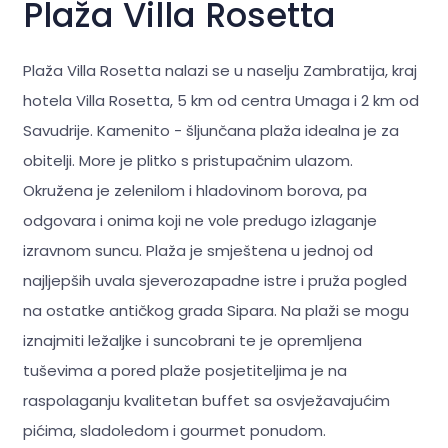
Plaža Villa Rosetta
Plaža Villa Rosetta nalazi se u naselju Zambratija, kraj
hotela Villa Rosetta, 5 km od centra Umaga i 2 km od
Savudrije. Kamenito - šljunčana plaža idealna je za
obitelji. More je plitko s pristupačnim ulazom.
Okružena je zelenilom i hladovinom borova, pa
odgovara i onima koji ne vole predugo izlaganje
izravnom suncu. Plaža je smještena u jednoj od
najljepših uvala sjeverozapadne istre i pruža pogled
na ostatke antičkog grada Sipara. Na plaži se mogu
iznajmiti ležaljke i suncobrani te je opremljena
tuševima a pored plaže posjetiteljima je na
raspolaganju kvalitetan buffet sa osvježavajućim
pićima, sladoledom i gourmet ponudom.