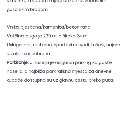
s morskom vodom i dječji bazen sa zabavnim
gusarskim brodom.
Vrsta:
pješčana/kamenita/betonirana
Veličina:
duga je 230 m, a široka 24 m
Usluge:
bar, restoran, sportovi na vodi, tuševi, najam
ležaljki i suncobrana
Parkiranje:
u naselju je osiguran parking za goste
naselja, a najbliža parkirališna mjesta za dnevne
kupače dostupna su uz glavnu cestu preko puta.