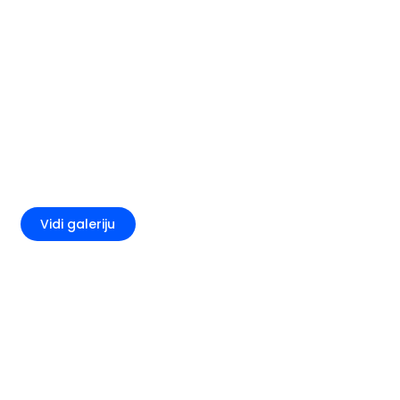
+2
Vidi galeriju