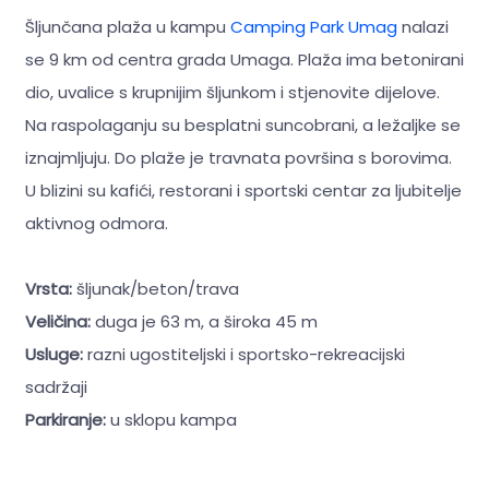
Šljunčana plaža u kampu
Camping Park Umag
nalazi
se 9 km od centra grada Umaga. Plaža ima betonirani
dio, uvalice s krupnijim šljunkom i stjenovite dijelove.
Na raspolaganju su besplatni suncobrani, a ležaljke se
iznajmljuju. Do plaže je travnata površina s borovima.
U blizini su kafići, restorani i sportski centar za ljubitelje
aktivnog odmora.
Vrsta:
šljunak/beton/trava
Veličina:
duga je 63 m, a široka 45 m
Usluge:
razni ugostiteljski i sportsko-rekreacijski
sadržaji
Parkiranje:
u sklopu kampa