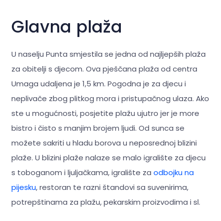
Glavna plaža
U naselju Punta smjestila se jedna od najljepših plaža
za obitelji s djecom. Ova pješčana plaža od centra
Umaga udaljena je 1,5 km. Pogodna je za djecu i
neplivače zbog plitkog mora i pristupačnog ulaza. Ako
ste u mogućnosti, posjetite plažu ujutro jer je more
bistro i čisto s manjim brojem ljudi. Od sunca se
možete sakriti u hladu borova u neposrednoj blizini
plaže. U blizini plaže nalaze se malo igralište za djecu
s toboganom i ljuljačkama, igralište za
odbojku na
pijesku
, restoran te razni štandovi sa suvenirima,
potrepštinama za plažu, pekarskim proizvodima i sl.