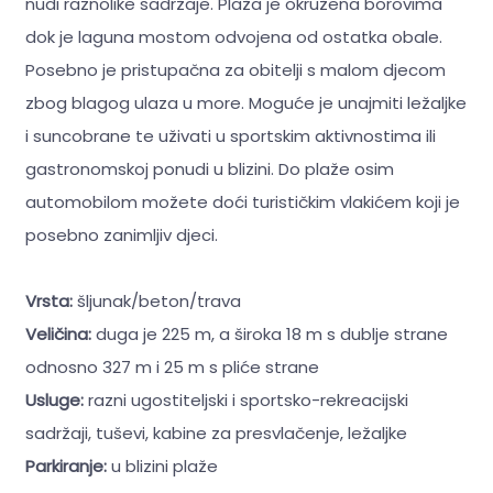
nudi raznolike sadržaje. Plaža je okružena borovima
dok je laguna mostom odvojena od ostatka obale.
Posebno je pristupačna za obitelji s malom djecom
zbog blagog ulaza u more. Moguće je unajmiti ležaljke
i suncobrane te uživati u sportskim aktivnostima ili
gastronomskoj ponudi u blizini. Do plaže osim
automobilom možete doći turističkim vlakićem koji je
posebno zanimljiv djeci.
Vrsta:
šljunak/beton/trava
Veličina:
duga je 225 m, a široka 18 m s dublje strane
odnosno 327 m i 25 m s pliće strane
Usluge:
razni ugostiteljski i sportsko-rekreacijski
sadržaji, tuševi, kabine za presvlačenje, ležaljke
Parkiranje:
u blizini plaže