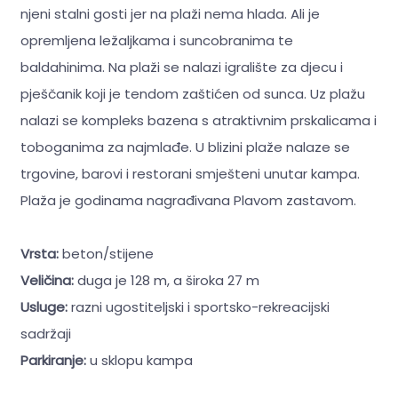
njeni stalni gosti jer na plaži nema hlada. Ali je
opremljena ležaljkama i suncobranima te
baldahinima. Na plaži se nalazi igralište za djecu i
pješčanik koji je tendom zaštićen od sunca. Uz plažu
nalazi se kompleks bazena s atraktivnim prskalicama i
toboganima za najmlađe. U blizini plaže nalaze se
trgovine, barovi i restorani smješteni unutar kampa.
Plaža je godinama nagrađivana Plavom zastavom.
Vrsta:
beton/stijene
Veličina:
duga je 128 m, a široka 27 m
Usluge:
razni ugostiteljski i sportsko-rekreacijski
sadržaji
Parkiranje:
u sklopu kampa