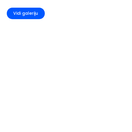
+2
Vidi galeriju