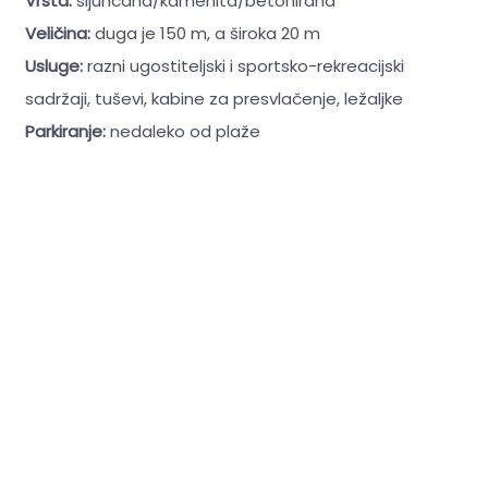
Vrsta:
šljunčana/kamenita/betonirana
Veličina:
duga je 150 m, a široka 20 m
Usluge:
razni ugostiteljski i sportsko-rekreacijski
sadržaji, tuševi, kabine za presvlačenje, ležaljke
Parkiranje:
nedaleko od plaže