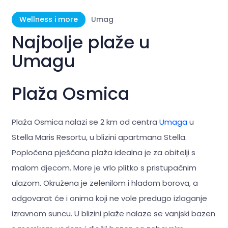
Wellness i more
Umag
Najbolje plaže u
Umagu
Plaža Osmica
Plaža Osmica nalazi se 2 km od centra
Umaga
u
Stella Maris Resortu, u blizini apartmana Stella.
Popločena pješčana plaža idealna je za obitelji s
malom djecom. More je vrlo plitko s pristupačnim
ulazom. Okružena je zelenilom i hladom borova, a
odgovarat će i onima koji ne vole predugo izlaganje
izravnom suncu. U blizini plaže nalaze se vanjski bazen