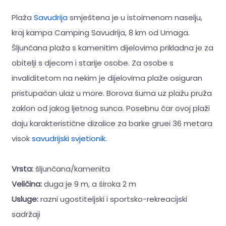
Plaža
Savudrija
smještena je u istoimenom naselju,
kraj kampa Camping Savudrija, 8 km od Umaga.
Šljunčana plaža s kamenitim dijelovima prikladna je za
obitelji s djecom i starije osobe. Za osobe s
invaliditetom na nekim je dijelovima plaže osiguran
pristupačan ulaz u more. Borova šuma uz plažu pruža
zaklon od jakog ljetnog sunca. Posebnu čar ovoj plaži
daju karakteristične dizalice za barke gruei 36 metara
visok
savudrijski svjetionik.
Vrsta:
šljunčana/kamenita
Veličina:
duga je 9 m, a široka 2 m
Usluge:
razni ugostiteljski i sportsko-rekreacijski
sadržaji