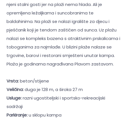
njeni stalni gosti jer na plaži nema hlada. Ali je
opremljena ležaljkama i suncobranima te
baldahinima. Na plaži se nalazi igralište za djecu i
pješčanik koji je tendom zaštićen od sunca. Uz plažu
nalazi se kompleks bazena s atraktivnim prskalicama i
toboganima za najmlađe. U blizini plaže nalaze se
trgovine, barovi i restorani smješteni unutar kampa.
Plaža je godinama nagrađivana Plavom zastavom.
Vrsta:
beton/stijene
Veličina:
duga je 128 m, a široka 27 m
Usluge:
razni ugostiteljski i sportsko-rekreacijski
sadržaji
Parkiranje:
u sklopu kampa