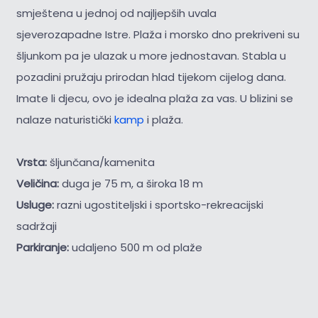
smještena u jednoj od najljepših uvala
sjeverozapadne Istre. Plaža i morsko dno prekriveni su
šljunkom pa je ulazak u more jednostavan. Stabla u
pozadini pružaju prirodan hlad tijekom cijelog dana.
Imate li djecu, ovo je idealna plaža za vas. U blizini se
nalaze naturistički
kamp
i plaža.
Vrsta:
šljunčana/kamenita
Veličina:
duga je 75 m, a široka 18 m
Usluge:
razni ugostiteljski i sportsko-rekreacijski
sadržaji
Parkiranje:
udaljeno 500 m od plaže