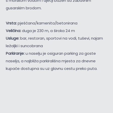
s morskom vodom i dječji bazen sa zabavnim
gusarskim brodom.
Vrsta:
pješčana/kamenita/betonirana
Veličina:
duga je 230 m, a široka 24 m
Usluge:
bar, restoran, sportovi na vodi, tuševi, najam
ležaljki i suncobrana
Parkiranje:
u naselju je osiguran parking za goste
naselja, a najbliža parkirališna mjesta za dnevne
kupače dostupna su uz glavnu cestu preko puta.