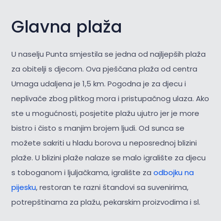
Glavna plaža
U naselju Punta smjestila se jedna od najljepših plaža
za obitelji s djecom. Ova pješčana plaža od centra
Umaga udaljena je 1,5 km. Pogodna je za djecu i
neplivače zbog plitkog mora i pristupačnog ulaza. Ako
ste u mogućnosti, posjetite plažu ujutro jer je more
bistro i čisto s manjim brojem ljudi. Od sunca se
možete sakriti u hladu borova u neposrednoj blizini
plaže. U blizini plaže nalaze se malo igralište za djecu
s toboganom i ljuljačkama, igralište za
odbojku na
pijesku
, restoran te razni štandovi sa suvenirima,
potrepštinama za plažu, pekarskim proizvodima i sl.