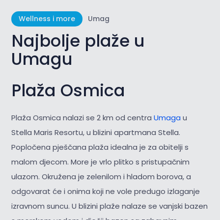
Wellness i more
Umag
Najbolje plaže u
Umagu
Plaža Osmica
Plaža Osmica nalazi se 2 km od centra
Umaga
u
Stella Maris Resortu, u blizini apartmana Stella.
Popločena pješčana plaža idealna je za obitelji s
malom djecom. More je vrlo plitko s pristupačnim
ulazom. Okružena je zelenilom i hladom borova, a
odgovarat će i onima koji ne vole predugo izlaganje
izravnom suncu. U blizini plaže nalaze se vanjski bazen