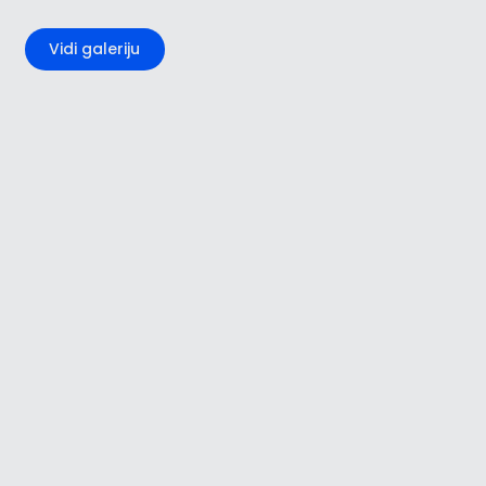
+2
Vidi galeriju