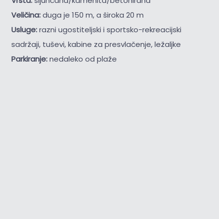
Vrsta:
šljunčana/kamenita/betonirana
Veličina:
duga je 150 m, a široka 20 m
Usluge:
razni ugostiteljski i sportsko-rekreacijski
sadržaji, tuševi, kabine za presvlačenje, ležaljke
Parkiranje:
nedaleko od plaže