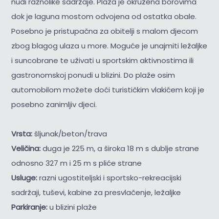
nudi raznolike sadržaje. Plaža je okružena borovima
dok je laguna mostom odvojena od ostatka obale.
Posebno je pristupačna za obitelji s malom djecom
zbog blagog ulaza u more. Moguće je unajmiti ležaljke
i suncobrane te uživati u sportskim aktivnostima ili
gastronomskoj ponudi u blizini. Do plaže osim
automobilom možete doći turističkim vlakićem koji je
posebno zanimljiv djeci.
Vrsta:
šljunak/beton/trava
Veličina:
duga je 225 m, a široka 18 m s dublje strane
odnosno 327 m i 25 m s pliće strane
Usluge:
razni ugostiteljski i sportsko-rekreacijski
sadržaji, tuševi, kabine za presvlačenje, ležaljke
Parkiranje:
u blizini plaže