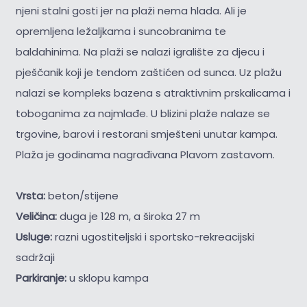
njeni stalni gosti jer na plaži nema hlada. Ali je
opremljena ležaljkama i suncobranima te
baldahinima. Na plaži se nalazi igralište za djecu i
pješčanik koji je tendom zaštićen od sunca. Uz plažu
nalazi se kompleks bazena s atraktivnim prskalicama i
toboganima za najmlađe. U blizini plaže nalaze se
trgovine, barovi i restorani smješteni unutar kampa.
Plaža je godinama nagrađivana Plavom zastavom.
Vrsta:
beton/stijene
Veličina:
duga je 128 m, a široka 27 m
Usluge:
razni ugostiteljski i sportsko-rekreacijski
sadržaji
Parkiranje:
u sklopu kampa