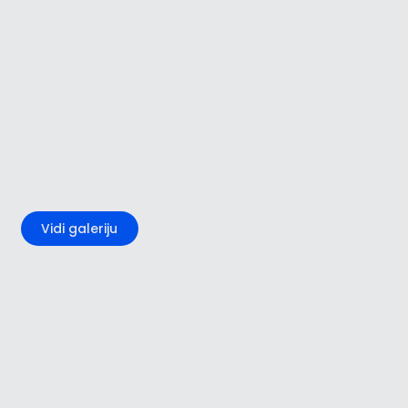
+2
Vidi galeriju