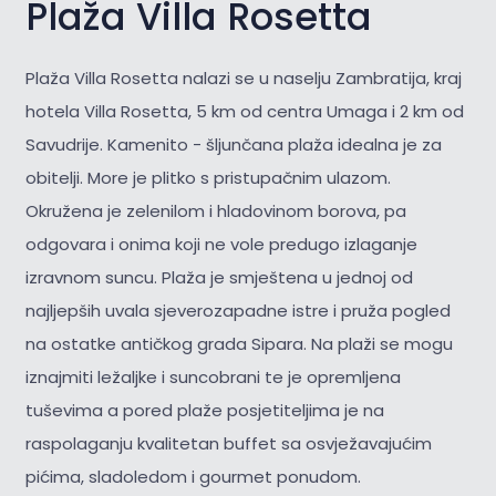
Plaža Villa Rosetta
Plaža Villa Rosetta nalazi se u naselju Zambratija, kraj
hotela Villa Rosetta, 5 km od centra Umaga i 2 km od
Savudrije. Kamenito - šljunčana plaža idealna je za
obitelji. More je plitko s pristupačnim ulazom.
Okružena je zelenilom i hladovinom borova, pa
odgovara i onima koji ne vole predugo izlaganje
izravnom suncu. Plaža je smještena u jednoj od
najljepših uvala sjeverozapadne istre i pruža pogled
na ostatke antičkog grada Sipara. Na plaži se mogu
iznajmiti ležaljke i suncobrani te je opremljena
tuševima a pored plaže posjetiteljima je na
raspolaganju kvalitetan buffet sa osvježavajućim
pićima, sladoledom i gourmet ponudom.