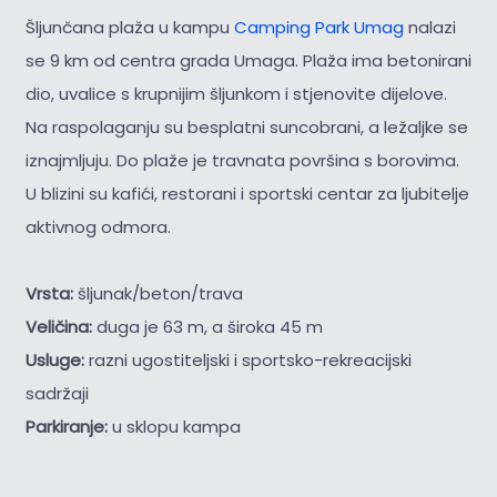
Šljunčana plaža u kampu
Camping Park Umag
nalazi
se 9 km od centra grada Umaga. Plaža ima betonirani
dio, uvalice s krupnijim šljunkom i stjenovite dijelove.
Na raspolaganju su besplatni suncobrani, a ležaljke se
iznajmljuju. Do plaže je travnata površina s borovima.
U blizini su kafići, restorani i sportski centar za ljubitelje
aktivnog odmora.
Vrsta:
šljunak/beton/trava
Veličina:
duga je 63 m, a široka 45 m
Usluge:
razni ugostiteljski i sportsko-rekreacijski
sadržaji
Parkiranje:
u sklopu kampa