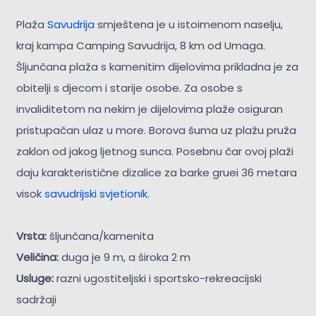
Plaža
Savudrija
smještena je u istoimenom naselju,
kraj kampa Camping Savudrija, 8 km od Umaga.
Šljunčana plaža s kamenitim dijelovima prikladna je za
obitelji s djecom i starije osobe. Za osobe s
invaliditetom na nekim je dijelovima plaže osiguran
pristupačan ulaz u more. Borova šuma uz plažu pruža
zaklon od jakog ljetnog sunca. Posebnu čar ovoj plaži
daju karakteristične dizalice za barke gruei 36 metara
visok
savudrijski svjetionik.
Vrsta:
šljunčana/kamenita
Veličina:
duga je 9 m, a široka 2 m
Usluge:
razni ugostiteljski i sportsko-rekreacijski
sadržaji