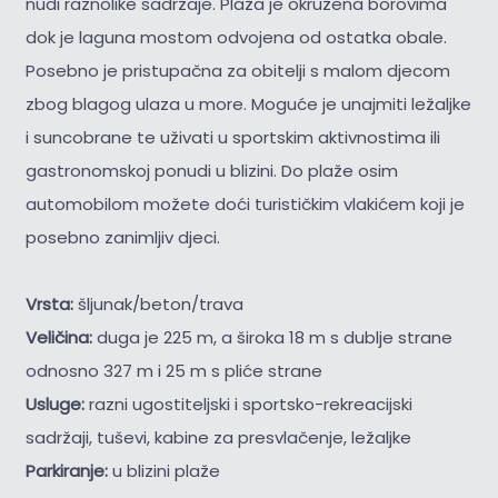
nudi raznolike sadržaje. Plaža je okružena borovima
dok je laguna mostom odvojena od ostatka obale.
Posebno je pristupačna za obitelji s malom djecom
zbog blagog ulaza u more. Moguće je unajmiti ležaljke
i suncobrane te uživati u sportskim aktivnostima ili
gastronomskoj ponudi u blizini. Do plaže osim
automobilom možete doći turističkim vlakićem koji je
posebno zanimljiv djeci.
Vrsta:
šljunak/beton/trava
Veličina:
duga je 225 m, a široka 18 m s dublje strane
odnosno 327 m i 25 m s pliće strane
Usluge:
razni ugostiteljski i sportsko-rekreacijski
sadržaji, tuševi, kabine za presvlačenje, ležaljke
Parkiranje:
u blizini plaže