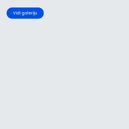
+2
Vidi galeriju