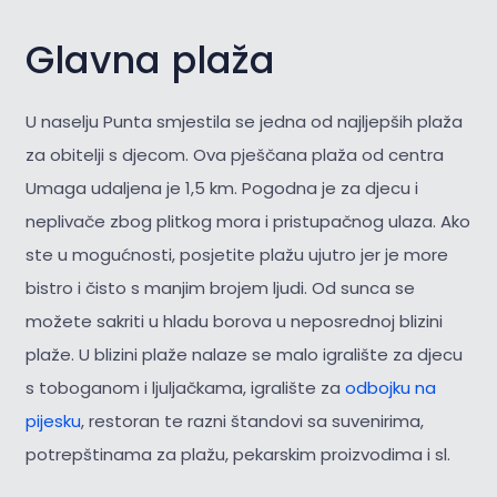
Glavna plaža
U naselju Punta smjestila se jedna od najljepših plaža
za obitelji s djecom. Ova pješčana plaža od centra
Umaga udaljena je 1,5 km. Pogodna je za djecu i
neplivače zbog plitkog mora i pristupačnog ulaza. Ako
ste u mogućnosti, posjetite plažu ujutro jer je more
bistro i čisto s manjim brojem ljudi. Od sunca se
možete sakriti u hladu borova u neposrednoj blizini
plaže. U blizini plaže nalaze se malo igralište za djecu
s toboganom i ljuljačkama, igralište za
odbojku na
pijesku
, restoran te razni štandovi sa suvenirima,
potrepštinama za plažu, pekarskim proizvodima i sl.