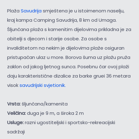
Plaža
Savudrija
smještena je u istoimenom naselju,
kraj kampa Camping Savudrija, 8 km od Umaga.
Šljunčana plaža s kamenitim dijelovima prikladna je za
obitelji s djecom i starije osobe. Za osobe s
invaliditetom na nekim je dijelovima plaže osiguran
pristupačan ulaz u more. Borova šuma uz plažu pruža
zaklon od jakog ljetnog sunca. Posebnu čar ovoj plaži
daju karakteristične dizalice za barke gruei 36 metara
visok
savudrijski svjetionik.
Vrsta:
šljunčana/kamenita
Veličina:
duga je 9 m, a široka 2 m
Usluge:
razni ugostiteljski i sportsko-rekreacijski
sadržaji