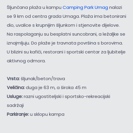
Šljunčana plaža u kampu
Camping Park Umag
nalazi
se 9 km od centra grada Umaga. Plaža ima betonirani
dio, uvalice s krupnijim šljunkom i stjenovite dijelove.
Na raspolaganju su besplatni suncobrani, a ležaljke se
iznajmljuju. Do plaže je travnata površina s borovima.
U blizini su kafići, restorani i sportski centar za ljubitelje
aktivnog odmora.
Vrsta:
šljunak/beton/trava
Veličina:
duga je 63 m, a široka 45 m
Usluge:
razni ugostiteljski i sportsko-rekreacijski
sadržaji
Parkiranje:
u sklopu kampa