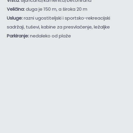
Vrsta:
šljunčana/kamenita/betonirana
Veličina:
duga je 150 m, a široka 20 m
Usluge:
razni ugostiteljski i sportsko-rekreacijski
sadržaji, tuševi, kabine za presvlačenje, ležaljke
Parkiranje:
nedaleko od plaže