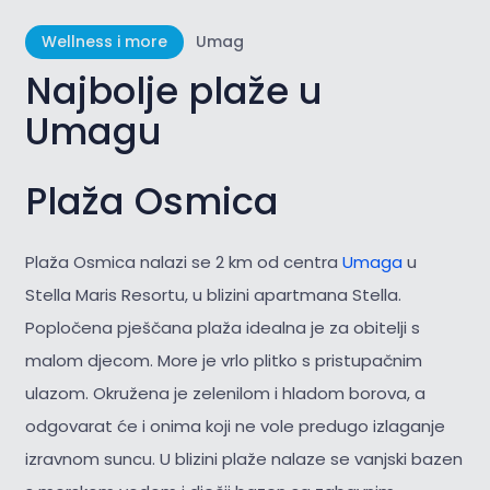
Wellness i more
Umag
Najbolje plaže u
Umagu
Plaža Osmica
Plaža Osmica nalazi se 2 km od centra
Umaga
u
Stella Maris Resortu, u blizini apartmana Stella.
Popločena pješčana plaža idealna je za obitelji s
malom djecom. More je vrlo plitko s pristupačnim
ulazom. Okružena je zelenilom i hladom borova, a
odgovarat će i onima koji ne vole predugo izlaganje
izravnom suncu. U blizini plaže nalaze se vanjski bazen