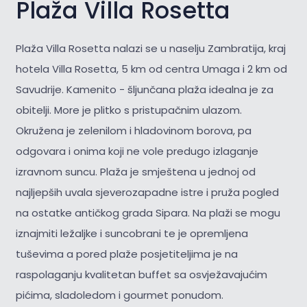
Plaža Villa Rosetta
Plaža Villa Rosetta nalazi se u naselju Zambratija, kraj
hotela Villa Rosetta, 5 km od centra Umaga i 2 km od
Savudrije. Kamenito - šljunčana plaža idealna je za
obitelji. More je plitko s pristupačnim ulazom.
Okružena je zelenilom i hladovinom borova, pa
odgovara i onima koji ne vole predugo izlaganje
izravnom suncu. Plaža je smještena u jednoj od
najljepših uvala sjeverozapadne istre i pruža pogled
na ostatke antičkog grada Sipara. Na plaži se mogu
iznajmiti ležaljke i suncobrani te je opremljena
tuševima a pored plaže posjetiteljima je na
raspolaganju kvalitetan buffet sa osvježavajućim
pićima, sladoledom i gourmet ponudom.