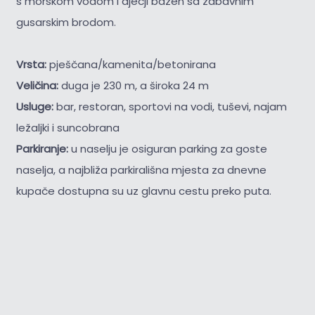
s morskom vodom i dječji bazen sa zabavnim
gusarskim brodom.
Vrsta:
pješčana/kamenita/betonirana
Veličina:
duga je 230 m, a široka 24 m
Usluge:
bar, restoran, sportovi na vodi, tuševi, najam
ležaljki i suncobrana
Parkiranje:
u naselju je osiguran parking za goste
naselja, a najbliža parkirališna mjesta za dnevne
kupače dostupna su uz glavnu cestu preko puta.