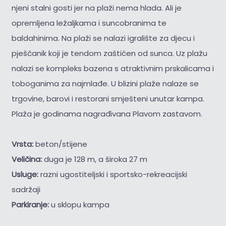
njeni stalni gosti jer na plaži nema hlada. Ali je
opremljena ležaljkama i suncobranima te
baldahinima. Na plaži se nalazi igralište za djecu i
pješčanik koji je tendom zaštićen od sunca. Uz plažu
nalazi se kompleks bazena s atraktivnim prskalicama i
toboganima za najmlađe. U blizini plaže nalaze se
trgovine, barovi i restorani smješteni unutar kampa.
Plaža je godinama nagrađivana Plavom zastavom.
Vrsta:
beton/stijene
Veličina:
duga je 128 m, a široka 27 m
Usluge:
razni ugostiteljski i sportsko-rekreacijski
sadržaji
Parkiranje:
u sklopu kampa