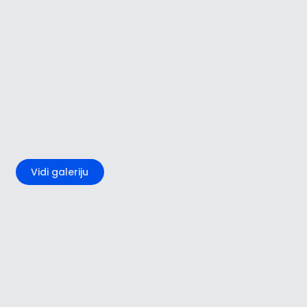
+2
Vidi galeriju