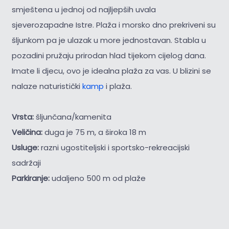
smještena u jednoj od najljepših uvala
sjeverozapadne Istre. Plaža i morsko dno prekriveni su
šljunkom pa je ulazak u more jednostavan. Stabla u
pozadini pružaju prirodan hlad tijekom cijelog dana.
Imate li djecu, ovo je idealna plaža za vas. U blizini se
nalaze naturistički
kamp
i plaža.
Vrsta:
šljunčana/kamenita
Veličina:
duga je 75 m, a široka 18 m
Usluge:
razni ugostiteljski i sportsko-rekreacijski
sadržaji
Parkiranje:
udaljeno 500 m od plaže