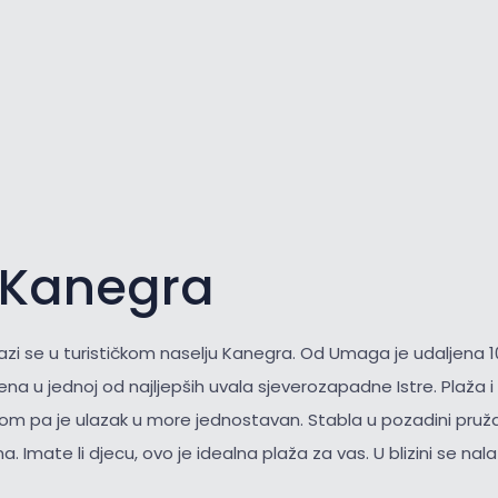
 Kanegra
azi se u turističkom naselju Kanegra. Od Umaga je udaljena 1
ena u jednoj od najljepših uvala sjeverozapadne Istre. Plaža 
nkom pa je ulazak u more jednostavan. Stabla u pozadini pruža
a. Imate li djecu, ovo je idealna plaža za vas. U blizini se nala