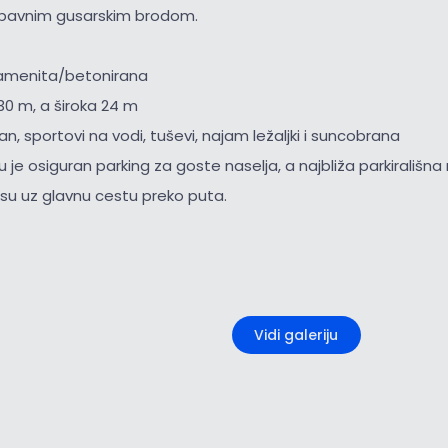
abavnim gusarskim brodom.
amenita/betonirana
30 m, a široka 24 m
an, sportovi na vodi, tuševi, najam ležaljki i suncobrana
ju je osiguran parking za goste naselja, a najbliža parkirališ
u uz glavnu cestu preko puta.
+1
Vidi galeriju