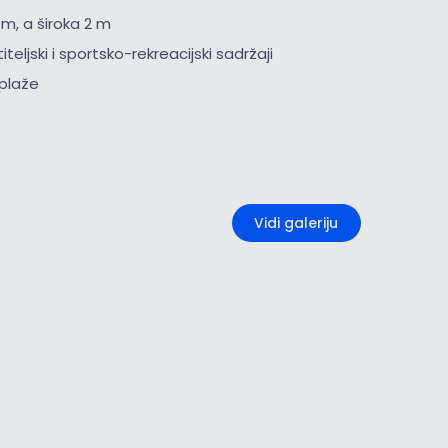
 m, a široka 2 m
iteljski i sportsko-rekreacijski sadržaji
i plaže
+1
Vidi galeriju