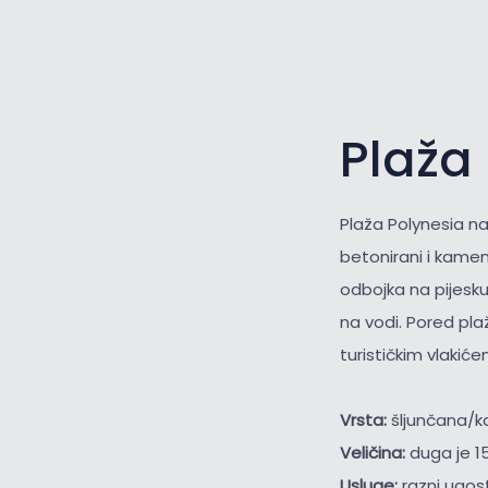
Plaža 
Plaža Polynesia na
betonirani i kameni
odbojka na pijesku
na vodi. Pored pla
turističkim vlakiće
Vrsta:
šljunčana/
Veličina:
duga je 1
Usluge:
razni ugost