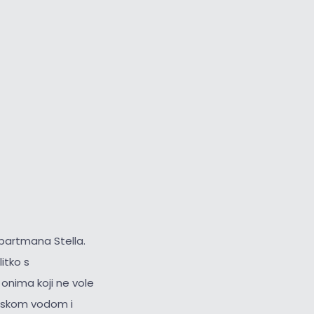
Veliki kursor
Resetiraj alate
 apartmana Stella.
itko s
onima koji ne vole
orskom vodom i