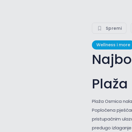
Spremi
Wellness i more
Najbo
Plaža
Plaža Osmica nala
Popločena pješčana
pristupačnim ulaz
predugo izlaganje