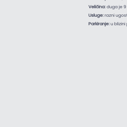
Veličina:
duga je 9
Usluge:
razni ugost
Parkiranje:
u blizin