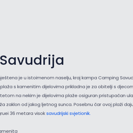
 Savudrija
eštena je u istoimenom naselju, kraj kampa Camping Savudr
laža s kamenitim dijelovima prikladna je za obitelji s djecom 
itetom na nekim je dijelovima plaže osiguran pristupačan ul
a zaklon od jakog ljetnog sunca. Posebnu čar ovoj plaži daju
gruei 36 metara visok
savudrijski svjetionik.
kamenita