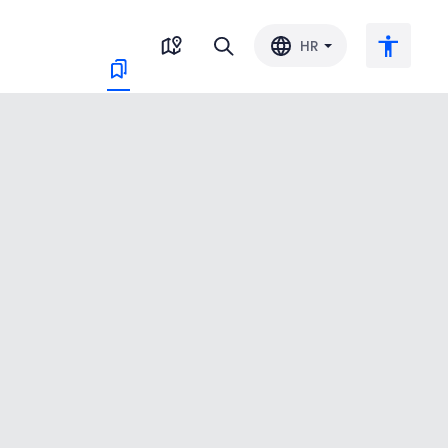
HR
Veliki tekst
Invertiraj boju
Crno-bijelo
Razmak slova
Razmak redova