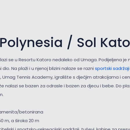
Polynesia / Sol Kat
lazi se u Resortu Katoro nedaleko od Umaga. Podijeljena je n
 dio. Na plaži i u njenoj blizini nalaze se razni
sportski sadržaj
, Umag Tennis Academy, igralište s dječjim atrakcijama i ce
že nalazi se bazen za odrasle i bazen za djecu i bebe. Do p
m.
kamenita/betonirana
50 m, a široka 20 m
iteljski i sportsko-rekreacijski sadržaji, tuševi, kabine za presv