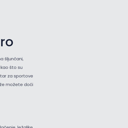
oro
a šljunčani,
i
kao što su
ntar za sportove
laže možete doći
lačenje, ležaljke