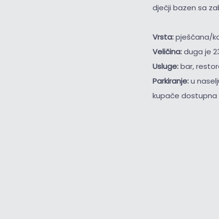
dječji bazen sa z
Vrsta:
pješčana/k
Veličina:
duga je 2
Usluge:
bar, restor
Parkiranje:
u nasel
kupače dostupna s