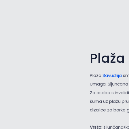
Plaža
Plaža
Savudrija
smj
Umaga. Šljunčana p
Za osobe s invalid
šuma uz plažu pruž
dizalice za barke 
Vrsta:
šljunčana/