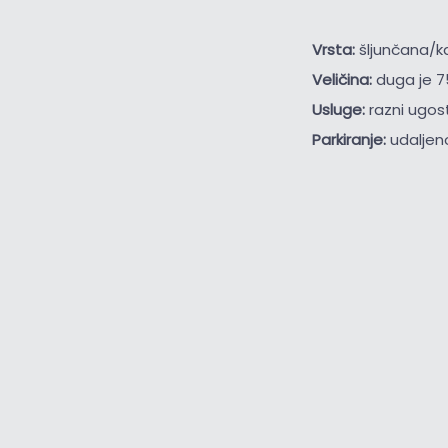
Vrsta:
šljunčana/
Veličina:
duga je 7
Usluge:
razni ugost
Parkiranje:
udaljen