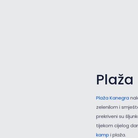
Plaža
Plaža Kanegra
nal
zelenilom i smješt
prekriveni su šlju
tijekom cijelog dan
kamp
i plaža.