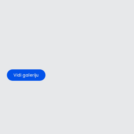
+2
Vidi galeriju