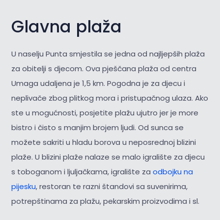
Glavna plaža
U naselju Punta smjestila se jedna od najljepših plaža
za obitelji s djecom. Ova pješčana plaža od centra
Umaga udaljena je 1,5 km. Pogodna je za djecu i
neplivače zbog plitkog mora i pristupačnog ulaza. Ako
ste u mogućnosti, posjetite plažu ujutro jer je more
bistro i čisto s manjim brojem ljudi. Od sunca se
možete sakriti u hladu borova u neposrednoj blizini
plaže. U blizini plaže nalaze se malo igralište za djecu
s toboganom i ljuljačkama, igralište za
odbojku na
pijesku
, restoran te razni štandovi sa suvenirima,
potrepštinama za plažu, pekarskim proizvodima i sl.