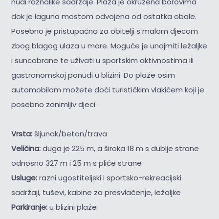
nudi raznolike sadržaje. Plaža je okružena borovima
dok je laguna mostom odvojena od ostatka obale.
Posebno je pristupačna za obitelji s malom djecom
zbog blagog ulaza u more. Moguće je unajmiti ležaljke
i suncobrane te uživati u sportskim aktivnostima ili
gastronomskoj ponudi u blizini. Do plaže osim
automobilom možete doći turističkim vlakićem koji je
posebno zanimljiv djeci.
Vrsta:
šljunak/beton/trava
Veličina:
duga je 225 m, a široka 18 m s dublje strane
odnosno 327 m i 25 m s pliće strane
Usluge:
razni ugostiteljski i sportsko-rekreacijski
sadržaji, tuševi, kabine za presvlačenje, ležaljke
Parkiranje:
u blizini plaže