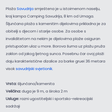
Plaža
Savudrija
smještena je u istoimenom naselju,
kraj kampa Camping Savudrija, 8 km od Umaga.
Šljunčana plaža s kamenitim dijelovima prikladna je za
obitelji s djecom i starije osobe. Za osobe s
invaliditetom na nekim je dijelovima plaže osiguran
pristupačan ulaz u more. Borova šuma uz plažu pruža
zaklon od jakog ljetnog sunca. Posebnu čar ovoj plaži
daju karakteristične dizalice za barke gruei 36 metara
visok
savudrijski svjetionik.
Vrsta:
šljunčana/kamenita
Veličina:
duga je 9 m, a široka 2 m
Usluge:
razni ugostiteljski i sportsko-rekreacijski
sadržaji