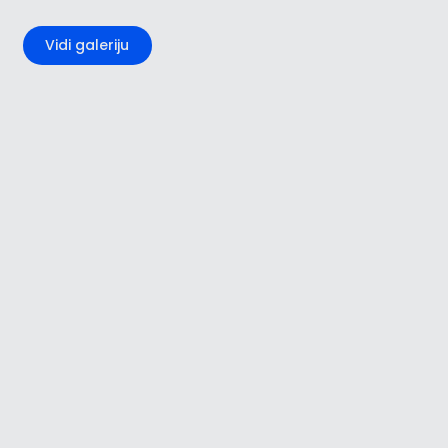
+2
Vidi galeriju