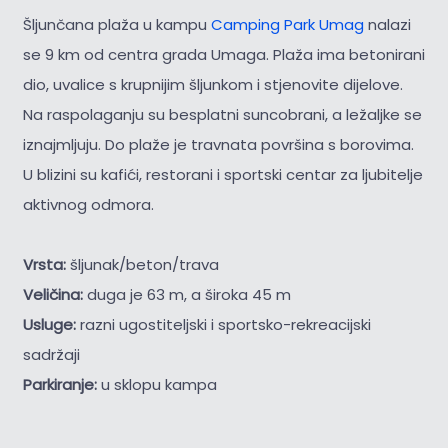
Šljunčana plaža u kampu
Camping Park Umag
nalazi
se 9 km od centra grada Umaga. Plaža ima betonirani
dio, uvalice s krupnijim šljunkom i stjenovite dijelove.
Na raspolaganju su besplatni suncobrani, a ležaljke se
iznajmljuju. Do plaže je travnata površina s borovima.
U blizini su kafići, restorani i sportski centar za ljubitelje
aktivnog odmora.
Vrsta:
šljunak/beton/trava
Veličina:
duga je 63 m, a široka 45 m
Usluge:
razni ugostiteljski i sportsko-rekreacijski
sadržaji
Parkiranje:
u sklopu kampa