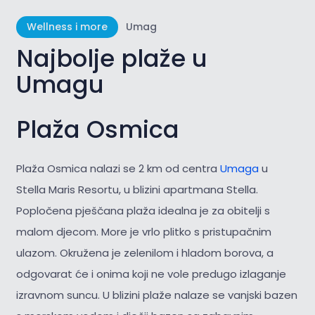
Wellness i more
Umag
Najbolje plaže u
Umagu
Plaža Osmica
Plaža Osmica nalazi se 2 km od centra
Umaga
u
Stella Maris Resortu, u blizini apartmana Stella.
Popločena pješčana plaža idealna je za obitelji s
malom djecom. More je vrlo plitko s pristupačnim
ulazom. Okružena je zelenilom i hladom borova, a
odgovarat će i onima koji ne vole predugo izlaganje
izravnom suncu. U blizini plaže nalaze se vanjski bazen