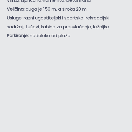
Vrsta:
šljunčana/kamenita/betonirana
Veličina:
duga je 150 m, a široka 20 m
Usluge:
razni ugostiteljski i sportsko-rekreacijski
sadržaji, tuševi, kabine za presvlačenje, ležaljke
Parkiranje:
nedaleko od plaže