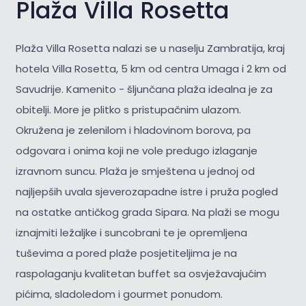
Plaža Villa Rosetta
Plaža Villa Rosetta nalazi se u naselju Zambratija, kraj
hotela Villa Rosetta, 5 km od centra Umaga i 2 km od
Savudrije. Kamenito - šljunčana plaža idealna je za
obitelji. More je plitko s pristupačnim ulazom.
Okružena je zelenilom i hladovinom borova, pa
odgovara i onima koji ne vole predugo izlaganje
izravnom suncu. Plaža je smještena u jednoj od
najljepših uvala sjeverozapadne istre i pruža pogled
na ostatke antičkog grada Sipara. Na plaži se mogu
iznajmiti ležaljke i suncobrani te je opremljena
tuševima a pored plaže posjetiteljima je na
raspolaganju kvalitetan buffet sa osvježavajućim
pićima, sladoledom i gourmet ponudom.