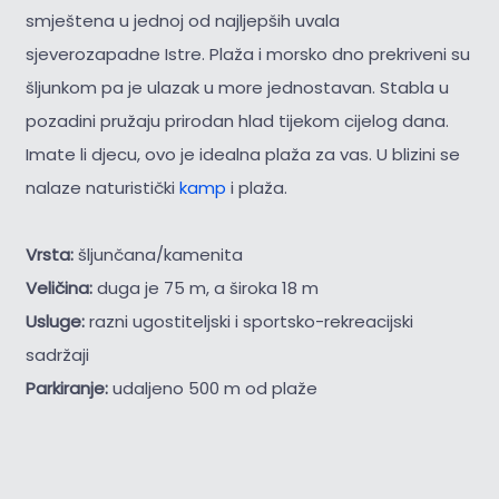
smještena u jednoj od najljepših uvala
sjeverozapadne Istre. Plaža i morsko dno prekriveni su
šljunkom pa je ulazak u more jednostavan. Stabla u
pozadini pružaju prirodan hlad tijekom cijelog dana.
Imate li djecu, ovo je idealna plaža za vas. U blizini se
nalaze naturistički
kamp
i plaža.
Vrsta:
šljunčana/kamenita
Veličina:
duga je 75 m, a široka 18 m
Usluge:
razni ugostiteljski i sportsko-rekreacijski
sadržaji
Parkiranje:
udaljeno 500 m od plaže