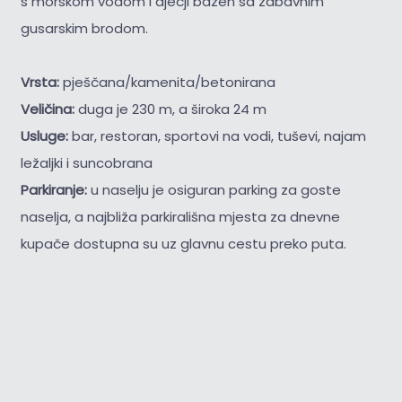
s morskom vodom i dječji bazen sa zabavnim
gusarskim brodom.
Vrsta:
pješčana/kamenita/betonirana
Veličina:
duga je 230 m, a široka 24 m
Usluge:
bar, restoran, sportovi na vodi, tuševi, najam
ležaljki i suncobrana
Parkiranje:
u naselju je osiguran parking za goste
naselja, a najbliža parkirališna mjesta za dnevne
kupače dostupna su uz glavnu cestu preko puta.