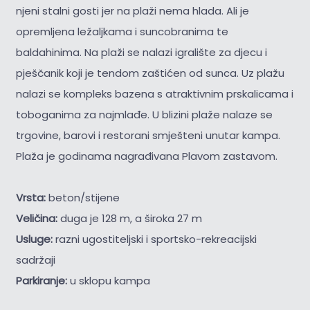
njeni stalni gosti jer na plaži nema hlada. Ali je
opremljena ležaljkama i suncobranima te
baldahinima. Na plaži se nalazi igralište za djecu i
pješčanik koji je tendom zaštićen od sunca. Uz plažu
nalazi se kompleks bazena s atraktivnim prskalicama i
toboganima za najmlađe. U blizini plaže nalaze se
trgovine, barovi i restorani smješteni unutar kampa.
Plaža je godinama nagrađivana Plavom zastavom.
Vrsta:
beton/stijene
Veličina:
duga je 128 m, a široka 27 m
Usluge:
razni ugostiteljski i sportsko-rekreacijski
sadržaji
Parkiranje:
u sklopu kampa