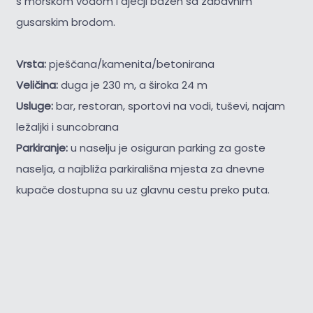
s morskom vodom i dječji bazen sa zabavnim
gusarskim brodom.
Vrsta:
pješčana/kamenita/betonirana
Veličina:
duga je 230 m, a široka 24 m
Usluge:
bar, restoran, sportovi na vodi, tuševi, najam
ležaljki i suncobrana
Parkiranje:
u naselju je osiguran parking za goste
naselja, a najbliža parkirališna mjesta za dnevne
kupače dostupna su uz glavnu cestu preko puta.