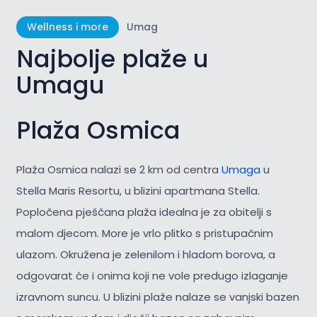
Wellness i more
Umag
Najbolje plaže u
Umagu
Plaža Osmica
Plaža Osmica nalazi se 2 km od centra
Umaga
u
Stella Maris Resortu, u blizini apartmana Stella.
Popločena pješčana plaža idealna je za obitelji s
malom djecom. More je vrlo plitko s pristupačnim
ulazom. Okružena je zelenilom i hladom borova, a
odgovarat će i onima koji ne vole predugo izlaganje
izravnom suncu. U blizini plaže nalaze se vanjski bazen