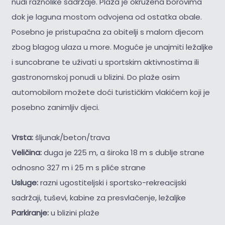
nudi raznolike sadržaje. Plaža je okružena borovima
dok je laguna mostom odvojena od ostatka obale.
Posebno je pristupačna za obitelji s malom djecom
zbog blagog ulaza u more. Moguće je unajmiti ležaljke
i suncobrane te uživati u sportskim aktivnostima ili
gastronomskoj ponudi u blizini. Do plaže osim
automobilom možete doći turističkim vlakićem koji je
posebno zanimljiv djeci.
Vrsta:
šljunak/beton/trava
Veličina:
duga je 225 m, a široka 18 m s dublje strane
odnosno 327 m i 25 m s pliće strane
Usluge:
razni ugostiteljski i sportsko-rekreacijski
sadržaji, tuševi, kabine za presvlačenje, ležaljke
Parkiranje:
u blizini plaže