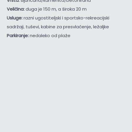
Vrsta:
šljunčana/kamenita/betonirana
Veličina:
duga je 150 m, a široka 20 m
Usluge:
razni ugostiteljski i sportsko-rekreacijski
sadržaji, tuševi, kabine za presvlačenje, ležaljke
Parkiranje:
nedaleko od plaže