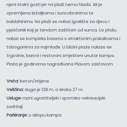
njeni stalni gosti jer na plaži nema hlada. Ali je
opremljena ležaljkama i suncobranima te
baldahinima. Na plaži se nalazi igralište za djecu i
pješčanik koji je tendom zaštićen od sunca. Uz plažu
nalazi se kompleks bazena s atraktivnim prskalicama i
toboganima za najmlađe. U blizini plaže nalaze se
trgovine, barovi i restorani smješteni unutar kampa.
Plaža je godinama nagrađivana Plavom zastavom.
Vrsta:
beton/stijene
Veličina:
duga je 128 m, a široka 27 m
Usluge:
razni ugostiteljski i sportsko-rekreacijski
sadržaji
Parkiranje:
u sklopu kampa