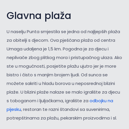
Glavna plaža
U naselju Punta smjestila se jedna od najljepših plaža
za obitelji s djecom. Ova pješčana plaža od centra
Umaga udaljena je 1,5 km. Pogodna je za djecu i
neplivače zbog plitkog mora i pristupačnog ulaza. Ako
ste u mogućnosti, posjetite plažu ujutro jer je more
bistro i čisto s manjim brojem ljudi. Od sunca se
možete sakriti u hladu borova u neposrednoj blizini
plaže. U blizini plaže nalaze se malo igralište za djecu
s toboganom i ljuljačkama, igralište za
odbojku na
pijesku
, restoran te razni štandovi sa suvenirima,
potrepštinama za plažu, pekarskim proizvodima i sl.