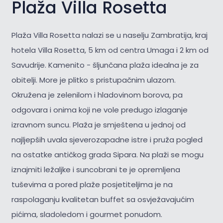
Plaža Villa Rosetta
Plaža Villa Rosetta nalazi se u naselju Zambratija, kraj
hotela Villa Rosetta, 5 km od centra Umaga i 2 km od
Savudrije. Kamenito - šljunčana plaža idealna je za
obitelji. More je plitko s pristupačnim ulazom.
Okružena je zelenilom i hladovinom borova, pa
odgovara i onima koji ne vole predugo izlaganje
izravnom suncu. Plaža je smještena u jednoj od
najljepših uvala sjeverozapadne istre i pruža pogled
na ostatke antičkog grada Sipara. Na plaži se mogu
iznajmiti ležaljke i suncobrani te je opremljena
tuševima a pored plaže posjetiteljima je na
raspolaganju kvalitetan buffet sa osvježavajućim
pićima, sladoledom i gourmet ponudom.