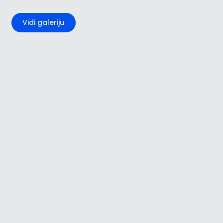
+2
Vidi galeriju