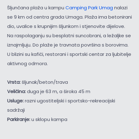
Šljunčana plaža u kampu
Camping Park Umag
nalazi
se 9 km od centra grada Umaga. Plaža ima betonirani
dio, uvalice s krupnijim šljunkom i stjenovite dijelove.
Na raspolaganju su besplatni suncobrani, a ležaljke se
iznajmljuju. Do plaže je travnata površina s borovima.
U blizini su kafići, restorani i sportski centar za ljubitelje
aktivnog odmora.
Vrsta:
šljunak/beton/trava
Veličina:
duga je 63 m, a široka 45 m
Usluge:
razni ugostiteljski i sportsko-rekreacijski
sadržaji
Parkiranje:
u sklopu kampa