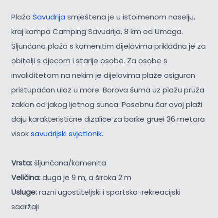
Plaža
Savudrija
smještena je u istoimenom naselju,
kraj kampa Camping Savudrija, 8 km od Umaga.
Šljunčana plaža s kamenitim dijelovima prikladna je za
obitelji s djecom i starije osobe. Za osobe s
invaliditetom na nekim je dijelovima plaže osiguran
pristupačan ulaz u more. Borova šuma uz plažu pruža
zaklon od jakog ljetnog sunca. Posebnu čar ovoj plaži
daju karakteristične dizalice za barke gruei 36 metara
visok
savudrijski svjetionik.
Vrsta:
šljunčana/kamenita
Veličina:
duga je 9 m, a široka 2 m
Usluge:
razni ugostiteljski i sportsko-rekreacijski
sadržaji