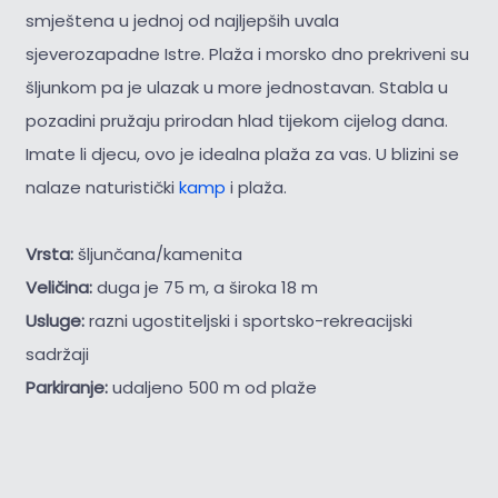
smještena u jednoj od najljepših uvala
sjeverozapadne Istre. Plaža i morsko dno prekriveni su
šljunkom pa je ulazak u more jednostavan. Stabla u
pozadini pružaju prirodan hlad tijekom cijelog dana.
Imate li djecu, ovo je idealna plaža za vas. U blizini se
nalaze naturistički
kamp
i plaža.
Vrsta:
šljunčana/kamenita
Veličina:
duga je 75 m, a široka 18 m
Usluge:
razni ugostiteljski i sportsko-rekreacijski
sadržaji
Parkiranje:
udaljeno 500 m od plaže