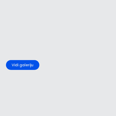
+2
Vidi galeriju