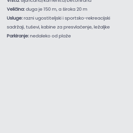
Vrsta:
šljunčana/kamenita/betonirana
Veličina:
duga je 150 m, a široka 20 m
Usluge:
razni ugostiteljski i sportsko-rekreacijski
sadržaji, tuševi, kabine za presvlačenje, ležaljke
Parkiranje:
nedaleko od plaže