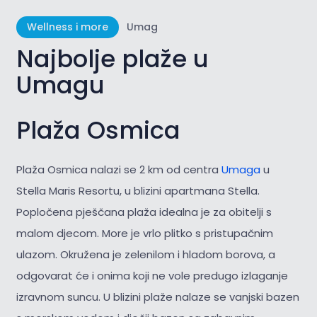
Wellness i more
Umag
Najbolje plaže u
Umagu
Plaža Osmica
Plaža Osmica nalazi se 2 km od centra
Umaga
u
Stella Maris Resortu, u blizini apartmana Stella.
Popločena pješčana plaža idealna je za obitelji s
malom djecom. More je vrlo plitko s pristupačnim
ulazom. Okružena je zelenilom i hladom borova, a
odgovarat će i onima koji ne vole predugo izlaganje
izravnom suncu. U blizini plaže nalaze se vanjski bazen