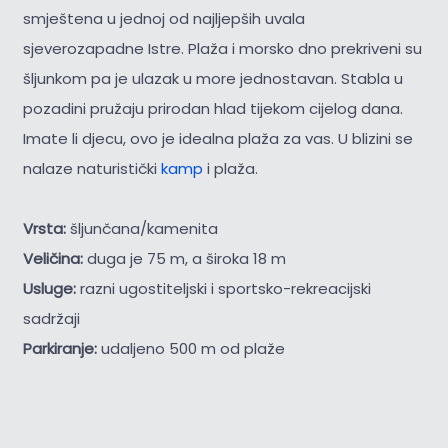
smještena u jednoj od najljepših uvala
sjeverozapadne Istre. Plaža i morsko dno prekriveni su
šljunkom pa je ulazak u more jednostavan. Stabla u
pozadini pružaju prirodan hlad tijekom cijelog dana.
Imate li djecu, ovo je idealna plaža za vas. U blizini se
nalaze naturistički
kamp
i plaža.
Vrsta:
šljunčana/kamenita
Veličina:
duga je 75 m, a široka 18 m
Usluge:
razni ugostiteljski i sportsko-rekreacijski
sadržaji
Parkiranje:
udaljeno 500 m od plaže