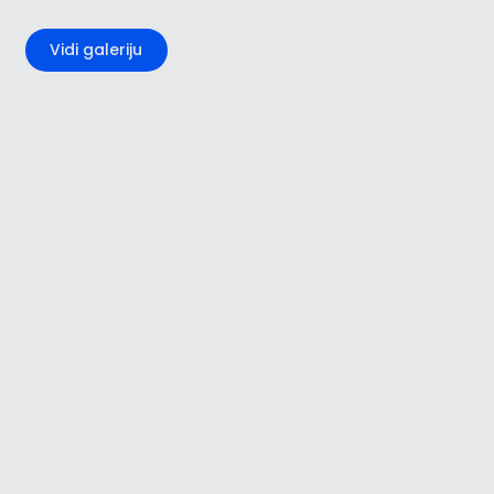
+2
Vidi galeriju