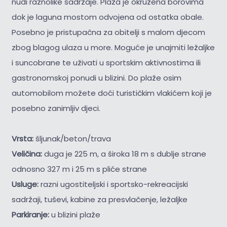
nudi raznolike sadržaje. Plaža je okružena borovima
dok je laguna mostom odvojena od ostatka obale.
Posebno je pristupačna za obitelji s malom djecom
zbog blagog ulaza u more. Moguće je unajmiti ležaljke
i suncobrane te uživati u sportskim aktivnostima ili
gastronomskoj ponudi u blizini. Do plaže osim
automobilom možete doći turističkim vlakićem koji je
posebno zanimljiv djeci.
Vrsta:
šljunak/beton/trava
Veličina:
duga je 225 m, a široka 18 m s dublje strane
odnosno 327 m i 25 m s pliće strane
Usluge:
razni ugostiteljski i sportsko-rekreacijski
sadržaji, tuševi, kabine za presvlačenje, ležaljke
Parkiranje:
u blizini plaže