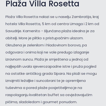
Plaža Villa Rosetta
Plaža Villa Rosetta nalazi se u naselju Zambratija, kraj
hotela Villa Rosetta, 5 km od centra Umaga i 2 km od
Savudrije. Kamenito - šljunčana plaža idealna je za
obitelji. More je plitko s pristupačnim ulazom.
Okružena je zelenilom i hladovinom borova, pa
odgovara i onima koji ne vole predugo izlaganje
izravnom suncu. Plaža je smještena u jednoj od
najljepših uvala sjeverozapadne istre i pruža pogled
na ostatke antičkog grada Sipara. Na plaži se mogu
iznajmiti ležaljke i suncobrani te je opremljena
tuševima a pored plaže posjetiteljima je na
raspolaganju kvalitetan buffet sa osvježavajućim
pićima, sladoledom i gourmet ponudom.