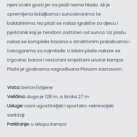
njeni stalni gosti jer na plaži nema hlada. Ali je
opremljena ležaljkama i suncobranima te
baldahinima. Na plaži se nalazi igralište za djecu i
pješčanik koji je tendom zaštićen od sunca. Uz plažu
nalazi se kompleks bazena s atraktivnim prskalicama i
toboganima za najmlađe. U blizini plaže nalaze se
trgovine, barovi i restorani smješteni unutar kampa.
Plaža je godinama nagrađivana Plavom zastavom.
Vrsta:
beton/stijene
Veličina:
duga je 128 m, a široka 27 m
Usluge:
razni ugostiteljski i sportsko-rekreacijski
sadržaji
Parkiranje:
u sklopu kampa