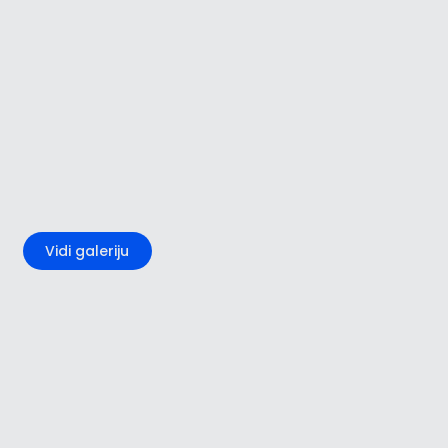
+2
Vidi galeriju