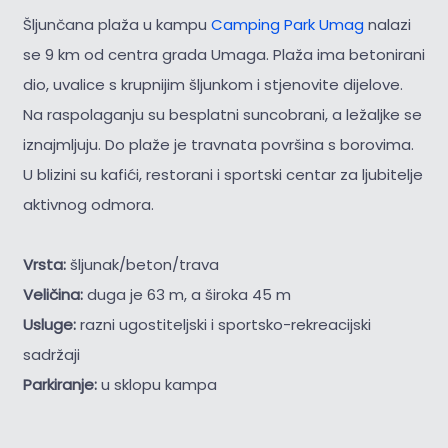
Šljunčana plaža u kampu
Camping Park Umag
nalazi
se 9 km od centra grada Umaga. Plaža ima betonirani
dio, uvalice s krupnijim šljunkom i stjenovite dijelove.
Na raspolaganju su besplatni suncobrani, a ležaljke se
iznajmljuju. Do plaže je travnata površina s borovima.
U blizini su kafići, restorani i sportski centar za ljubitelje
aktivnog odmora.
Vrsta:
šljunak/beton/trava
Veličina:
duga je 63 m, a široka 45 m
Usluge:
razni ugostiteljski i sportsko-rekreacijski
sadržaji
Parkiranje:
u sklopu kampa