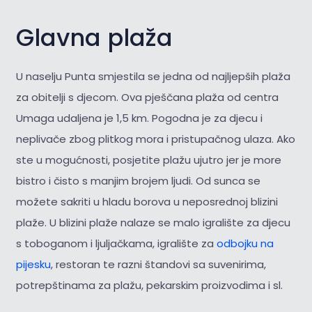
Glavna plaža
U naselju Punta smjestila se jedna od najljepših plaža
za obitelji s djecom. Ova pješčana plaža od centra
Umaga udaljena je 1,5 km. Pogodna je za djecu i
neplivače zbog plitkog mora i pristupačnog ulaza. Ako
ste u mogućnosti, posjetite plažu ujutro jer je more
bistro i čisto s manjim brojem ljudi. Od sunca se
možete sakriti u hladu borova u neposrednoj blizini
plaže. U blizini plaže nalaze se malo igralište za djecu
s toboganom i ljuljačkama, igralište za
odbojku na
pijesku
, restoran te razni štandovi sa suvenirima,
potrepštinama za plažu, pekarskim proizvodima i sl.