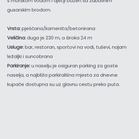
s morskom vodom i dječji bazen sa zabavnim
gusarskim brodom.
Vrsta:
pješčana/kamenita/betonirana
Veličina:
duga je 230 m, a široka 24 m
Usluge:
bar, restoran, sportovi na vodi, tuševi, najam
ležaljki i suncobrana
Parkiranje:
u naselju je osiguran parking za goste
naselja, a najbliža parkirališna mjesta za dnevne
kupače dostupna su uz glavnu cestu preko puta.