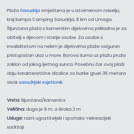
Plaža
Savudrija
smještena je u istoimenom naselju,
kraj kampa Camping Savudrija, 8 km od Umaga.
Šljunčana plaža s kamenitim dijelovima prikladna je za
obitelji s djecom i starije osobe. Za osobe s
invaliditetom na nekim je dijelovima plaže osiguran
pristupačan ulaz u more. Borova šuma uz plažu pruža
zaklon od jakog ljetnog sunca. Posebnu čar ovoj plaži
daju karakteristične dizalice za barke gruei 36 metara
visok
savudrijski svjetionik.
Vrsta:
šljunčana/kamenita
Veličina:
duga je 9 m, a široka 2 m
Usluge:
razni ugostiteljski i sportsko-rekreacijski
sadržaji