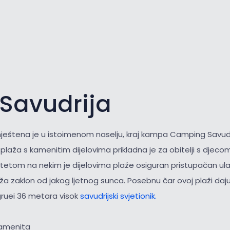
 Savudrija
eštena je u istoimenom naselju, kraj kampa Camping Savudr
laža s kamenitim dijelovima prikladna je za obitelji s djecom 
itetom na nekim je dijelovima plaže osiguran pristupačan ul
a zaklon od jakog ljetnog sunca. Posebnu čar ovoj plaži daju
gruei 36 metara visok
savudrijski svjetionik.
kamenita