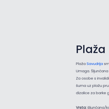
Plaža
Plaža
Savudrija
smj
Umaga. Šljunčana p
Za osobe s invalid
šuma uz plažu pruž
dizalice za barke 
Vrsta:
šljunčana/