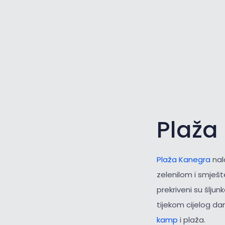
Plaža
Plaža Kanegra
nal
zelenilom i smješt
prekriveni su šlju
tijekom cijelog dan
kamp
i plaža.