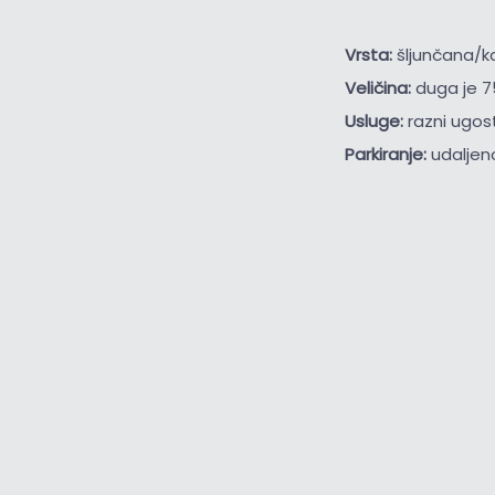
Vrsta:
šljunčana/
Veličina:
duga je 7
Usluge:
razni ugost
Parkiranje:
udaljen