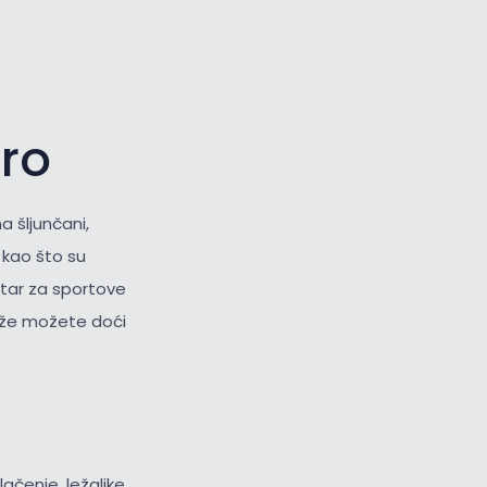
oro
a šljunčani,
i
kao što su
ntar za sportove
laže možete doći
lačenje, ležaljke