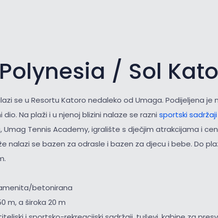
Polynesia / Sol Kat
lazi se u Resortu Katoro nedaleko od Umaga. Podijeljena je n
 dio. Na plaži i u njenoj blizini nalaze se razni
sportski sadržaj
, Umag Tennis Academy, igralište s dječjim atrakcijama i ce
že nalazi se bazen za odrasle i bazen za djecu i bebe. Do p
m.
kamenita/betonirana
50 m, a široka 20 m
iteljski i sportsko-rekreacijski sadržaji, tuševi, kabine za presv