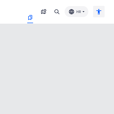
HR
Veliki tekst
Invertiraj boju
Crno-bijelo
Razmak slova
Razmak redova