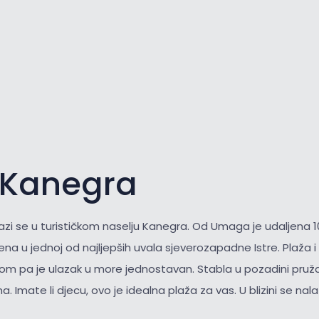
 Kanegra
azi se u turističkom naselju Kanegra. Od Umaga je udaljena 1
ena u jednoj od najljepših uvala sjeverozapadne Istre. Plaža 
nkom pa je ulazak u more jednostavan. Stabla u pozadini pruža
a. Imate li djecu, ovo je idealna plaža za vas. U blizini se nala