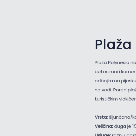
Plaža 
Plaža Polynesia na
betonirani i kameni
odbojka na pijesku
na vodi. Pored pla
turističkim vlakiće
Vrsta:
šljunčana/
Veličina:
duga je 1
Usluge:
razni ugost