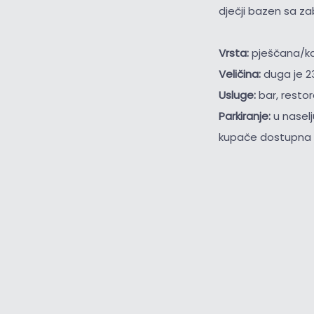
dječji bazen sa z
Vrsta:
pješčana/k
Veličina:
duga je 2
Usluge:
bar, restor
Parkiranje:
u nasel
kupače dostupna s