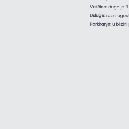
Veličina:
duga je 9
Usluge:
razni ugost
Parkiranje:
u blizin