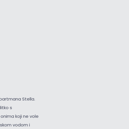
Veliki kursor
Resetiraj alate
 apartmana Stella.
itko s
onima koji ne vole
orskom vodom i