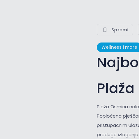
Spremi
Wellness i more
Najbo
Plaža
Plaža Osmica nala
Popločena pješčana
pristupačnim ulaz
predugo izlaganje