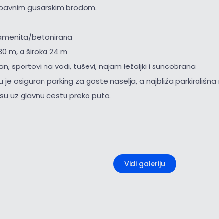
abavnim gusarskim brodom.
amenita/betonirana
30 m, a široka 24 m
an, sportovi na vodi, tuševi, najam ležaljki i suncobrana
ju je osiguran parking za goste naselja, a najbliža parkirališ
u uz glavnu cestu preko puta.
+1
Vidi galeriju