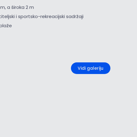
 m, a široka 2 m
iteljski i sportsko-rekreacijski sadržaji
i plaže
+1
Vidi galeriju