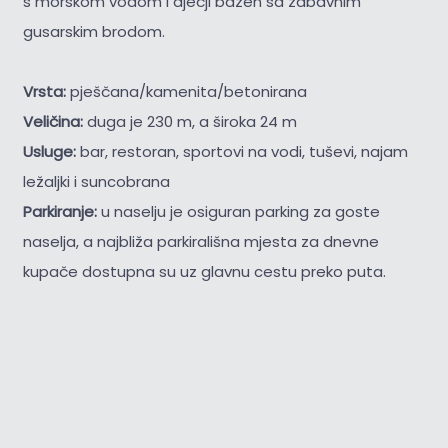
s morskom vodom i dječji bazen sa zabavnim
gusarskim brodom.
Vrsta:
pješčana/kamenita/betonirana
Veličina:
duga je 230 m, a široka 24 m
Usluge:
bar, restoran, sportovi na vodi, tuševi, najam
ležaljki i suncobrana
Parkiranje:
u naselju je osiguran parking za goste
naselja, a najbliža parkirališna mjesta za dnevne
kupače dostupna su uz glavnu cestu preko puta.