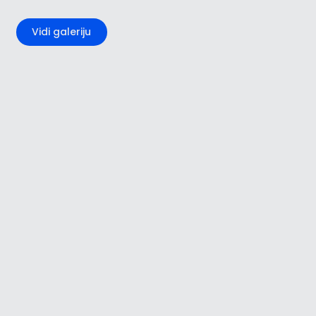
+2
Vidi galeriju