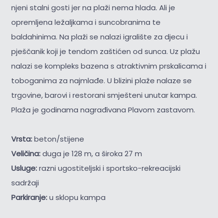
njeni stalni gosti jer na plaži nema hlada. Ali je
opremljena ležaljkama i suncobranima te
baldahinima. Na plaži se nalazi igralište za djecu i
pješčanik koji je tendom zaštićen od sunca. Uz plažu
nalazi se kompleks bazena s atraktivnim prskalicama i
toboganima za najmlađe. U blizini plaže nalaze se
trgovine, barovi i restorani smješteni unutar kampa.
Plaža je godinama nagrađivana Plavom zastavom.
Vrsta:
beton/stijene
Veličina:
duga je 128 m, a široka 27 m
Usluge:
razni ugostiteljski i sportsko-rekreacijski
sadržaji
Parkiranje:
u sklopu kampa