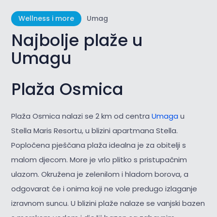
Wellness i more
Umag
Najbolje plaže u
Umagu
Plaža Osmica
Plaža Osmica nalazi se 2 km od centra
Umaga
u
Stella Maris Resortu, u blizini apartmana Stella.
Popločena pješčana plaža idealna je za obitelji s
malom djecom. More je vrlo plitko s pristupačnim
ulazom. Okružena je zelenilom i hladom borova, a
odgovarat će i onima koji ne vole predugo izlaganje
izravnom suncu. U blizini plaže nalaze se vanjski bazen