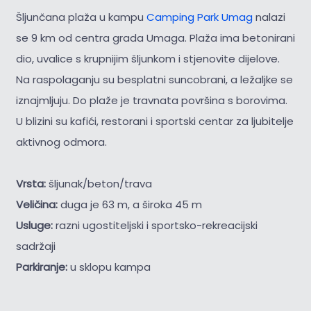
Šljunčana plaža u kampu
Camping Park Umag
nalazi
se 9 km od centra grada Umaga. Plaža ima betonirani
dio, uvalice s krupnijim šljunkom i stjenovite dijelove.
Na raspolaganju su besplatni suncobrani, a ležaljke se
iznajmljuju. Do plaže je travnata površina s borovima.
U blizini su kafići, restorani i sportski centar za ljubitelje
aktivnog odmora.
Vrsta:
šljunak/beton/trava
Veličina:
duga je 63 m, a široka 45 m
Usluge:
razni ugostiteljski i sportsko-rekreacijski
sadržaji
Parkiranje:
u sklopu kampa