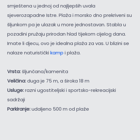
smještena u jednoj od najljepših uvala
sjeverozapadne Istre. Plaža i morsko dno prekriveni su
šljunkom pa je ulazak u more jednostavan. Stabla u
pozadini pružaju prirodan hlad tijekom cijelog dana.
Imate li djecu, ovo je idealna plaža za vas. U blizini se
nalaze naturistički
kamp
i plaža.
Vrsta:
šljunčana/kamenita
Veličina:
duga je 75 m, a široka 18 m
Usluge:
razni ugostiteljski i sportsko-rekreacijski
sadržaji
Parkiranje:
udaljeno 500 m od plaže