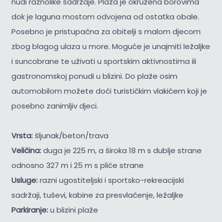
nudi raznolike sadržaje. Plaža je okružena borovima
dok je laguna mostom odvojena od ostatka obale.
Posebno je pristupačna za obitelji s malom djecom
zbog blagog ulaza u more. Moguće je unajmiti ležaljke
i suncobrane te uživati u sportskim aktivnostima ili
gastronomskoj ponudi u blizini. Do plaže osim
automobilom možete doći turističkim vlakićem koji je
posebno zanimljiv djeci.
Vrsta:
šljunak/beton/trava
Veličina:
duga je 225 m, a široka 18 m s dublje strane
odnosno 327 m i 25 m s pliće strane
Usluge:
razni ugostiteljski i sportsko-rekreacijski
sadržaji, tuševi, kabine za presvlačenje, ležaljke
Parkiranje:
u blizini plaže