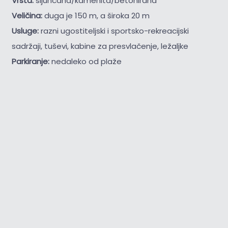
Vrsta:
šljunčana/kamenita/betonirana
Veličina:
duga je 150 m, a široka 20 m
Usluge:
razni ugostiteljski i sportsko-rekreacijski
sadržaji, tuševi, kabine za presvlačenje, ležaljke
Parkiranje:
nedaleko od plaže