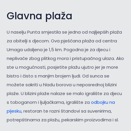
Glavna plaža
U naselju Punta smjestila se jedna od najljepših plaža
za obitelji s djecom. Ova pješčana plaža od centra
Umaga udaljena je 1,5 km. Pogodna je za djecu i
neplivače zbog plitkog mora i pristupačnog ulaza. Ako
ste u mogućnosti, posjetite plažu ujutro jer je more
bistro i čisto s manjim brojem ljudi. Od sunca se
možete sakriti u hladu borova u neposrednoj blizini
plaže. U blizini plaže nalaze se malo igralište za djecu
s toboganom i ljuljačkama, igralište za
odbojku na
pijesku
, restoran te razni štandovi sa suvenirima,
potrepštinama za plažu, pekarskim proizvodima i sl.