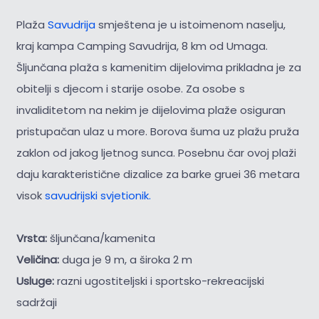
Plaža
Savudrija
smještena je u istoimenom naselju,
kraj kampa Camping Savudrija, 8 km od Umaga.
Šljunčana plaža s kamenitim dijelovima prikladna je za
obitelji s djecom i starije osobe. Za osobe s
invaliditetom na nekim je dijelovima plaže osiguran
pristupačan ulaz u more. Borova šuma uz plažu pruža
zaklon od jakog ljetnog sunca. Posebnu čar ovoj plaži
daju karakteristične dizalice za barke gruei 36 metara
visok
savudrijski svjetionik.
Vrsta:
šljunčana/kamenita
Veličina:
duga je 9 m, a široka 2 m
Usluge:
razni ugostiteljski i sportsko-rekreacijski
sadržaji