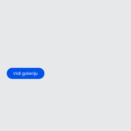
+2
Vidi galeriju