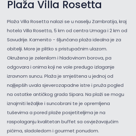
Plaža Villa Rosetta
Plaža Villa Rosetta nalazi se u naselju Zambratija, kraj
hotela Villa Rosetta, 5 km od centra Umaga i 2 km od
Savudrije. Kamenito - šljunčana plaža idealna je za
obitelji. More je plitko s pristupačnim ulazom.
Okružena je zelenilom i hladovinom borova, pa
odgovara i onima koji ne vole predugo izlaganje
izravnom suncu. Plaža je smještena u jednoj od
najljepših uvala sjeverozapadne istre i pruža pogled
na ostatke antičkog grada Sipara. Na plaži se mogu
iznajmiti ležaljke i suncobrani te je opremljena
tuševima a pored plaže posjetiteljima je na
raspolaganju kvalitetan buffet sa osvježavajućim
pićima, sladoledom i gourmet ponudom.