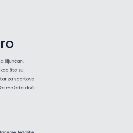
oro
a šljunčani,
i
kao što su
ntar za sportove
laže možete doći
lačenje, ležaljke