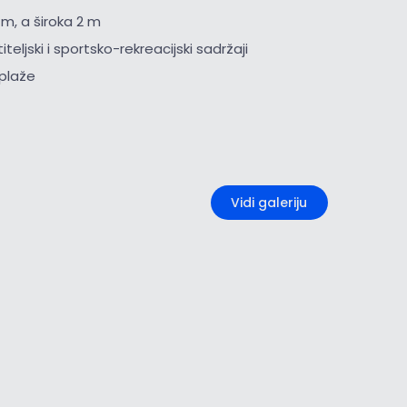
 m, a široka 2 m
iteljski i sportsko-rekreacijski sadržaji
i plaže
+1
Vidi galeriju