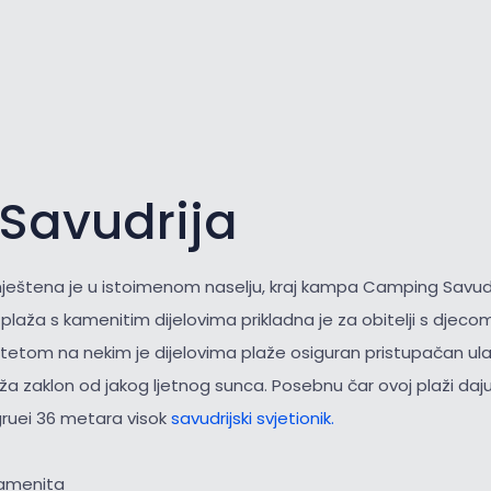
 Savudrija
eštena je u istoimenom naselju, kraj kampa Camping Savudr
laža s kamenitim dijelovima prikladna je za obitelji s djecom 
itetom na nekim je dijelovima plaže osiguran pristupačan ul
a zaklon od jakog ljetnog sunca. Posebnu čar ovoj plaži daju
gruei 36 metara visok
savudrijski svjetionik.
kamenita