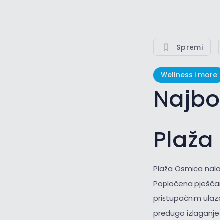
Spremi
Wellness i more
Najbo
Plaža
Plaža Osmica nala
Popločena pješčana
pristupačnim ulaz
predugo izlaganje