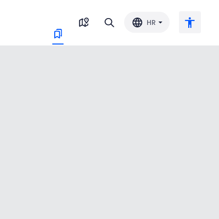
HR
Veliki tekst
Invertiraj boju
Crno-bijelo
Razmak slova
Razmak redova