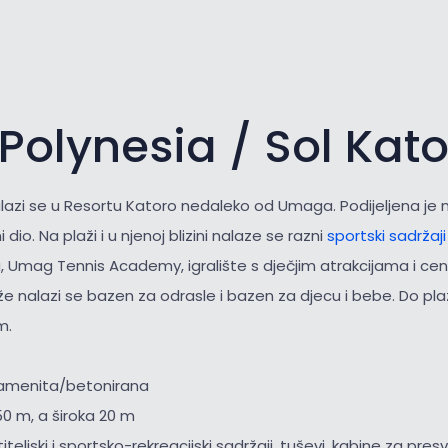
Polynesia / Sol Kat
lazi se u Resortu Katoro nedaleko od Umaga. Podijeljena je n
 dio. Na plaži i u njenoj blizini nalaze se razni
sportski sadržaj
, Umag Tennis Academy, igralište s dječjim atrakcijama i ce
že nalazi se bazen za odrasle i bazen za djecu i bebe. Do p
m.
kamenita/betonirana
50 m, a široka 20 m
iteljski i sportsko-rekreacijski sadržaji, tuševi, kabine za presv