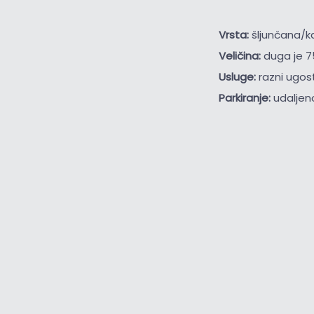
Vrsta:
šljunčana/
Veličina:
duga je 7
Usluge:
razni ugost
Parkiranje:
udaljen