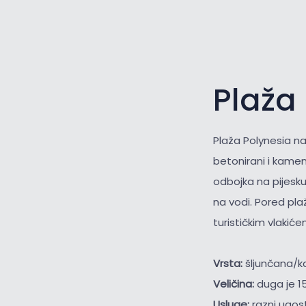
Plaža 
Plaža Polynesia na
betonirani i kameni
odbojka na pijesku
na vodi. Pored pla
turističkim vlakiće
Vrsta:
šljunčana/
Veličina:
duga je 1
Usluge:
razni ugost