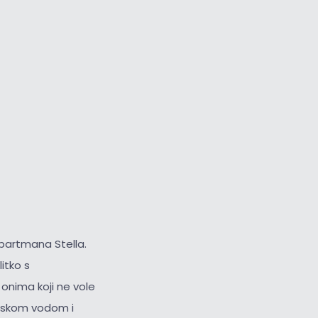
Veliki kursor
Resetiraj alate
 apartmana Stella.
itko s
onima koji ne vole
orskom vodom i