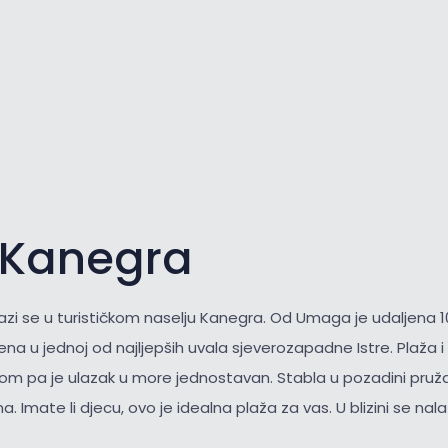
 Kanegra
azi se u turističkom naselju Kanegra. Od Umaga je udaljena 1
ena u jednoj od najljepših uvala sjeverozapadne Istre. Plaža 
nkom pa je ulazak u more jednostavan. Stabla u pozadini pruža
a. Imate li djecu, ovo je idealna plaža za vas. U blizini se nala