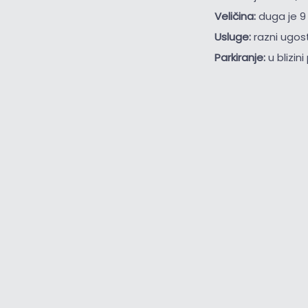
Veličina:
duga je 9
Usluge:
razni ugost
Parkiranje:
u blizin