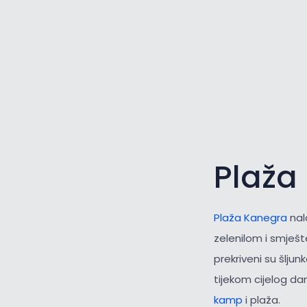
Plaža
Plaža Kanegra
nal
zelenilom i smješt
prekriveni su šlju
tijekom cijelog dan
kamp
i plaža.