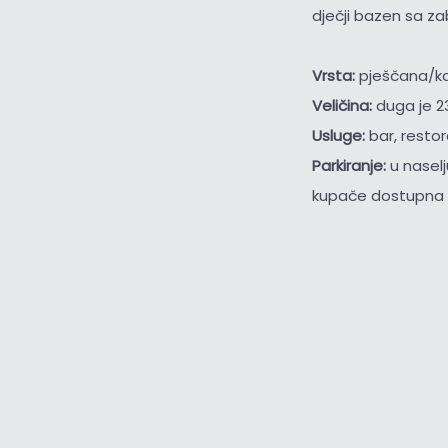
dječji bazen sa z
Vrsta:
pješčana/k
Veličina:
duga je 2
Usluge:
bar, restor
Parkiranje:
u nasel
kupače dostupna s