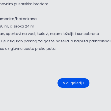
abavnim gusarskim brodom.
amenita/betonirana
30 m, a široka 24 m
an, sportovi na vodi, tuševi, najam ležaljki i suncobrana
ju je osiguran parking za goste naselja, a najbliža parkirališ
u uz glavnu cestu preko puta.
+1
Vidi galeriju