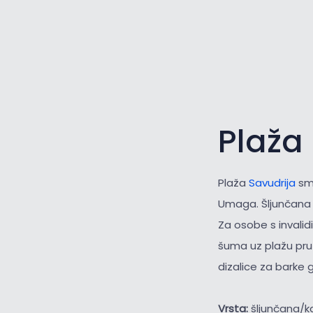
Plaža
Plaža
Savudrija
smj
Umaga. Šljunčana p
Za osobe s invalid
šuma uz plažu pruž
dizalice za barke 
Vrsta:
šljunčana/