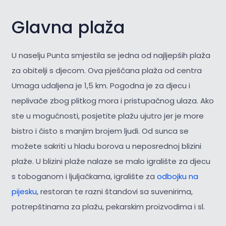
Glavna plaža
U naselju Punta smjestila se jedna od najljepših plaža
za obitelji s djecom. Ova pješčana plaža od centra
Umaga udaljena je 1,5 km. Pogodna je za djecu i
neplivače zbog plitkog mora i pristupačnog ulaza. Ako
ste u mogućnosti, posjetite plažu ujutro jer je more
bistro i čisto s manjim brojem ljudi. Od sunca se
možete sakriti u hladu borova u neposrednoj blizini
plaže. U blizini plaže nalaze se malo igralište za djecu
s toboganom i ljuljačkama, igralište za
odbojku na
pijesku
, restoran te razni štandovi sa suvenirima,
potrepštinama za plažu, pekarskim proizvodima i sl.