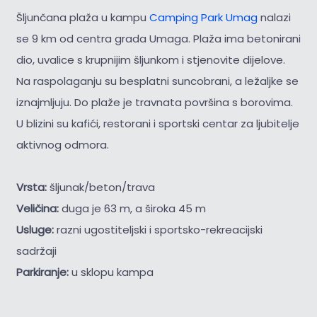
Šljunčana plaža u kampu
Camping Park Umag
nalazi
se 9 km od centra grada Umaga. Plaža ima betonirani
dio, uvalice s krupnijim šljunkom i stjenovite dijelove.
Na raspolaganju su besplatni suncobrani, a ležaljke se
iznajmljuju. Do plaže je travnata površina s borovima.
U blizini su kafići, restorani i sportski centar za ljubitelje
aktivnog odmora.
Vrsta:
šljunak/beton/trava
Veličina:
duga je 63 m, a široka 45 m
Usluge:
razni ugostiteljski i sportsko-rekreacijski
sadržaji
Parkiranje:
u sklopu kampa