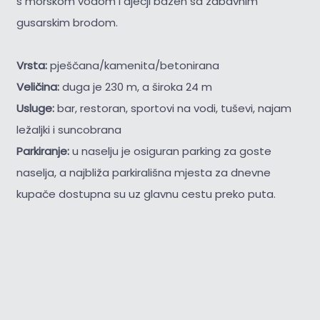
s morskom vodom i dječji bazen sa zabavnim
gusarskim brodom.
Vrsta:
pješčana/kamenita/betonirana
Veličina:
duga je 230 m, a široka 24 m
Usluge:
bar, restoran, sportovi na vodi, tuševi, najam
ležaljki i suncobrana
Parkiranje:
u naselju je osiguran parking za goste
naselja, a najbliža parkirališna mjesta za dnevne
kupače dostupna su uz glavnu cestu preko puta.