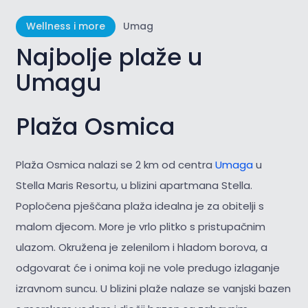
Wellness i more
Umag
Najbolje plaže u
Umagu
Plaža Osmica
Plaža Osmica nalazi se 2 km od centra
Umaga
u
Stella Maris Resortu, u blizini apartmana Stella.
Popločena pješčana plaža idealna je za obitelji s
malom djecom. More je vrlo plitko s pristupačnim
ulazom. Okružena je zelenilom i hladom borova, a
odgovarat će i onima koji ne vole predugo izlaganje
izravnom suncu. U blizini plaže nalaze se vanjski bazen