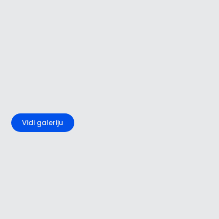
+2
Vidi galeriju