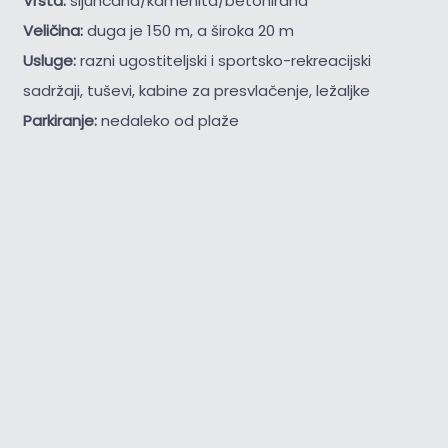
Vrsta:
šljunčana/kamenita/betonirana
Veličina:
duga je 150 m, a široka 20 m
Usluge:
razni ugostiteljski i sportsko-rekreacijski
sadržaji, tuševi, kabine za presvlačenje, ležaljke
Parkiranje:
nedaleko od plaže