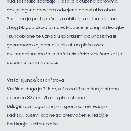
nudi raznolike sadržaje. Plaža je okružena borovima
dok je laguna mostom odvojena od ostatka obale.
Posebno je pristupačna za obitelji s malom djecom
zbog blagog ulaza u more. Moguće je unajmiti ležaljke
i suncobrane te uživati u sportskim aktivnostima ili
gastronomskoj ponudi u blizini. Do plaže osim
automobilom možete doći turističkim vlakićem koji je
posebno zanimljiv djeci.
Vrsta:
šljunak/beton/trava
Veličina:
duga je 225 m, a široka 18 m s dublje strane
odnosno 327 m i 25 m s pliće strane
Usluge:
razni ugostiteljski i sportsko-rekreacijski
sadržaji, tuševi, kabine za presvlačenje, ležaljke
Parkiranje:
u blizini plaže