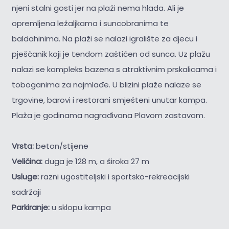
njeni stalni gosti jer na plaži nema hlada. Ali je
opremljena ležaljkama i suncobranima te
baldahinima. Na plaži se nalazi igralište za djecu i
pješčanik koji je tendom zaštićen od sunca. Uz plažu
nalazi se kompleks bazena s atraktivnim prskalicama i
toboganima za najmlađe. U blizini plaže nalaze se
trgovine, barovi i restorani smješteni unutar kampa.
Plaža je godinama nagrađivana Plavom zastavom.
Vrsta:
beton/stijene
Veličina:
duga je 128 m, a široka 27 m
Usluge:
razni ugostiteljski i sportsko-rekreacijski
sadržaji
Parkiranje:
u sklopu kampa