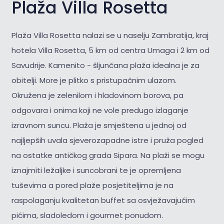
Plaža Villa Rosetta
Plaža Villa Rosetta nalazi se u naselju Zambratija, kraj
hotela Villa Rosetta, 5 km od centra Umaga i 2 km od
Savudrije. Kamenito - šljunčana plaža idealna je za
obitelji. More je plitko s pristupačnim ulazom.
Okružena je zelenilom i hladovinom borova, pa
odgovara i onima koji ne vole predugo izlaganje
izravnom suncu. Plaža je smještena u jednoj od
najljepših uvala sjeverozapadne istre i pruža pogled
na ostatke antičkog grada Sipara. Na plaži se mogu
iznajmiti ležaljke i suncobrani te je opremljena
tuševima a pored plaže posjetiteljima je na
raspolaganju kvalitetan buffet sa osvježavajućim
pićima, sladoledom i gourmet ponudom.