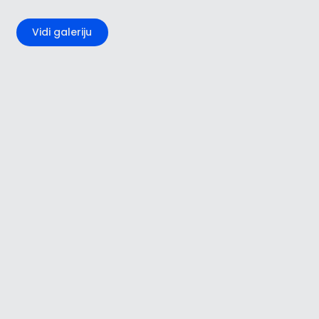
+2
Vidi galeriju