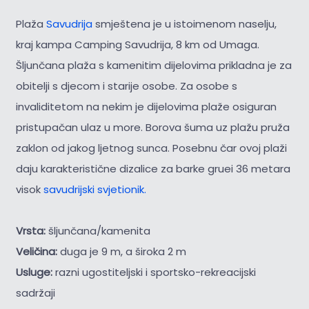
Plaža
Savudrija
smještena je u istoimenom naselju,
kraj kampa Camping Savudrija, 8 km od Umaga.
Šljunčana plaža s kamenitim dijelovima prikladna je za
obitelji s djecom i starije osobe. Za osobe s
invaliditetom na nekim je dijelovima plaže osiguran
pristupačan ulaz u more. Borova šuma uz plažu pruža
zaklon od jakog ljetnog sunca. Posebnu čar ovoj plaži
daju karakteristične dizalice za barke gruei 36 metara
visok
savudrijski svjetionik.
Vrsta:
šljunčana/kamenita
Veličina:
duga je 9 m, a široka 2 m
Usluge:
razni ugostiteljski i sportsko-rekreacijski
sadržaji