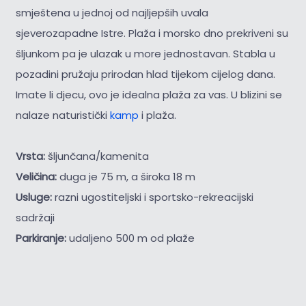
smještena u jednoj od najljepših uvala
sjeverozapadne Istre. Plaža i morsko dno prekriveni su
šljunkom pa je ulazak u more jednostavan. Stabla u
pozadini pružaju prirodan hlad tijekom cijelog dana.
Imate li djecu, ovo je idealna plaža za vas. U blizini se
nalaze naturistički
kamp
i plaža.
Vrsta:
šljunčana/kamenita
Veličina:
duga je 75 m, a široka 18 m
Usluge:
razni ugostiteljski i sportsko-rekreacijski
sadržaji
Parkiranje:
udaljeno 500 m od plaže