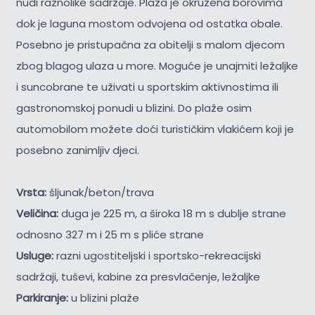
nudi raznolike sadržaje. Plaža je okružena borovima
dok je laguna mostom odvojena od ostatka obale.
Posebno je pristupačna za obitelji s malom djecom
zbog blagog ulaza u more. Moguće je unajmiti ležaljke
i suncobrane te uživati u sportskim aktivnostima ili
gastronomskoj ponudi u blizini. Do plaže osim
automobilom možete doći turističkim vlakićem koji je
posebno zanimljiv djeci.
Vrsta:
šljunak/beton/trava
Veličina:
duga je 225 m, a široka 18 m s dublje strane
odnosno 327 m i 25 m s pliće strane
Usluge:
razni ugostiteljski i sportsko-rekreacijski
sadržaji, tuševi, kabine za presvlačenje, ležaljke
Parkiranje:
u blizini plaže