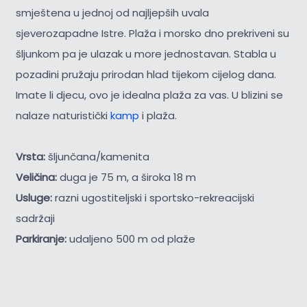
smještena u jednoj od najljepših uvala
sjeverozapadne Istre. Plaža i morsko dno prekriveni su
šljunkom pa je ulazak u more jednostavan. Stabla u
pozadini pružaju prirodan hlad tijekom cijelog dana.
Imate li djecu, ovo je idealna plaža za vas. U blizini se
nalaze naturistički
kamp
i plaža.
Vrsta:
šljunčana/kamenita
Veličina:
duga je 75 m, a široka 18 m
Usluge:
razni ugostiteljski i sportsko-rekreacijski
sadržaji
Parkiranje:
udaljeno 500 m od plaže