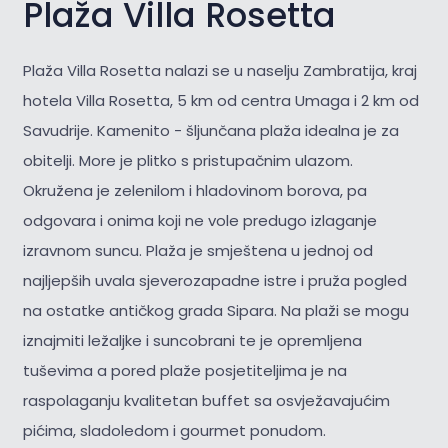
Plaža Villa Rosetta
Plaža Villa Rosetta nalazi se u naselju Zambratija, kraj
hotela Villa Rosetta, 5 km od centra Umaga i 2 km od
Savudrije. Kamenito - šljunčana plaža idealna je za
obitelji. More je plitko s pristupačnim ulazom.
Okružena je zelenilom i hladovinom borova, pa
odgovara i onima koji ne vole predugo izlaganje
izravnom suncu. Plaža je smještena u jednoj od
najljepših uvala sjeverozapadne istre i pruža pogled
na ostatke antičkog grada Sipara. Na plaži se mogu
iznajmiti ležaljke i suncobrani te je opremljena
tuševima a pored plaže posjetiteljima je na
raspolaganju kvalitetan buffet sa osvježavajućim
pićima, sladoledom i gourmet ponudom.