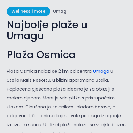
Wellness i more
Umag
Najbolje plaže u
Umagu
Plaža Osmica
Plaža Osmica nalazi se 2 km od centra
Umaga
u
Stella Maris Resortu, u blizini apartmana Stella.
Popločena pješčana plaža idealna je za obitelji s
malom djecom. More je vrlo plitko s pristupačnim
ulazom. Okružena je zelenilom i hladom borova, a
odgovarat će i onima koji ne vole predugo izlaganje
izravnom suncu. U blizini plaže nalaze se vanjski bazen