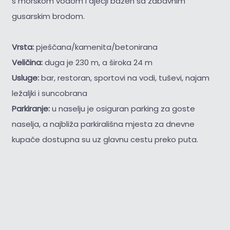
s morskom vodom i dječji bazen sa zabavnim
gusarskim brodom.
Vrsta:
pješčana/kamenita/betonirana
Veličina:
duga je 230 m, a široka 24 m
Usluge:
bar, restoran, sportovi na vodi, tuševi, najam
ležaljki i suncobrana
Parkiranje:
u naselju je osiguran parking za goste
naselja, a najbliža parkirališna mjesta za dnevne
kupače dostupna su uz glavnu cestu preko puta.