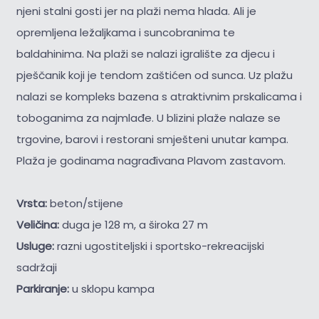
njeni stalni gosti jer na plaži nema hlada. Ali je
opremljena ležaljkama i suncobranima te
baldahinima. Na plaži se nalazi igralište za djecu i
pješčanik koji je tendom zaštićen od sunca. Uz plažu
nalazi se kompleks bazena s atraktivnim prskalicama i
toboganima za najmlađe. U blizini plaže nalaze se
trgovine, barovi i restorani smješteni unutar kampa.
Plaža je godinama nagrađivana Plavom zastavom.
Vrsta:
beton/stijene
Veličina:
duga je 128 m, a široka 27 m
Usluge:
razni ugostiteljski i sportsko-rekreacijski
sadržaji
Parkiranje:
u sklopu kampa