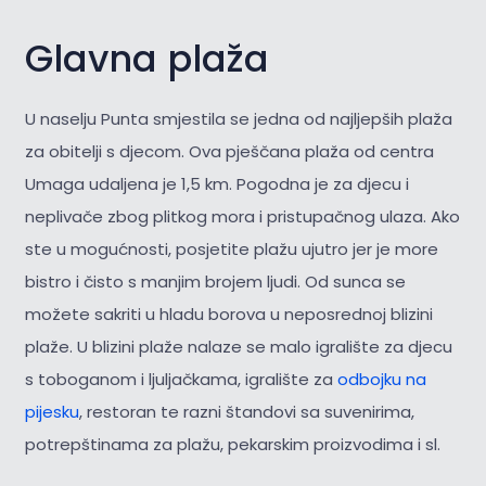
Glavna plaža
U naselju Punta smjestila se jedna od najljepših plaža
za obitelji s djecom. Ova pješčana plaža od centra
Umaga udaljena je 1,5 km. Pogodna je za djecu i
neplivače zbog plitkog mora i pristupačnog ulaza. Ako
ste u mogućnosti, posjetite plažu ujutro jer je more
bistro i čisto s manjim brojem ljudi. Od sunca se
možete sakriti u hladu borova u neposrednoj blizini
plaže. U blizini plaže nalaze se malo igralište za djecu
s toboganom i ljuljačkama, igralište za
odbojku na
pijesku
, restoran te razni štandovi sa suvenirima,
potrepštinama za plažu, pekarskim proizvodima i sl.