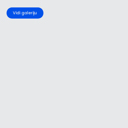
+2
Vidi galeriju