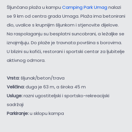
Šljunčana plaža u kampu
Camping Park Umag
nalazi
se 9 km od centra grada Umaga. Plaža ima betonirani
dio, uvalice s krupnijim šljunkom i stjenovite dijelove.
Na raspolaganju su besplatni suncobrani, a ležaljke se
iznajmljuju. Do plaže je travnata površina s borovima.
U blizini su kafići, restorani i sportski centar za ljubitelje
aktivnog odmora.
Vrsta:
šljunak/beton/trava
Veličina:
duga je 63 m, a široka 45 m
Usluge:
razni ugostiteljski i sportsko-rekreacijski
sadržaji
Parkiranje:
u sklopu kampa