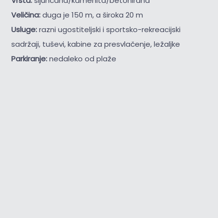
Vrsta:
šljunčana/kamenita/betonirana
Veličina:
duga je 150 m, a široka 20 m
Usluge:
razni ugostiteljski i sportsko-rekreacijski
sadržaji, tuševi, kabine za presvlačenje, ležaljke
Parkiranje:
nedaleko od plaže