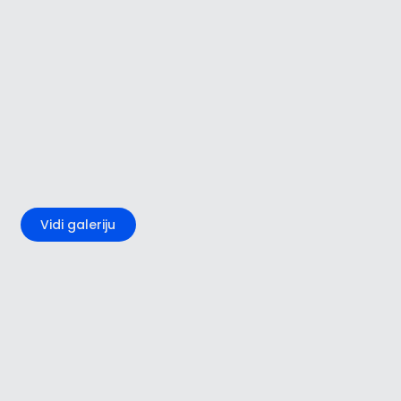
+2
Vidi galeriju