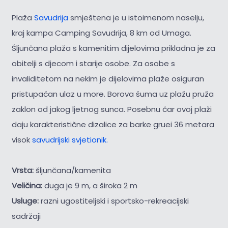
Plaža
Savudrija
smještena je u istoimenom naselju,
kraj kampa Camping Savudrija, 8 km od Umaga.
Šljunčana plaža s kamenitim dijelovima prikladna je za
obitelji s djecom i starije osobe. Za osobe s
invaliditetom na nekim je dijelovima plaže osiguran
pristupačan ulaz u more. Borova šuma uz plažu pruža
zaklon od jakog ljetnog sunca. Posebnu čar ovoj plaži
daju karakteristične dizalice za barke gruei 36 metara
visok
savudrijski svjetionik.
Vrsta:
šljunčana/kamenita
Veličina:
duga je 9 m, a široka 2 m
Usluge:
razni ugostiteljski i sportsko-rekreacijski
sadržaji