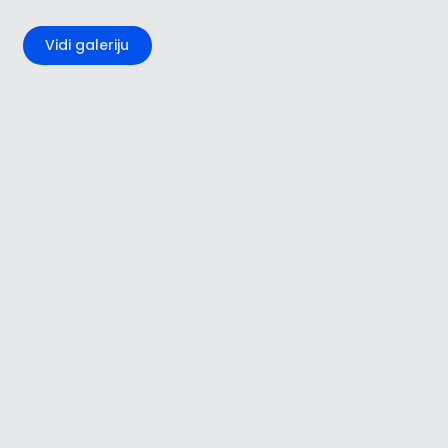
+2
Vidi galeriju