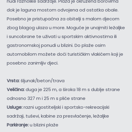
nudi raznolike sadržaje. Plaža je okružena borovima
dok je laguna mostom odvojena od ostatka obale.
Posebno je pristupačna za obitelji s malom djecom
zbog blagog ulaza u more. Moguće je unajmiti ležaljke
i suncobrane te uživati u sportskim aktivnostima ili
gastronomskoj ponudi u blizini. Do plaže osim
automobilom možete doći turističkim vlakićem koji je
posebno zanimljiv djeci.
Vrsta:
šljunak/beton/trava
Veličina:
duga je 225 m, a široka 18 m s dublje strane
odnosno 327 m i 25 m s pliće strane
Usluge:
razni ugostiteljski i sportsko-rekreacijski
sadržaji, tuševi, kabine za presvlačenje, ležaljke
Parkiranje:
u blizini plaže