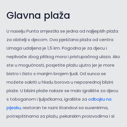
Glavna plaža
U naselju Punta smjestila se jedna od najljepših plaža
za obitelji s djecom. Ova pješčana plaža od centra
Umaga udaljena je 1,5 km. Pogodna je za djecu i
neplivače zbog plitkog mora i pristupačnog ulaza. Ako
ste u mogućnosti, posjetite plažu ujutro jer je more
bistro i čisto s manjim brojem ljudi. Od sunca se
možete sakriti u hladu borova u neposrednoj blizini
plaže. U blizini plaže nalaze se malo igralište za djecu
s toboganom i ljuljačkama, igralište za
odbojku na
pijesku
, restoran te razni štandovi sa suvenirima,
potrepštinama za plažu, pekarskim proizvodima i sl.