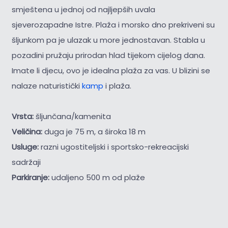
smještena u jednoj od najljepših uvala
sjeverozapadne Istre. Plaža i morsko dno prekriveni su
šljunkom pa je ulazak u more jednostavan. Stabla u
pozadini pružaju prirodan hlad tijekom cijelog dana.
Imate li djecu, ovo je idealna plaža za vas. U blizini se
nalaze naturistički
kamp
i plaža.
Vrsta:
šljunčana/kamenita
Veličina:
duga je 75 m, a široka 18 m
Usluge:
razni ugostiteljski i sportsko-rekreacijski
sadržaji
Parkiranje:
udaljeno 500 m od plaže