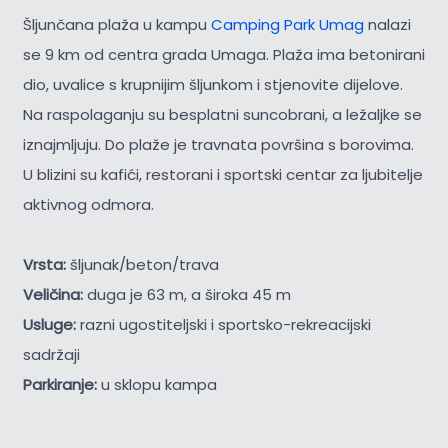
Šljunčana plaža u kampu
Camping Park Umag
nalazi
se 9 km od centra grada Umaga. Plaža ima betonirani
dio, uvalice s krupnijim šljunkom i stjenovite dijelove.
Na raspolaganju su besplatni suncobrani, a ležaljke se
iznajmljuju. Do plaže je travnata površina s borovima.
U blizini su kafići, restorani i sportski centar za ljubitelje
aktivnog odmora.
Vrsta:
šljunak/beton/trava
Veličina:
duga je 63 m, a široka 45 m
Usluge:
razni ugostiteljski i sportsko-rekreacijski
sadržaji
Parkiranje:
u sklopu kampa