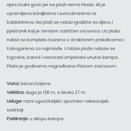
njeni stalni gosti jer na plaži nema hlada. Ali je
opremljena ležaljkama i suncobranima te
baldahinima. Na plaži se nalazi igralište za djecu i
pješčanik koji je tendom zaštićen od sunca. Uz plažu
nalazi se kompleks bazena s atraktivnim prskalicama i
toboganima za najmlađe. U blizini plaže nalaze se
trgovine, barovi i restorani smješteni unutar kampa.
Plaža je godinama nagrađivana Plavom zastavom.
Vrsta:
beton/stijene
Veličina:
duga je 128 m, a široka 27 m
Usluge:
razni ugostiteljski i sportsko-rekreacijski
sadržaji
Parkiranje:
u sklopu kampa