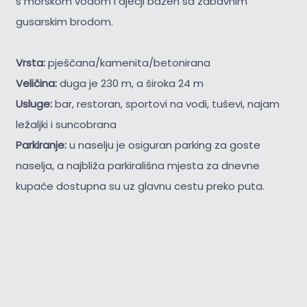
s morskom vodom i dječji bazen sa zabavnim
gusarskim brodom.
Vrsta:
pješčana/kamenita/betonirana
Veličina:
duga je 230 m, a široka 24 m
Usluge:
bar, restoran, sportovi na vodi, tuševi, najam
ležaljki i suncobrana
Parkiranje:
u naselju je osiguran parking za goste
naselja, a najbliža parkirališna mjesta za dnevne
kupače dostupna su uz glavnu cestu preko puta.