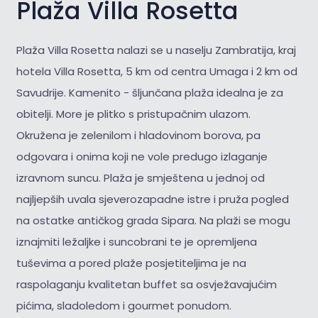
Plaža Villa Rosetta
Plaža Villa Rosetta nalazi se u naselju Zambratija, kraj
hotela Villa Rosetta, 5 km od centra Umaga i 2 km od
Savudrije. Kamenito - šljunčana plaža idealna je za
obitelji. More je plitko s pristupačnim ulazom.
Okružena je zelenilom i hladovinom borova, pa
odgovara i onima koji ne vole predugo izlaganje
izravnom suncu. Plaža je smještena u jednoj od
najljepših uvala sjeverozapadne istre i pruža pogled
na ostatke antičkog grada Sipara. Na plaži se mogu
iznajmiti ležaljke i suncobrani te je opremljena
tuševima a pored plaže posjetiteljima je na
raspolaganju kvalitetan buffet sa osvježavajućim
pićima, sladoledom i gourmet ponudom.