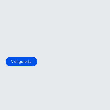
+2
Vidi galeriju