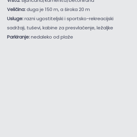
Vrsta:
šljunčana/kamenita/betonirana
Veličina:
duga je 150 m, a široka 20 m
Usluge:
razni ugostiteljski i sportsko-rekreacijski
sadržaji, tuševi, kabine za presvlačenje, ležaljke
Parkiranje:
nedaleko od plaže