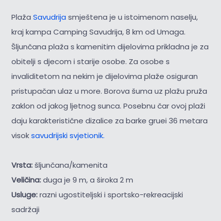
Plaža
Savudrija
smještena je u istoimenom naselju,
kraj kampa Camping Savudrija, 8 km od Umaga.
Šljunčana plaža s kamenitim dijelovima prikladna je za
obitelji s djecom i starije osobe. Za osobe s
invaliditetom na nekim je dijelovima plaže osiguran
pristupačan ulaz u more. Borova šuma uz plažu pruža
zaklon od jakog ljetnog sunca. Posebnu čar ovoj plaži
daju karakteristične dizalice za barke gruei 36 metara
visok
savudrijski svjetionik.
Vrsta:
šljunčana/kamenita
Veličina:
duga je 9 m, a široka 2 m
Usluge:
razni ugostiteljski i sportsko-rekreacijski
sadržaji