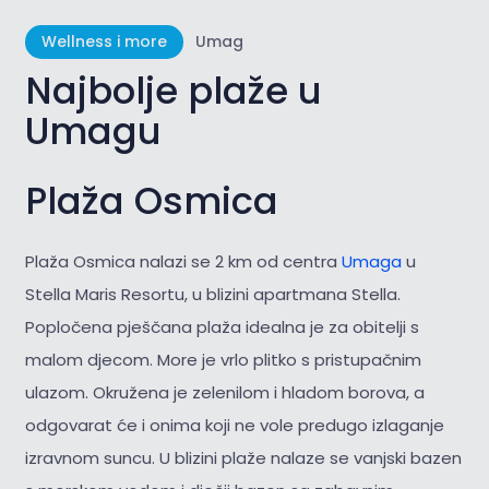
Wellness i more
Umag
Najbolje plaže u
Umagu
Plaža Osmica
Plaža Osmica nalazi se 2 km od centra
Umaga
u
Stella Maris Resortu, u blizini apartmana Stella.
Popločena pješčana plaža idealna je za obitelji s
malom djecom. More je vrlo plitko s pristupačnim
ulazom. Okružena je zelenilom i hladom borova, a
odgovarat će i onima koji ne vole predugo izlaganje
izravnom suncu. U blizini plaže nalaze se vanjski bazen