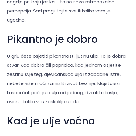
negdje pri kraju jezika – to se zove retronazalna
percepcija. Sad progutajte sve ili koliko vam je
ugodno.
Pikantno je dobro
U grlu ćete osjetiti pikantnost, ljutinu ulja. To je dobra
stvar. Kao dobra čili papričica, kad jednom osjetite
žestinu svježeg, djevičanskog ulja iz zapadne Istre,
nećete više moći zamisliti život bez nje. Majstorski
kušači čak pričaju o ulju od jednog, dva ili tri kašlja,
ovisno koliko vas zaškaklja u grlu.
Kad je ulje voćno