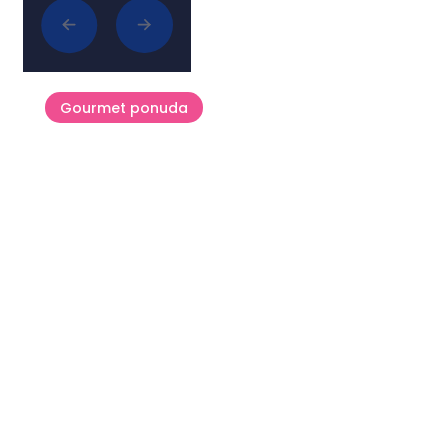
Povezani članci
Gourmet ponuda
Flos Olei – Vodič koji piše
svjetske standarde maslinovog