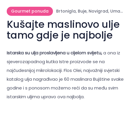
Gourmet ponuda
Brtonigla, Buje, Novigrad, Umag, Motovun, Grožnjan, Oprtalj
Kušajte maslinovo ulje
tamo gdje je najbolje
Istarska su ulja proslavljena u cijelom svijetu,
a ona iz
sjeverozapadnog kutka Istre proizvode se na
najčudesnijoj mikrolokaciji. Flos Olei, najvažniji svjetski
katalog ulja nagrađivao je 60 maslinara Bujštine svake
godine i s ponosom možemo reći da su među svim
istarskim uljima upravo ova najbolja.