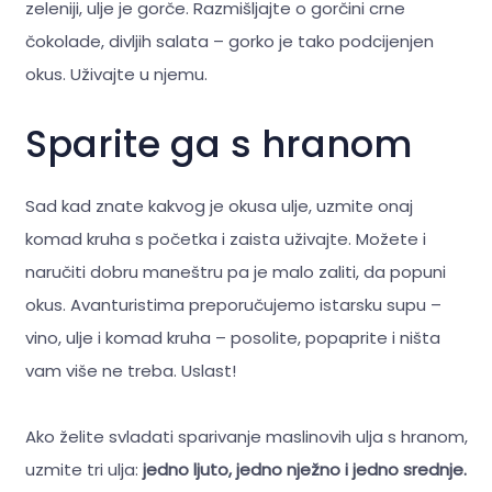
zeleniji, ulje je gorče. Razmišljajte o gorčini crne
čokolade, divljih salata – gorko je tako podcijenjen
okus. Uživajte u njemu.
Sparite ga s hranom
Sad kad znate kakvog je okusa ulje, uzmite onaj
komad kruha s početka i zaista uživajte. Možete i
naručiti dobru maneštru pa je malo zaliti, da popuni
okus. Avanturistima preporučujemo istarsku supu –
vino, ulje i komad kruha – posolite, popaprite i ništa
vam više ne treba. Uslast!
Ako želite svladati sparivanje maslinovih ulja s hranom,
uzmite tri ulja:
jedno ljuto, jedno nježno i jedno srednje.