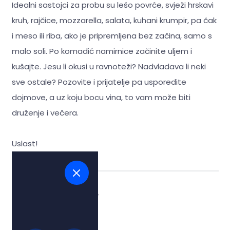
Idealni sastojci za probu su lešo povrće, svježi hrskavi
kruh, rajčice, mozzarella, salata, kuhani krumpir, pa čak
i meso ili riba, ako je pripremljena bez začina, samo s
malo soli. Po komadić namirnice začinite uljem i
kušajte. Jesu li okusi u ravnoteži? Nadvladava li neki
sve ostale? Pozovite i prijatelje pa usporedite
dojmove, a uz koju bocu vina, to vam može biti
druženje i večera.
Uslast!
Tags:
#maslinovo ulje