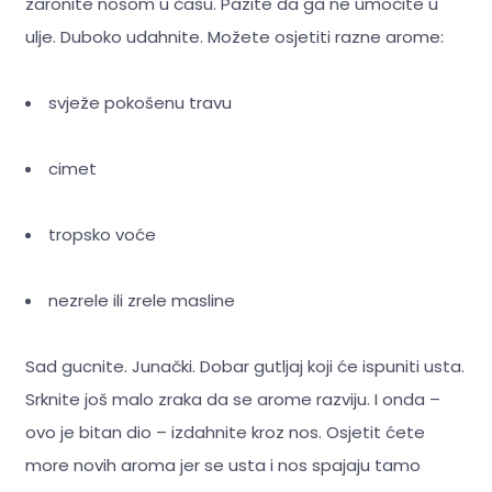
zaronite nosom u čašu. Pazite da ga ne umočite u
ulje. Duboko udahnite. Možete osjetiti razne arome:
svježe pokošenu travu
cimet
tropsko voće
nezrele ili zrele masline
Sad gucnite. Junački. Dobar gutljaj koji će ispuniti usta.
Srknite još malo zraka da se arome razviju. I onda –
ovo je bitan dio – izdahnite kroz nos. Osjetit ćete
more novih aroma jer se usta i nos spajaju tamo