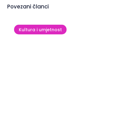
Povezani članci
Kultura i umjetnost
Crkva sv. Pelegrina u Zlatorogu:
tisućljetna priča uz more