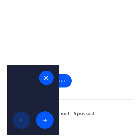
Pogledaj na mapi
Tags:
#kultura i umjetnost
#povijest