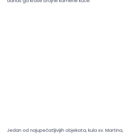
danas ga krase brojne kamene kuće.
Jedan od najupečatljivijih objekata, kula sv. Martina,