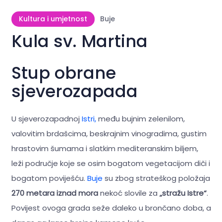
Kultura i umjetnost
Buje
Kula sv. Martina
Stup obrane
sjeverozapada
U sjeverozapadnoj
Istri,
među bujnim zelenilom,
valovitim brdašcima, beskrajnim vinogradima, gustim
hrastovim šumama i slatkim mediteranskim biljem,
leži područje koje se osim bogatom vegetacijom diči i
bogatom poviješću.
Buje
su zbog strateškog položaja
270 metara iznad mora
nekoć slovile za
„stražu Istre“
.
Povijest ovoga grada seže daleko u brončano doba, a