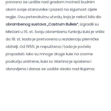
ponosno se uzdiže nad gradom motreći budnim
okom svoje stanovnike i pazeći na sigurnost cijele
regije. Ovu peterokutnu utvrdu, koja je nekoć bila dio
obrambenog sustava „Castrum Bulleis“
, izgradili su
Mlečani u 15. st. Svoju obrambenu funkciju kula je vršila
do 18. st. kada je pretvorena u rezidenciju plemićke
obitelji. Od 1955. je napuštena i tada je počela
propadati. Iako su mnoge druge kule na ovome
području uništene, kula sv. Martina je spašena i
obnovljena i danas se uzdiže visoko nad Bujama.