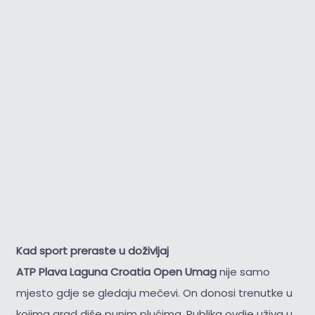
Kad sport preraste u doživljaj
ATP Plava Laguna Croatia Open Umag
nije samo
mjesto gdje se gledaju mečevi. On donosi trenutke u
kojima grad diše punim plućima. Publika ovdje uživa u