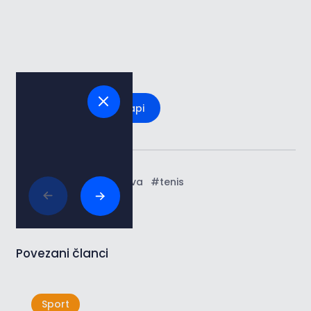
Pogledaj na mapi
Tags:
#sport
#zabava
#tenis
Povezani članci
Sport