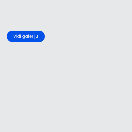
+4
Vidi galeriju