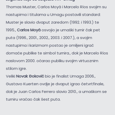
Thomas Muster, Carlos Moyá i Marcelo Ríos svojim su
nastupima i titulama u Umagu postavili standard:
Muster je slavio dvaput zaredom (1992. i 1993.) te
1995.,
Carlos Moyá
osvojio je umaški turnir čak pet
puta (1996., 2001., 2002., 2003. i 2007.), a svojim
nastupima i karizmom postao je omiljeni igrač
domaće publike te simbol turnira., dok je Marcelo Ríos
naslovom 2000. očarao publiku svojim virtuoznim
stilom igre.
Veliki
Novak Đoković
bio je finalist Umaga 2006.,
Gustavo Kuerten ovdje je dvaput igrao četvrtfinale,
dok je Juan Carlos Ferrero slavio 2010., a umaškom se
turniru vraćao čak šest puta.