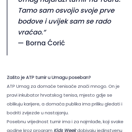
Tamo sam osvojio svoje prve
bodove i uvijek sam se rado
vraćao.“
— Borna Ćorić
Zašto je ATP turnir u Umagu poseban?
ATP Umag za domaće tenisače znači mnogo. On je
pravi inkubator hrvatskog tenisa, mjesto gdje se
oblikuju karijere, a domaća publika ima priliku gledati i
bodriti zvijezde u nastajanju.
Posebnu vrijednost turnir ima i za najmlađe, koji svake
godine kroz program
Kids Week
dobivaju jedinstvenu