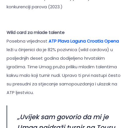
konkurenciji parova (2023.)
Wild card za mlade talente
Posebna vrijednost
ATP Plava Laguna Croatia Opena
leži u činjenici da je 82% pozivnica (wild cardova) u
posljednjih deset godina dodijeljeno hrvatskim
igračima. Time Umag pruža priliku mladim talentima
kakvu malo koji turnir nudi. Upravo ti prvi nastupi često
su presudni za stjecanje samopouzdanja i ulazak na
ATP ljestvicu.
„Uvijek sam govorio da mi je
Umag najdraži turnir na Touru.