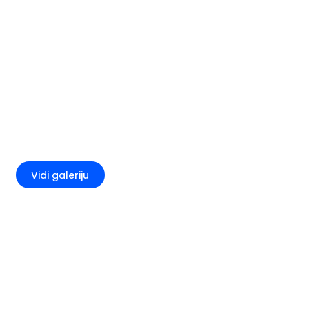
+1
Vidi galeriju