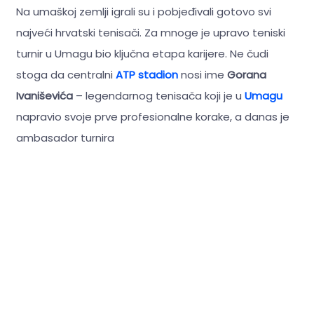
Na umaškoj zemlji igrali su i pobjeđivali gotovo svi
najveći hrvatski tenisači. Za mnoge je upravo teniski
turnir u Umagu bio ključna etapa karijere. Ne čudi
stoga da centralni
ATP stadion
nosi ime
Gorana
Ivaniševića
– legendarnog tenisača koji je u
Umagu
napravio svoje prve profesionalne korake, a danas je
ambasador turnira