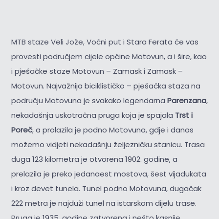
MTB staze Veli Jože, Voćni put i Stara Ferata će vas
provesti područjem cijele općine Motovun, a i šire, kao
i pješačke staze Motovun – Zamask i Zamask –
Motovun. Najvažnija biciklističko – pješačka staza na
području Motovuna je svakako legendarna
Parenzana
,
nekadašnja uskotračna pruga koja je spajala
Trst i
Poreč
, a prolazila je podno Motovuna, gdje i danas
možemo vidjeti nekadašnju željezničku stanicu. Trasa
duga 123 kilometra je otvorena 1902. godine, a
prelazila je preko jedanaest mostova, šest vijadukata
i kroz devet tunela. Tunel podno Motovuna, dugačak
222 metra je najduži tunel na istarskom dijelu trase.
Pruga je 1935. godine zatvorena i nešto kasnije