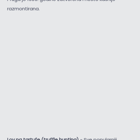
razmontirana.
Lov na tartufe (truffle hunting)
- Sve popularniji