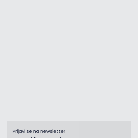
Zlatna koza u bojama
sjeverozapadne Istre
Prijavi se na newsletter