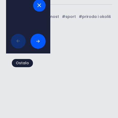
Tags:
#kultura i umjetnost
#sport
#priroda i okoliš
Povezani članci
Ostalo